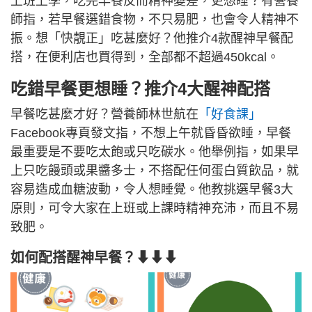
上班上學，吃完早餐反而精神變差，更想睡？有營養
師指，若早餐選錯食物，不只易肥，也會令人精神不
振。想「快靚正」吃甚麼好？他推介4款醒神早餐配
搭，在便利店也買得到，全部都不超過450kcal。
吃錯早餐更想睡？推介4大醒神配搭
早餐吃甚麼才好？營養師林世航在
「好食課」
Facebook專頁發文指，不想上午就昏昏欲睡，早餐
最重要是不要吃太飽或只吃碳水。他舉例指，如果早
上只吃饅頭或果醬多士，不搭配任何蛋白質飲品，就
容易造成血糖波動，令人想睡覺。他教挑選早餐3大
原則，可令大家在上班或上課時精神充沛，而且不易
致肥。
如何配搭醒神早餐？⬇⬇⬇