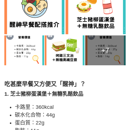
+7
吃甚麼早餐又方便又「醒神」？
1. 芝士豬柳蛋漢堡＋無糖乳酪飲品
卡路里：360kcal
碳水化合物：44g
蛋白質：22g