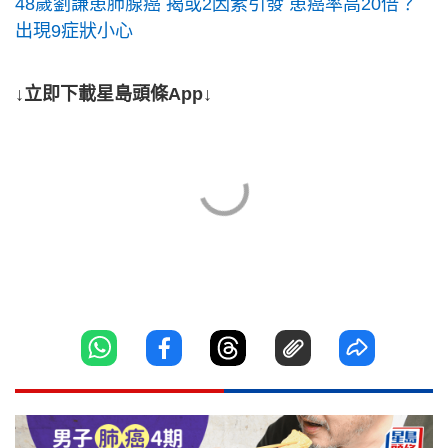
48歲劉謙患肺腺癌 揭或2因素引發 患癌率高20倍？
出現9症狀小心
↓立即下載星島頭條App↓