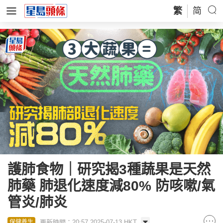
繁
简
護肺食物｜研究揭3種蔬果是天然
肺藥 肺退化速度減80% 防咳嗽/氣
管炎/肺炎
更新時間：20:57 2025-07-13 HKT
保健養生