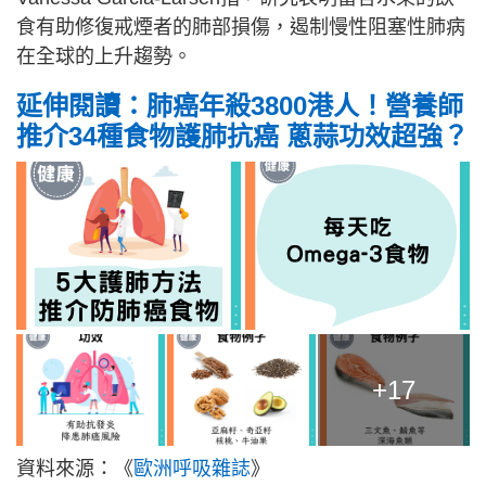
食有助修復戒煙者的肺部損傷，遏制慢性阻塞性肺病
在全球的上升趨勢。
延伸閱讀：肺癌年殺3800港人！營養師
推介34種食物護肺抗癌 蔥蒜功效超強？
+17
資料來源：《
歐洲呼吸雜誌
》