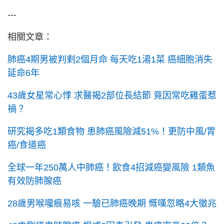
---
相關文章：
肺癌4期男被判剩2個月命 每天吃1湯1菜 癌細胞消失
延命6年
43歲女星常心悸 求醫揭2部位長結節 竟因常吃雞蛋惹
禍？
研究揭多吃1類食物 患肺癌風險減51%！更防中風/胃
癌/食道癌
全球一年250萬人中肺癌！飲食4招減癌變風險 1類魚
有效防肺腺癌
28歲男喉嚨痕易咳 一驗已肺癌晚期 慨嘆忽略4大徵兆