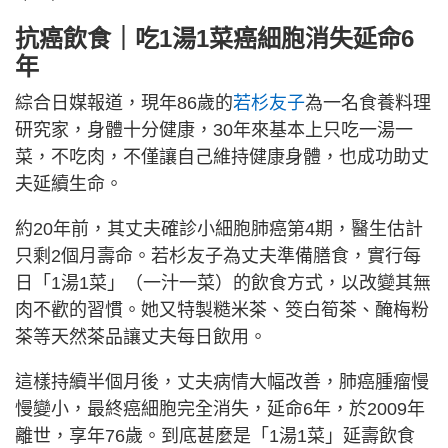
抗癌飲食｜吃1湯1菜癌細胞消失延命6
年
綜合日媒報道，現年86歲的
若杉友子
為一名食養料理
研究家，身體十分健康，30年來基本上只吃一湯一
菜，不吃肉，不僅讓自己維持健康身體，也成功助丈
夫延續生命。
約20年前，其丈夫確診小細胞肺癌第4期，醫生估計
只剩2個月壽命。若杉友子為丈夫準備膳食，實行每
日「1湯1菜」（一汁一菜）的飲食方式，以改變其無
肉不歡的習慣。她又特製糙米茶、筊白筍茶、醃梅粉
茶等天然茶品讓丈夫每日飲用。
這樣持續半個月後，丈夫病情大幅改善，肺癌腫瘤慢
慢變小，最終癌細胞完全消失，延命6年，於2009年
離世，享年76歲。到底甚麼是「1湯1菜」延壽飲食