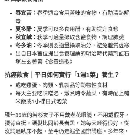
春宜苦：
春季適合食用苦味的食物，有助清熱解
毒
夏多醋：
夏季可以多食用醋，有助提升食慾
秋宜鹹：
秋季可適量攝取含鹽食物，調理肺臟
冬多油：
冬季則要適量攝取油分，避免體質虛寒
出自日本首位提出食養理論的明治時代藥劑監石
塚左玄著書《食養道歌》
抗癌飲食｜平日如何實行「1湯1菜」養生？
戒吃雞蛋、肉類、乳製品等動物性食材
每天主要吃味噌湯、燉煮時令蔬菜，有時配上糙
米飯或1小碟日式泡菜
現年86歲的若杉友子不用戴老花眼鏡，不用戴假牙，
腰背直挺，頭髮比同齡長者黑，她每天睡得很好，從
沒試過臥床不起，至今仍走遍全國辦講座。多年來，