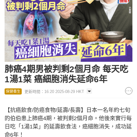
肺癌4期男被判剩2個月命 每天吃
1湯1菜 癌細胞消失延命6年
更新時間：16:20 2025-08-29 HKT
保健養生
【抗癌飲食/防癌食物/延壽/長壽】日本一名年約七旬
的伯伯患上肺癌4期，被判剩2個月命。他後來實行每
日吃「1湯1菜」的延壽飲食法，癌細胞消失，成功延
命6年！