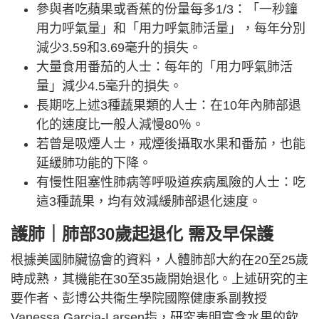
參與者吃蘋果或香蕉的份量每多1/3：「一秒鐘
用力呼氣量」和「用力呼氣肺活量」，每年分別
減少3.59和3.69毫升的損失。
大量食用番茄的人士：每年的「用力呼氣肺活
量」減少4.5毫升的損失。
長期吃上述3種蔬果類的人士：在10年內肺部退
化的速度比一般人減慢80％。
若曾是吸煙人士，戒煙後攝取水果和番茄，也能
延緩肺功能的下降。
有慢性阻塞性肺病等呼吸道疾病風險的人士：吃
這3種蔬果，均有效減緩肺部退化速度。
護肺｜肺部30歲起退化 需及早保護
根據美國肺臟協會的資料，人體肺部大約在20至25歲
時成熟，其機能在30至35歲開始退化。上述研究的主
要作者、彭博公共衞生學院國際健康系副教授
Vanessa Garcia-Larsen指，研究表明富含水果的飲