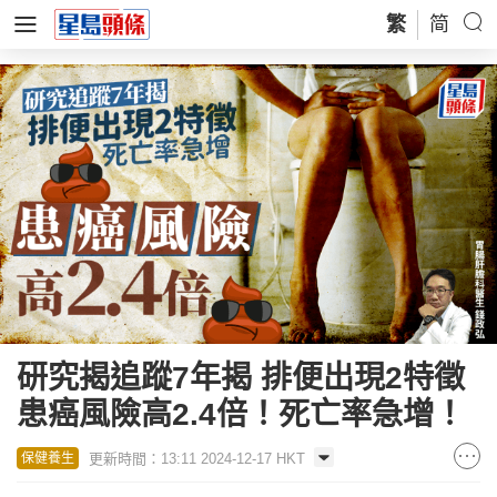
繁
简
研究揭追蹤7年揭 排便出現2特徵
患癌風險高2.4倍！死亡率急增！
更新時間：13:11 2024-12-17 HKT
保健養生