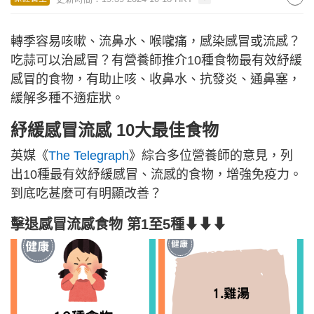
轉季容易咳嗽、流鼻水、喉嚨痛，感染感冒或流感？
吃蒜可以治感冒？有營養師推介10種食物最有效紓緩
感冒的食物，有助止咳、收鼻水、抗發炎、通鼻塞，
緩解多種不適症狀。
紓緩感冒流感 10大最佳食物
英媒《
The Telegraph
》綜合多位營養師的意見，列
出10種最有效紓緩感冒、流感的食物，增強免疫力。
到底吃甚麼可有明顯改善？
擊退感冒流感食物 第1至5種⬇⬇⬇