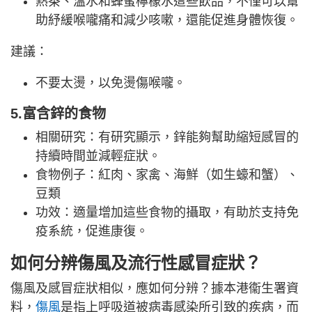
熱茶、溫水和蜂蜜檸檬水這些飲品，不僅可以幫
助紓緩喉嚨痛和減少咳嗽，還能促進身體恢復。
建議：
不要太燙，以免燙傷喉嚨。
5.富含鋅的食物
相關研究：有研究顯示，鋅能夠幫助縮短感冒的
持續時間並減輕症狀。
食物例子：紅肉、家禽、海鮮（如生蠔和蟹）、
豆類
功效：適量增加這些食物的攝取，有助於支持免
疫系統，促進康復。
如何分辨傷風及流行性感冒症狀？
傷風及感冒症狀相似，應如何分辨？據本港衞生署資
料，
傷風
是指上呼吸道被病毒感染所引致的疾病，而