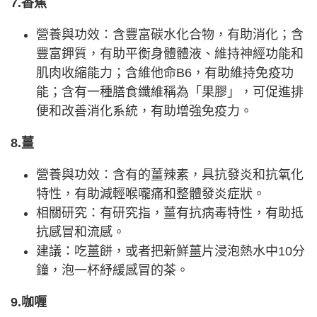
7.香蕉
營養與功效：含豐富碳水化合物，有助消化；含
豐富鉀質，有助平衡身體體液、維持神經功能和
肌肉收縮能力；含維他命B6，有助維持免疫功
能；含有一種膳食纖維稱為「果膠」，可促進排
便和改善消化系統，有助增強免疫力。
8.薑
營養與功效：含有的薑辣素，具抗發炎和抗氧化
特性，有助減輕喉嚨痛和整體發炎症狀。
相關研究：有研究指，薑有抗病毒特性，有助抵
抗感冒和流感。
建議：吃薑餅，或者把新鮮薑片浸泡熱水中10分
鐘，泡一杯紓緩感冒的茶。
9.咖喱