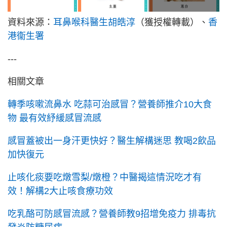
資料來源：
耳鼻喉科醫生胡皓淳
（獲授權轉載）、
香
港衞生署
---
相關文章
轉季咳嗽流鼻水 吃蒜可治感冒？營養師推介10大食
物 最有效紓緩感冒流感
感冒蓋被出一身汗更快好？醫生解構迷思 教喝2飲品
加快復元
止咳化痰要吃燉雪梨/燉橙？中醫揭這情況吃才有
效！解構2大止咳食療功效
吃乳酪可防感冒流感？營養師教9招增免疫力 排毒抗