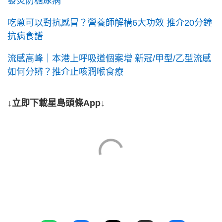
發炎防糖尿病
吃蔥可以對抗感冒？營養師解構6大功效 推介20分鐘
抗病食譜
流感高峰｜本港上呼吸道個案增 新冠/甲型/乙型流感
如何分辨？推介止咳潤喉食療
↓立即下載星島頭條App↓