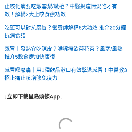
止咳化痰要吃燉雪梨/燉橙？中醫揭這情況吃才有
效！解構2大止咳食療功效
吃蔥可以對抗感冒？營養師解構6大功效 推介20分鐘
抗病食譜
感冒｜發熱宜吃陳皮？喉嚨痛飲菊花茶？風寒/風熱
推介5款食療加快康復
感冒喉嚨痛｜用1種飲品漱口有效擊退感冒！中醫教3
招止痛止咳增強免疫力
↓立即下載星島頭條App↓