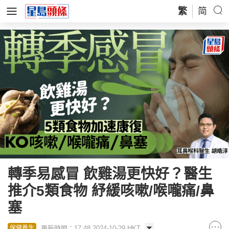
繁
简
轉季易感冒 飲雞湯更快好？醫生
推介5類食物 紓緩咳嗽/喉嚨痛/鼻
塞
更新時間：17:48 2024-10-29 HKT
保健養生