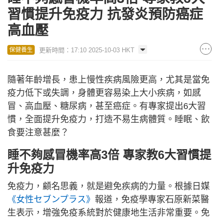
習慣提升免疫力 抗發炎預防癌症
高血壓
更新時間：17:10 2025-10-03 HKT
保健養生
隨著年齡增長，患上慢性疾病風險更高，尤其是當免
疫力低下或失調，身體更容易染上大小疾病，如感
冒、高血壓、糖尿病，甚至癌症。有專家提出6大習
慣，全面提升免疫力，打造不易生病體質。睡眠、飲
食要注意甚麼？
睡不夠感冒機率高3倍 專家教6大習慣提
升免疫力
免疫力，顧名思義，就是避免疾病的力量。根據日媒
《女性セブンプラス》
報道，免疫學專家石原新菜醫
生表示，增強免疫系統對於健康地生活非常重要。免