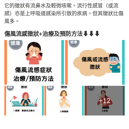
它的徵狀有流鼻水及輕微咳嗽。流行性感冒（或流
感）亦是上呼吸道感染所引致的疾病，但其徵狀比傷
風多。
傷風流感徵狀+治療及預防方法⬇⬇⬇
+12