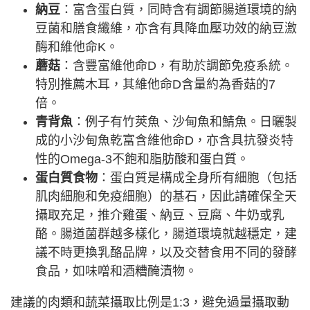
納豆
：富含蛋白質，同時含有調節腸道環境的納
豆菌和膳食纖維，亦含有具降血壓功效的納豆激
酶和維他命K。
蘑菇
：含豐富維他命D，有助於調節免疫系統。
特別推薦木耳，其維他命D含量約為香菇的7
倍。
青背魚
：例子有竹莢魚、沙甸魚和鯖魚。日曬製
成的小沙甸魚乾富含維他命D，亦含具抗發炎特
性的Omega-3不飽和脂肪酸和蛋白質。
蛋白質食物
：蛋白質是構成全身所有細胞（包括
肌肉細胞和免疫細胞）的基石，因此請確保全天
攝取充足，推介雞蛋、納豆、豆腐、牛奶或乳
酪。腸道菌群越多樣化，腸道環境就越穩定，建
議不時更換乳酪品牌，以及交替食用不同的發酵
食品，如味噌和酒糟醃漬物。
建議的肉類和蔬菜攝取比例是1:3，避免過量攝取動