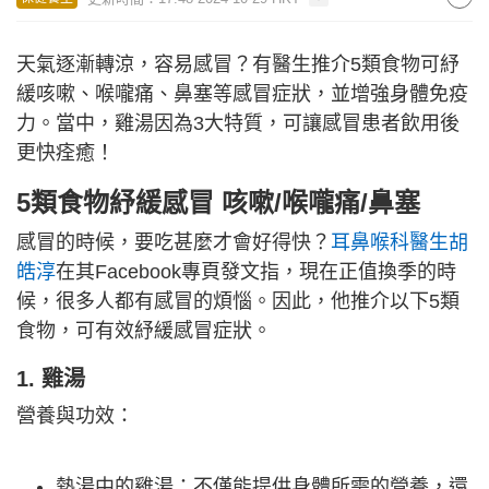
天氣逐漸轉涼，容易感冒？有醫生推介5類食物可紓
緩咳嗽、喉嚨痛、鼻塞等感冒症狀，並增強身體免疫
力。當中，雞湯因為3大特質，可讓感冒患者飲用後
更快痊癒！
5類食物紓緩感冒 咳嗽/喉嚨痛/鼻塞
感冒的時候，要吃甚麼才會好得快？
耳鼻喉科醫生胡
皓淳
在其Facebook專頁發文指，現在正值換季的時
候，很多人都有感冒的煩惱。因此，他推介以下5類
食物，可有效紓緩感冒症狀。
1. 雞湯
營養與功效：
熱湯中的雞湯：不僅能提供身體所需的營養，還