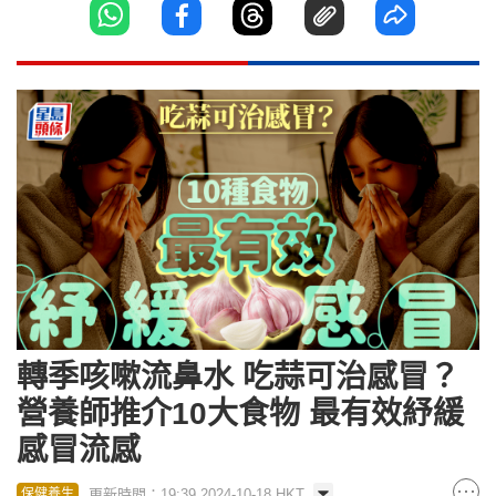
轉季咳嗽流鼻水 吃蒜可治感冒？
營養師推介10大食物 最有效紓緩
感冒流感
更新時間：19:39 2024-10-18 HKT
保健養生