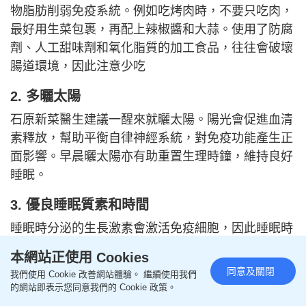
物脂肪削弱免疫系統。例如吃烤肉時，不要只吃肉，
最好用生菜包裹，再配上辣椒醬和大蒜。使用了防腐
劑、人工甜味劑和氧化脂質的加工食品，往往會破壞
腸道環境，因此注意少吃
2. 多曬太陽
石原新菜醫生建議一醒來就曬太陽。陽光會促進血清
素釋放，幫助平衡自律神經系統，對免疫功能產生正
面影響。早晨曬太陽亦有助重置生理時鐘，維持良好
睡眠。
3. 優良睡眠質素和時間
睡眠時分泌的生長激素會激活免疫細胞，因此睡眠時
間和質素對於增強免疫系統至關重要。一項研究發
本網站正使用 Cookies
現，睡眠時間少於5小時的人，較睡夠7小時或以上
同意及關閉
我們使用 Cookie 改善網站體驗。 繼續使用我們
者，患感冒的可能性高3倍。睡6小時和7小時的差別
的網站即表示您同意我們的 Cookie 政策。
並不大，所以最好至少睡6個小時。良好的睡眠讓人