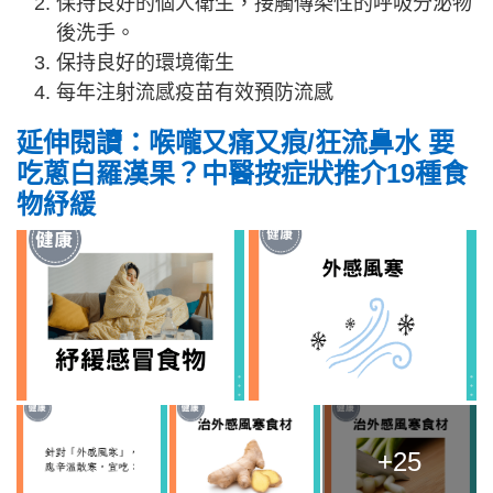
保持良好的個人衛生，接觸傳染性的呼吸分泌物
後洗手。
保持良好的環境衛生
每年注射流感疫苗有效預防流感
延伸閱讀
：喉嚨又痛又痕/狂流鼻水 要
吃蔥白羅漢果？中醫按症狀推介19種食
物紓緩
+25