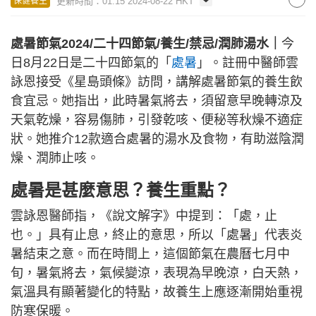
更新時間：01:15 2024-08-22 HKT
保健養生
處暑節氣2024/二十四節氣/養生/禁忌/潤肺湯水｜
今
日8月22日是二十四節氣的「
處暑
」。註冊中醫師雲
詠恩接受《星島頭條》訪問，講解處暑節氣的養生飲
食宜忌。她指出，此時暑氣將去，須留意早晚轉涼及
天氣乾燥，容易傷肺，引發乾咳、便秘等秋燥不適症
狀。她推介12款適合處暑的湯水及食物，有助滋陰潤
燥、潤肺止咳。
處暑是甚麼意思？養生重點？
雲詠恩醫師指，《說文解字》中提到：「處，止
也。」具有止息，終止的意思，所以「處暑」代表炎
暑結束之意。而在時間上，這個節氣在農曆七月中
旬，暑氣將去，氣候變涼，表現為早晚涼，白天熱，
氣溫具有顯著變化的特點，故養生上應逐漸開始重視
防寒保暖。