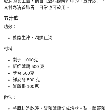
滋潤的養生湯，摘自《溫病條辨》中的「五汁飲」，
其甘寒清養肺胃，日常也可飲用。
五汁飲
功效：
養陰生津，潤燥止渴。
材料
梨子 1000克
新鮮蓮藕 500 克
荸薺 500克
鮮麥冬 500 克
鮮蘆根 100克
做法：
將原料洗乾淨，梨和蓮藕切成塊狀。梨、荸薺和