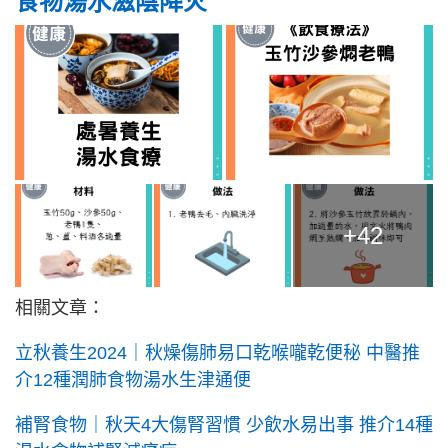
食物湯水滋陰降火
+42
相關文章：
立秋養生2024｜秋燥傷肺易口乾喉嚨乾便秘 中醫推
介12種潤肺食物湯水生津通便
補腎食物｜秋天4大傷腎習慣 少飲水易出事 推介14種