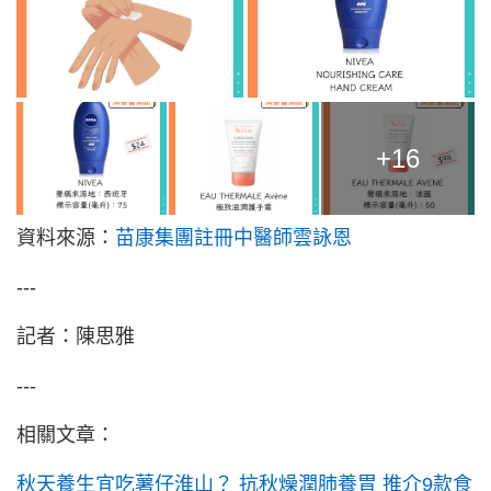
+16
資料來源：
苗康集團註冊中醫師雲詠恩
---
記者：陳思雅
---
相關文章：
秋天養生宜吃薯仔淮山？ 抗秋燥潤肺養胃 推介9款食