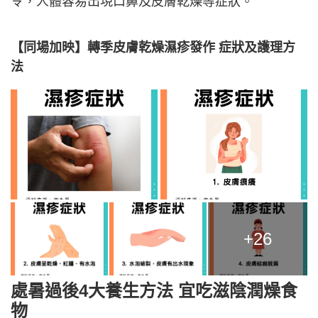
令，人體容易出現口鼻及皮膚乾燥等症狀。
【同場加映】轉季皮膚乾燥濕疹發作 症狀及護理方
法
+26
處暑過後4大養生方法 宜吃滋陰潤燥食
物