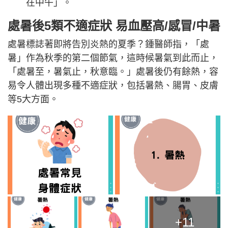
在中午」。
處暑後5類不適症狀 易血壓高/感冒/中暑
處暑標誌著即將告別炎熱的夏季？鍾醫師指，「處
暑」作為秋季的第二個節氣，這時候暑氣到此而止，
「處暑至，暑氣止，秋意臨。」處暑後仍有餘熱，容
易令人體出現多種不適症狀，包括暑熱、腸胃、皮膚
等5大方面。
+11