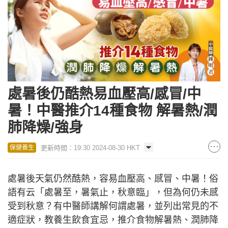
處暑後仍酷熱易血壓高/感冒/中
暑！中醫推介14種食物 解暑熱/潤
肺降燥/強身
更新時間：19:30 2024-08-30 HKT
保健養生
處暑後天氣仍然酷熱，容易血壓高、感冒、中暑！俗
語有云「處暑至，暑氣止，秋意臨」，但為何仍未感
受到秋意？有中醫師講解何謂處暑，並列出常見的不
適症狀，教養生飲食宜忌，推介食物解暑熱、潤肺降