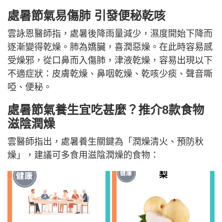
處暑節氣易傷肺 引發便秘乾咳
雲詠恩醫師指，處暑後降雨量減少，濕度開始下降而
逐漸變得乾燥。肺為嬌臟，喜潤惡燥。在此時容易感
受燥邪，從口鼻而入傷肺，津液乾燥，容易出現以下
不適症狀：皮膚乾燥、鼻咽乾燥、乾咳少痰、聲音嘶
啞、便秘。
處暑節氣養生宜吃甚麼？推介8款食物
滋陰潤燥
雲醫師指出，處暑養生關鍵為「潤燥清火、預防秋
燥」，建議可多食用滋陰潤燥的食物：