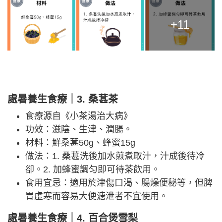
+11
處暑養生食療｜3. 桑葚茶
食療源自《小茶湯治大病》
功效：滋陰、生津、潤腸。
材料：鮮桑葚50g、蜂蜜15g
做法：1. 桑葚洗後加水煎煮取汁，汁成後待冷
卻。2. 加蜂蜜調匀即可待茶飲用。
食用宜忌：適用於津傷口渴、腸燥便秘等，但脾
胃虛寒而容易大便溏泄者不宜使用。
處暑養生食療｜4. 百合煲雪梨