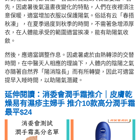
先，因處暑後氣溫晝夜變化的特點，人們在夜裡須注
意保暖，適當增加衣服以保護陽氣。俗話有云「春捂
秋凍」，在夏季過度到秋季的時間，不需著急增添厚
衣，在人體能承受的範圍適當挨凍，能有助陽氣收
斂。
然後，應適當調整作息。因處暑處於由熱轉涼的交替
時間，在中醫天人相應的理論下，人體内的陰陽之氣
亦隨著自然界「陽消陰長」而有所轉變，因此可適當
提早入睡時間，以助陽氣潛藏。
延伸閱讀：消委會潤手霜推介｜皮膚乾
燥易有濕疹主婦手 推介10款高分潤手霜
最平$24