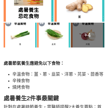
+4
處暑節氣養生應避免以下食物：
辛溫食物：薑、蔥、韭菜、洋蔥、芫荽、茴香等
辛辣食物
燒烤食物
處暑養生2件事最關鍵
針對在處暑時節養生，雲醫師提醒2大養生要點：首