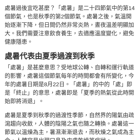
處暑過後宜吃甚麼？「處暑」是二十四節氣中的第14
個節氣，也是秋季的第2個節氣。處暑之後，氣溫開
始逐漸下降，但日間仍然非常炎熱，晝夜溫差明顯加
大。我們需要注意飲食養生，去適應溫度變化，避免
健康隱患。
處暑代表由夏季過渡到秋季
「處暑」是甚麼意思？受地球公轉、自轉和運行軌道
的影響，處暑這個節氣每年的時間都會有所變化，今
年的處暑日期是8月22日。「處暑」的中的「處」即
是「終止」的意思，處暑即是「夏季的熱氣從此時開
始即將消退」。
處暑是夏季到秋季的過渡性季節，自然界的陽氣由疏
瀉趨向收斂，人體的陰陽之氣也隨之轉換。處暑這一
節氣以溫燥為主，暑濕漸漸退去，而秋燥之氣成為主