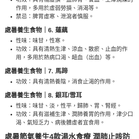
作用，多用於虛弱勞損、消渴等。
禁忌：脾胃虛寒、泄瀉者慎服。
處暑
養生食物｜6. 蓮藕
性味：味甘，性寒。
功效：具有清熱生津、涼血、散瘀、止血的作
用，多用於熱病口渴、衄血（出血）等。
處暑
養生食物｜7. 馬蹄
功效：具有清熱養陰，消食止渴的作用。
處暑
養生食物｜8. 銀耳/雪耳
性味：味甘、淡，性平，歸肺、胃、腎經。
功效：具有滋補生津、潤肺養胃的作用，津少口
渴、氣短乏力、病後體虛者宜食用。
處暑節氣養生4款湯水食療 潤肺止咳防