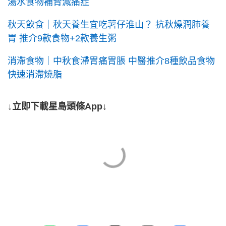
湯水食物補腎減痛症
秋天飲食｜秋天養生宜吃薯仔淮山？ 抗秋燥潤肺養
胃 推介9款食物+2款養生粥
消滯食物｜中秋食滯胃痛胃脹 中醫推介8種飲品食物
快速消滯燒脂
↓立即下載星島頭條App↓