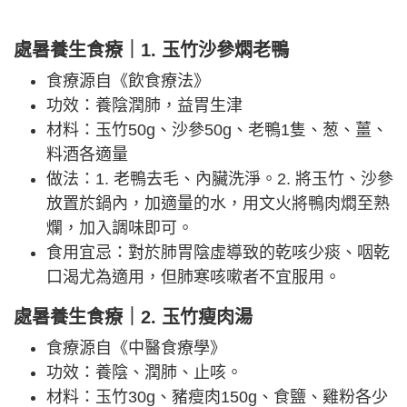
處暑養生食療｜1. 玉竹沙參燜老鴨
食療源自《飲食療法》
功效：養陰潤肺，益胃生津
材料：玉竹50g、沙參50g、老鴨1隻、葱、薑、
料酒各適量
做法：1. 老鴨去毛、內臟洗淨。2. 將玉竹、沙參
放置於鍋內，加適量的水，用文火將鴨肉燜至熟
爛，加入調味即可。
食用宜忌：對於肺胃陰虛導致的乾咳少痰、咽乾
口渴尤為適用，但肺寒咳嗽者不宜服用。
處暑養生食療｜2. 玉竹瘦肉湯
食療源自《中醫食療學》
功效：養陰、潤肺、止咳。
材料：玉竹30g、豬瘦肉150g、食鹽、雞粉各少