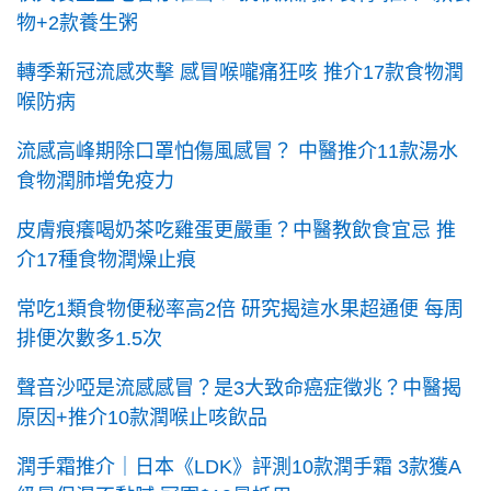
物+2款養生粥
轉季新冠流感夾擊 感冒喉嚨痛狂咳 推介17款食物潤
喉防病
流感高峰期除口罩怕傷風感冒？ 中醫推介11款湯水
食物潤肺增免疫力
皮膚痕癢喝奶茶吃雞蛋更嚴重？中醫教飲食宜忌 推
介17種食物潤燥止痕
常吃1類食物便秘率高2倍 研究揭這水果超通便 每周
排便次數多1.5次
聲音沙啞是流感感冒？是3大致命癌症徵兆？中醫揭
原因+推介10款潤喉止咳飲品
潤手霜推介｜日本《LDK》評測10款潤手霜 3款獲A