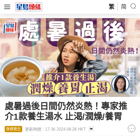
繁
简
處暑過後日間仍然炎熱！專家推
介1款養生湯水 止渴/潤燥/養胃
更新時間：17:36 2024-08-28 HKT
保健養生