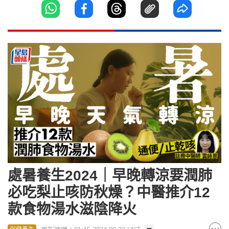
處暑養生2024｜早晚轉涼要潤肺
必吃梨止咳防秋燥？中醫推介12
款食物湯水滋陰降火