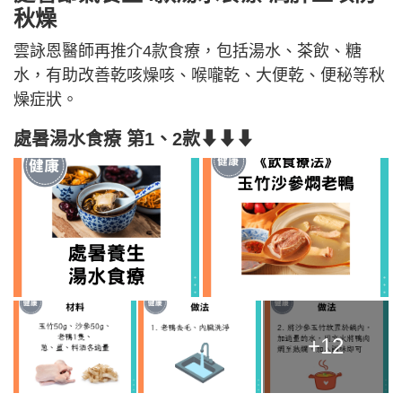
秋燥
雲詠恩醫師再推介4款食療，包括湯水、茶飲、糖
水，有助改善乾咳燥咳、喉嚨乾、大便乾、便秘等秋
燥症狀。
處暑湯水食療 第1、2款⬇⬇⬇
+12