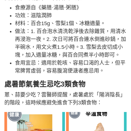
食療源自《藥膳·湯膳·粥膳》
功效：滋陰潤肺
材料：百合15g、雪梨1個、冰糖適量。
做法：1. 百合泡水清洗乾淨後去除雜質，用清水
再浸泡一夜。2. 次日可將百合連水倒進砂鍋，加
半碗水，用文火煮1.5小時。3. 雪梨去皮切成小
塊，加入適量冰糖，與百合同煮半小時即可。
食用宜忌：適用於乾咳、容易口渴的人士，但平
常脾胃虛弱，容易腹瀉便溏者應忌用。
處暑節氣養生忌吃3類食物
蔥、蒜要少吃？雲醫師提醒，處暑處於「陽消陰長」
的階段，這時候應避免進食下列3類食物：