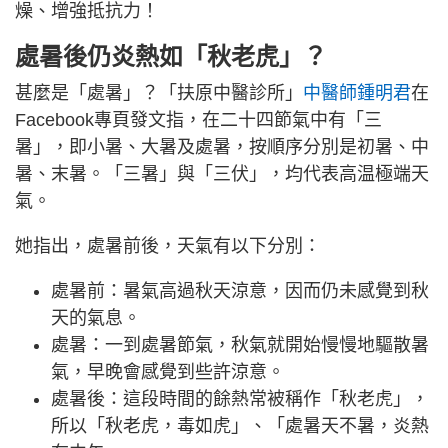
燥、增強抵抗力！
處暑後仍炎熱如「秋老虎」？
甚麼是「處暑」？「​​​​​​扶原中醫診所」
中醫師鍾明君
在
Facebook專頁發文指，在二十四節氣中有「三
暑」，即小暑、大暑及處暑，按順序分別是初暑、中
暑、末暑。「三暑」與「三伏」，均代表高温極端天
氣。
她指出，處暑前後，天氣有以下分別：
處暑前：暑氣高過秋天涼意，因而仍未感覺到秋
天的氣息。
處暑：一到處暑節氣，秋氣就開始慢慢地驅散暑
氣，早晚會感覺到些許涼意。
處暑後：這段時間的餘熱常被稱作「秋老虎」，
所以「秋老虎，毒如虎」、「處暑天不暑，炎熱