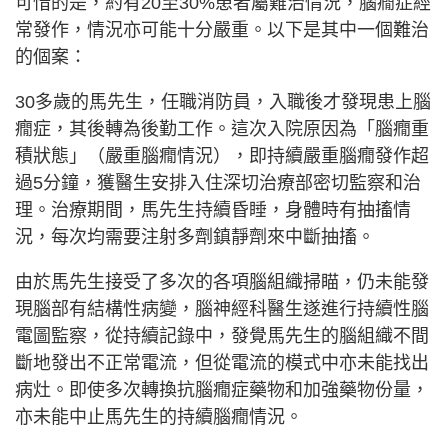
可惜的是，約有20至30%患者屬難治情況，腦癇症經
常發作，情況亦可能十分嚴重。以下是其中一個難治
的個案：
30多歲的馬先生，任職消防員，入職後才發現患上腦
癇症，其後轉為後勤工作。這次入院原因為「腦癇重
積狀態」（嚴重腦癇情況），即持續嚴重腦癇發作超
過5分鐘，獲醫生安排入住深切治療部密切監察和治
理。治療期間，馬先生持續昏睡，身體時有抽搐情
況，每次均需要注射多劑鎮靜劑來中斷抽搐。
由於馬先生接受了多次的各項腦組織掃瞄，仍未能發
現腦部有結構性病變，腦神經科醫生遂進行持續性腦
電圖監察，從持續記錄中，發覺馬先生的腦組織不間
斷地發出不正常電流，但從電流的模式中亦未能找出
病灶。即使多次轉換抗腦癇症藥物和加強藥物份量，
亦未能中止馬先生的持續腦癇情況。