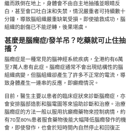
繼而跌倒在地上，身體會不由自主地抽搐並眼睛反
白，甚至會口吐白沫和失禁，情況嚴重者可持續數十
分鐘，導致腦組織嚴重缺氧受損。即使搶救成功，腦
組織的創傷已不能逆轉，後果堪虞。
甚麼是腦癇症/發羊吊？吃藥就可止住抽
搐？
腦癇症是一種常見的腦神經系統疾病，全港約有6萬
至7萬人患有此症。腦癇症通常不會出現結構性的腦
組織病變，但腦組織卻產生了許多不正常的電流，導
致身體產生一連串的反應，即癲癇情況。
目前，醫生主要以患者的臨床症狀來診斷腦癇症，亦
會安排腦部造影和腦電圖等來協助診斷和治療。治療
腦癇症的方法一般以服用抗癲癇藥物來控制病情，約
有70至80%患者服食藥物後能大幅降低腦癇發作的機
會，即使發作，也會於短時間內自然停止和回復正