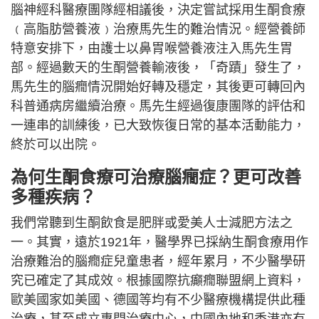
腦神經科醫療團隊經相議後，決定嘗試採用生酮食療
﹙高脂肪營養液﹚治療馬先生的難治情況。經營養師
特意安排下，由護士以鼻胃喉營養液注入馬先生胃
部。經過數天的生酮營養輸液後，「奇蹟」發生了，
馬先生的腦癇情況開始好轉及穩定，其後更可轉回內
科普通病房繼續治療。馬先生經過復康團隊的評估和
一連串的訓練後，已大致恢復日常的基本活動能力，
終於可以出院。
為何生酮食療可治療腦癇症？更可改善
多種疾病？
我們常聽到生酮飲食是肥胖或愛美人士減肥方法之
一。其實，遠於1921年，醫學界已採納生酮食療用作
治療難治的腦癇症兒童患者，經年累月，不少醫學研
究已確定了其成效。根據國際抗癲癇聯盟網上資料，
歐美國家如美國、德國等均有不少醫療機構提供此種
治療，甚至成立專門治療中心，中國內地和香港亦有