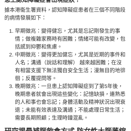
患上認知障礙症會出現症狀？
據本港衞生署資料，認知障礙症患者在三個不同階段
的病情發展如下：
早期徵兆：變得健忘，尤其是忘記剛發生的事
情；做複雜家務時有困難；情緒可能有改變，包
括感到抑鬱和焦慮。
中期徵兆：變得更加健忘，尤其是近期的事件和
人名；溝通（說話和理解） 越來越困難；在沒
有相當支援下無法獨自安全生活；漫無目的地徘
徊；反覆提問等。
晚期徵兆：一旦患上認知障礙症到了第5年後，
晚期患者就會出現這些變化：記憶缺損，連熟悉
的人和事也會忘記；身體活動及精神狀況出現衰
退；未能有效表達及溝通；不能處理日常生活；
需要長期照顧；生理時鐘混亂。