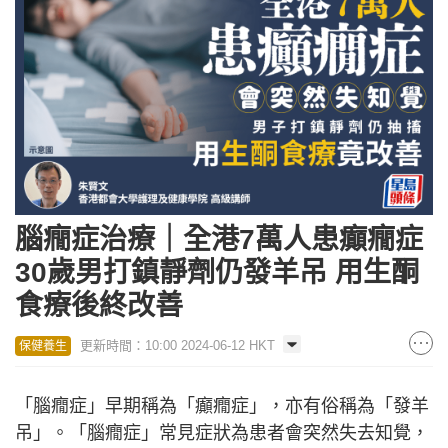
腦癇症治療｜全港7萬人患癲癇症
30歲男打鎮靜劑仍發羊吊 用生酮
食療後終改善
更新時間：10:00 2024-06-12 HKT
保健養生
「腦癇症」早期稱為「癲癇症」，亦有俗稱為「發羊
吊」。「腦癇症」常見症狀為患者會突然失去知覺，