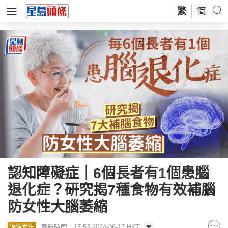
繁
简
認知障礙症｜6個長者有1個患腦
退化症？研究揭7種食物有效補腦
防女性大腦萎縮
更新時間：17:53 2024-06-17 HKT
保健養生