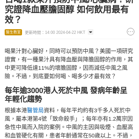
究證降血壓膽固醇 如何飲用最有
效？
更新時間：14:00 2024-04-22 HKT
醫生教室
喝果汁對心臟好，同時可以預防中風？美國一項研究
證實，有一種果汁具有降血壓與降膽固醇的作用，其
中更可降低達11%的壞膽固醇，因而減低中風之風
險。不過，到底要如何喝、喝多少才最有效？
每年逾3000港人死於中風 發病年齡呈
年輕化趨勢
根據本港
醫管局
資料，每年平均約有3千多人死於中
風，屬本港第4號「致命殺手」；每年亦有1.2萬宗因
急性中風而入院的案例。中風的主因與吸煙、血壓高
和血管硬化有關，患者年齡通常在50歲以上。不過，