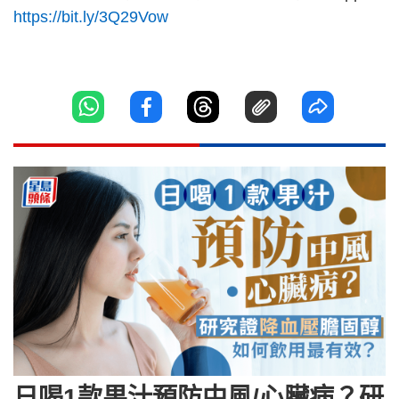
https://bit.ly/3Q29Vow
日喝1款果汁預防中風/心臟病？研