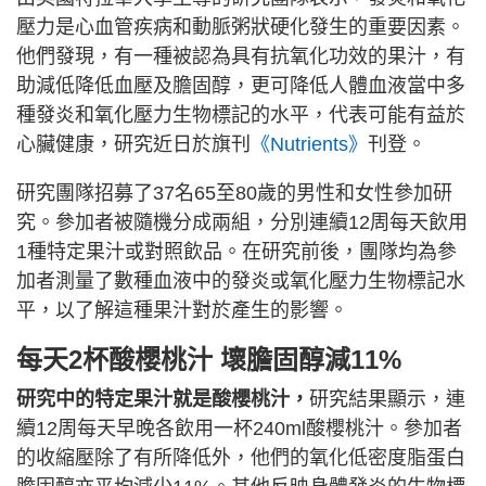
壓力是心血管疾病和動脈粥狀硬化發生的重要因素。
他們發現，有一種被認為具有抗氧化功效的果汁，有
助減低降低血壓及膽固醇，更可降低人體血液當中多
種發炎和氧化壓力生物標記的水平，代表可能有益於
心臟健康，研究近日於旗刊
《Nutrients》
刊登。
研究團隊招募了37名65至80歲的男性和女性參加研
究。參加者被隨機分成兩組，分別連續12周每天飲用
1種特定果汁或對照飲品。在研究前後，團隊均為參
加者測量了數種血液中的發炎或氧化壓力生物標記水
平，以了解這種果汁對於產生的影響。
每天2杯酸櫻桃汁
壞膽固醇減11%
研究中的特定果汁就是酸櫻桃汁，
研究結果顯示，連
續12周每天早晚各飲用一杯240ml酸櫻桃汁。參加者
的收縮壓除了有所降低外，他們的氧化低密度脂蛋白