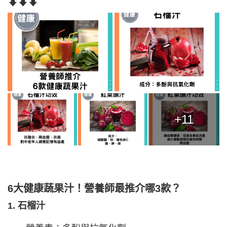
⬇⬇⬇
+11
6大健康蔬果汁！營養師最推介哪3款？
1. 石榴汁