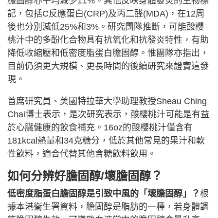
膽固醇亦平均減少11%。其他反映身體發炎的生物標
記，包括C反應蛋白(CRP)及丙二醛(MDA)，在12周
後也分別減低25%和3%。研究團隊推斷，可能酸櫻
桃汁中的多酚化合物具有抗氧化和抗發炎特性，有助
降低收縮壓和低密度脂蛋白膽固醇。惟團隊亦指出，
目前仍須更大規模、更長時間的後續研究來證實這發
現。
首席研究員、美國特拉華大學助理教授Sheau Ching
Chai博士表示，是次研究表示，酸櫻桃汁可能是有益
於心臟健康的飲食補充。16oz的酸櫻桃汁僅含有
181kcal熱量和34克糖分，低於其他常見的果汁和軟
性飲料，適合代替其他含糖飲料飲用。
如何分辨好膽固醇/壞膽固醇？
低密度脂蛋白膽固醇是引致中風的「壞膽固醇」？
根
據本港衞生署資料，膽固醇是脂肪的一種，若身體調