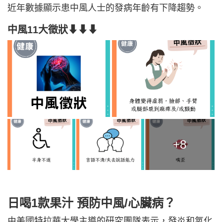
近年數據顯示患中風人士的發病年齡有下降趨勢。
中風11大徵狀
⬇⬇⬇
+8
日喝1款果汁 預防中風/心臟病？
由美國特拉華大學主導的研究團隊表示，發炎和氧化