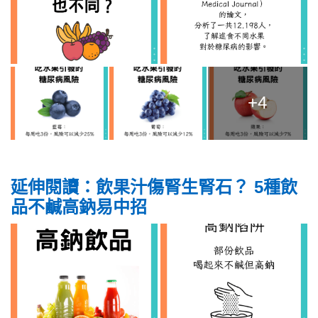
+4
延伸閱讀：飲果汁傷腎生腎石？ 5種飲
品不鹹高鈉易中招