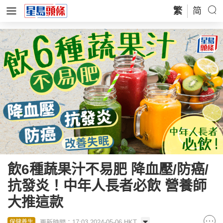
繁
简
飲6種蔬果汁不易肥 降血壓/防癌/
抗發炎！中年人長者必飲 營養師
大推這款
更新時間：17:03 2024-05-06 HKT
保健養生