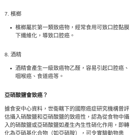
7. 檳榔
檳榔屬於第一類致癌物，經常食用可致口腔黏膜
下纖維化，導致口腔癌。
8. 酒精
酒精會產生一級致癌物乙醛，容易引起口腔癌、
咽喉癌、食道癌等。
亞硝酸鹽會致癌？
據食安中心資料，世衞轄下的國際癌症研究機構曾評
估攝入硝酸鹽和亞硝酸鹽的致癌性，認為從食物中攝
入的硝酸鹽或亞硝酸鹽如產生內生性硝化作用，即轉
化為亞硝基化合物（如亞硝胺），可令實驗動物患