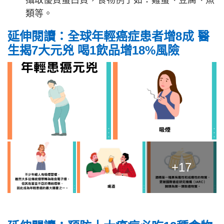
攝取優質蛋白質，食物例子如：雞蛋、豆腐、魚
類等。
延伸閱讀：
全球年輕癌症患者增8成 醫
生揭7大元兇 喝1飲品增18%風險
+17