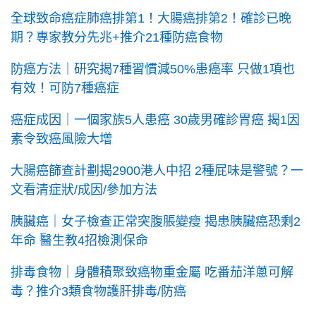
全球致命癌症肺癌排第1！大腸癌排第2！確診已晚
期？專家教分先兆+推介21種防癌食物
防癌方法｜研究揭7種習慣減50%患癌率 只做1項也
有效！可防7種癌症
癌症成因｜一個家族5人患癌 30歲男確診胃癌 揭1因
素令致癌風險大增
大腸癌篩查計劃揭2900港人中招 2種屁味是警號？一
文看清症狀/成因/參加方法
胰臟癌｜女子檢查正常突腹脹變瘦 揭患胰臟癌恐剩2
年命 醫生教4招檢測保命
排毒食物｜身體積聚致癌物重金屬 吃番茄洋蔥可解
毒？推介3類食物護肝排毒/防癌