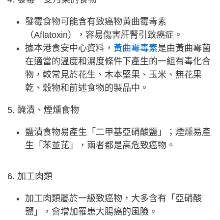
發霉食物可能含有致癌物黃曲霉毒素
（Aflatoxin），容易傷害肝腎引致癌症。
據本港食安中心資料，
黃曲霉毒素
是由黃曲霉菌
在適當的溫度和濕度條件下產生的一組有毒化合
物，較常見於花生、木本堅果、玉米、無花果
乾、穀物和前述食物的製品中。
5. 醃漬、煙燻食物
鹽漬食物易產生「二甲基亞硝酸鹽」；煙燻易產
生「苯並芘」，兩者都是高危致癌物。
6. 加工肉類
加工肉類屬於一級致癌物，大多含有「亞硝酸
鹽」，會增加罹患大腸癌的風險。