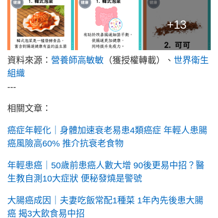
+13
資料來源：
營養師高敏敏
（獲授權轉載）、
世界衛生
組織
---
相關文章：
癌症年輕化｜身體加速衰老易患4類癌症 年輕人患腸
癌風險高60% 推介抗衰老食物
年輕患癌｜50歲前患癌人數大增 90後更易中招？醫
生教自測10大症狀 便秘發燒是警號
大腸癌成因｜夫妻吃飯常配1種菜 1年內先後患大腸
癌 揭3大飲食易中招