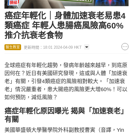
癌症年輕化｜身體加速衰老易患4
類癌症 年輕人患腸癌風險高60%
推介抗衰老食物
更新時間：18:01 2024-04-09 HKT
醫生教室
全球癌症有年輕化趨勢，發病年齡越來越早，到底原
因何在？近日有美國研究發現，這或與人體「加速衰
老」有關，引發4類癌症的風險相對較大。「加速衰
老」情況嚴重者，患大腸癌的風險更大增60%！可以
如何預防，減低風險？
癌症年輕化原因曝光 揭與「加速衰老」
有關
美國華盛頓大學醫學院外科副教授曹寅（音譯，Yin