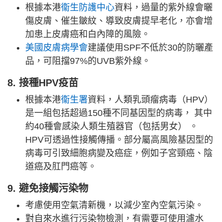
根據本港
衞生防護中心
資料，過量的紫外線會曬
傷皮膚、催生皺紋、導致皮膚提早老化，亦會增
加患上皮膚癌和白內障的風險。
美國皮膚病學會
建議使用SPF不低於30的防曬產
品，可阻擋97%的UVB紫外線。
8. 接種HPV疫苗
根據本港
衞生署
資料，人類乳頭瘤病毒（HPV）
是一組包括超過150種不同基因型的病毒， 其中
約40種會感染人類生殖器官（包括男女） 。
HPV可透過性接觸傳播。部分屬高風險基因型的
病毒可引致細胞病變及癌症，例如子宮頸癌、陰
道癌及肛門癌等。
9. 避免接觸污染物
考慮使用空氣清新機，以減少室內空氣污染。
對自來水進行污染物檢測，有需要可使用濾水