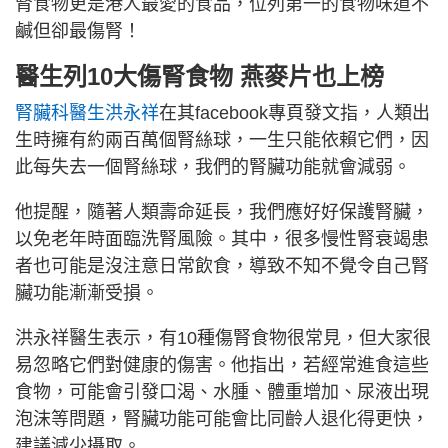
腎食物更是港人最愛的食品，位列第一的食物味道不
鹹但卻最傷腎！
醫生列10大傷腎食物 燕麥片也上榜
腎臟科醫生洪永祥
在其facebook專頁發文指，人類出
生時擁有約兩百萬個腎絲球，一生只能依賴它們，因
此每失去一個腎絲球，我們的腎臟功能就會減弱。
他提醒，隨著人類壽命延長，我們應好好保護腎臟，
以免老年時面臨洗腎風險。其中，很多慢性腎衰竭患
者也可能是沒注意日常飲食，導致不知不覺令自己腎
臟功能漸漸受損。
洪永祥醫生表示，有10種傷腎食物很常見，但大家很
易忽略它們對健康的傷害。他指出，若經常進食這些
食物，可能會引發口渴、水腫、體重增加、尿液出現
泡沫等問題，腎臟功能可能會比同齡人退化得更快，
建議減少攝取。