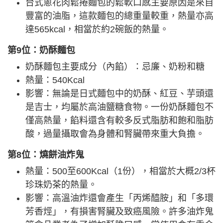
台式蔥花肉鬆捲麵包的鬆軟口感主要原因是來自
豐富的油脂，這款麵包的總重量較重，熱量亦高
達565kcal，相當於約2碗飯的熱量。
第9位：奶酥麵包
奶酥麵包主要成分（內餡）：忌廉、奶粉和糖
熱量：540Kcal
影響：無論是日式麵包中的奶酥、紅豆、芋頭還
是吉士，均屬於高油鹽糖食物。一份奶酥麵包不
僅高熱量，餡料還含有較多反式脂肪和飽和脂肪
酸，過量攝取會為身體和腎臟帶來重大負擔。
第8位：燒餅油炸鬼
熱量：500至600Kcal（1份），相當於大概2/3杯
珍珠奶茶的熱量。
影響：高溫油炸還會產生「丙烯醯胺」和「多環
芳香烴」，有損害腎臟及致癌風險。許多油炸鬼