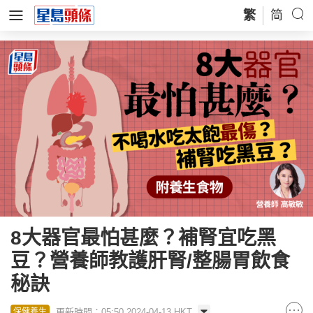
繁
简
8大器官最怕甚麼？補腎宜吃黑
豆？營養師教護肝腎/整腸胃飲食
秘訣
更新時間：05:50 2024-04-13 HKT
保健養生