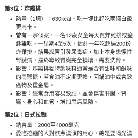
第3位：炸雞排
熱量（1塊）：630kcal。吃一塊比起吃兩碗白飯
更高卡。
曾有一宗個案，一名12歲女童每天買炸雞排或鹽
酥雞吃，一星期4至5次，估計一年吃超過200份
炸雞排，結果感冒引發尿毒症，加上本身患慢性
腎臟病，最終導致腎臟完全損壞，需要洗腎。
影響：炸雞排獨特調味料通常是含有甜味和鹹味
的高鹽糖，若食油不定期更換，回鍋油中或含致
癌物及重金屬。
影響：經常食用容易致肥，並會傷害肝臟、腎
臟、身心和血管，增加患癌風險。
第2位：日式拉麵
鈉含量：2000至4000毫克
愛吃拉麵的人對熬煮湯頭的用心，總是要喝光湯