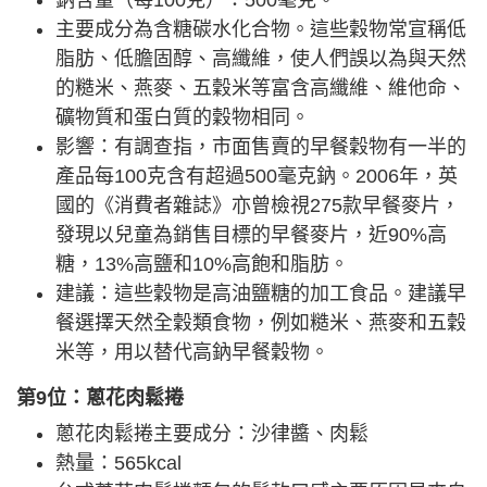
主要成分為含糖碳水化合物。這些穀物常宣稱低
脂肪、低膽固醇、高纖維，使人們誤以為與天然
的糙米、燕麥、五穀米等富含高纖維、維他命、
礦物質和蛋白質的穀物相同。
影響：有調查指，市面售賣的早餐穀物有一半的
產品每100克含有超過500毫克鈉。2006年，英
國的《消費者雜誌》亦曾檢視275款早餐麥片，
發現以兒童為銷售目標的早餐麥片，近90%高
糖，13%高鹽和10%高飽和脂肪。
建議：這些穀物是高油鹽糖的加工食品。建議早
餐選擇天然全穀類食物，例如糙米、燕麥和五穀
米等，用以替代高鈉早餐穀物。
第9位：蔥花肉鬆捲
蔥花肉鬆捲主要成分：沙律醬、肉鬆
熱量：565kcal