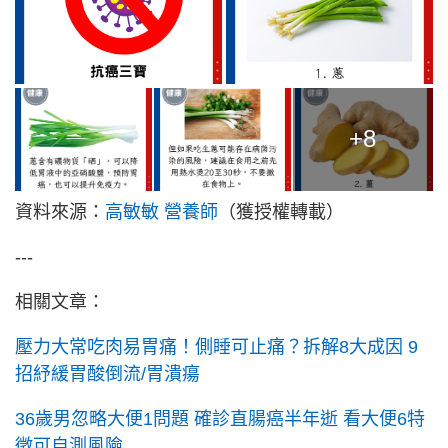
+8
資料來源：
高敏敏 營養師
（獲授權轉載）
---
相關文章：
壓力大常吃肉易胃痛！側睡可止痛？拆解8大成因 9
招紓緩胃酸倒流/胃潰瘍
36歲男忽略大便1問題 確診直腸癌半年逝 看大便6特
徵可自測風險