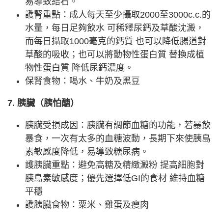
易導致結石。
護腎重點：成人每天至少攝取2000至3000c.c.的
水量，每日足夠飲水 可稀釋尿鈣及草酸沈澱，
而每日攝取1000毫克的鈣質 也可以降低腸道對
草酸的吸收；也可以將動物性蛋白質 替換成植
物性蛋白質 降低尿鈣濃度。
保腎食物：喝水、牛奶及黑豆
7. 胰臟（胰怕醣）
胰臟受損成因：胰臟有調節血糖的功能，若暴飲
暴食，一次有太多的血糖波動，長期下來使胰島
素敏感度降低，易導致糖尿病。
護胰臟重點：避免高糖及精緻澱粉 提高細胞對
胰島素敏感度；優先選擇低GI的食材 維持血糖
平穩
護胰臟食物：粟米、雞蛋及瘦肉