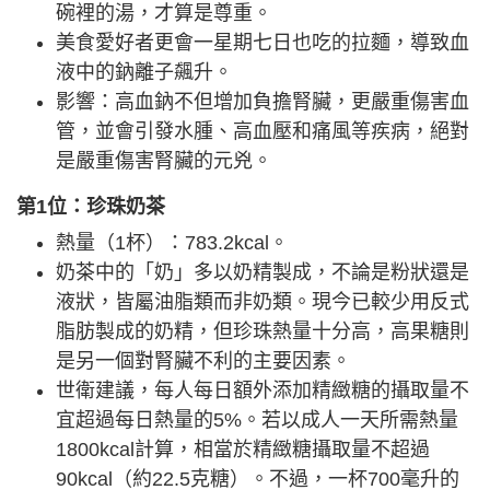
碗裡的湯，才算是尊重。
美食愛好者更會一星期七日也吃的拉麵，導致血
液中的鈉離子飆升。
影響：高血鈉不但增加負擔腎臟，更嚴重傷害血
管，並會引發水腫、高血壓和痛風等疾病，絕對
是嚴重傷害腎臟的元兇。
第1位：珍珠奶茶
熱量（1杯）：783.2kcal。
奶茶中的「奶」多以奶精製成，不論是粉狀還是
液狀，皆屬油脂類而非奶類。現今已較少用反式
脂肪製成的奶精，但珍珠熱量十分高，高果糖則
是另一個對腎臟不利的主要因素。
世衛建議，每人每日額外添加精緻糖的攝取量不
宜超過每日熱量的5%。若以成人一天所需熱量
1800kcal計算，相當於精緻糖攝取量不超過
90kcal（約22.5克糖）。不過，一杯700毫升的