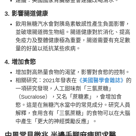
建議：美國國家腎臟基金會建議改喝清水。
3. 影響腸道健康
飲用無糖汽水會對胰島素敏感性產生負面影響，
並破壞腸道微生物組。腸道健康對於消化、提高
免疫力及整體健康極為重要，腸道需要有充足數
量的好菌以抵抗某些疾病。
4. 增加食慾
增加對高熱量食物的渴望，影響對食慾的控制。
相關研究：2021年發表在
《美國醫學會雜誌》
的
一項研究發現，人工甜味劑「三氯蔗糖」
（Sucralose），又名「蔗糖素」，會增加食
慾。這是在無糖汽水當中的常見成分。研究人員
解釋，食用含有「三氯蔗糖」的食物可以在大腦
中產生「更大的神經獎勵反應」。
中風常見徵兆 半邊手腳麻痺即求醫