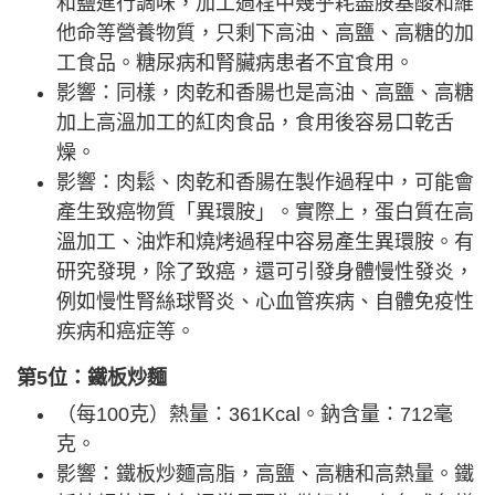
和鹽進行調味，加工過程中幾乎耗盡胺基酸和維
他命等營養物質，只剩下高油、高鹽、高糖的加
工食品。糖尿病和腎臟病患者不宜食用。
影響：同樣，肉乾和香腸也是高油、高鹽、高糖
加上高溫加工的紅肉食品，食用後容易口乾舌
燥。
影響：肉鬆、肉乾和香腸在製作過程中，可能會
產生致癌物質「異環胺」。實際上，蛋白質在高
溫加工、油炸和燒烤過程中容易產生異環胺。有
研究發現，除了致癌，還可引發身體慢性發炎，
例如慢性腎絲球腎炎、心血管疾病、自體免疫性
疾病和癌症等。
第5位：鐵板炒麵
（每100克）熱量：361Kcal。鈉含量：712毫
克。
影響：鐵板炒麵高脂，高鹽、高糖和高熱量。鐵