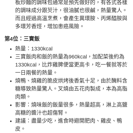
板炒麵的調味包通常是預先做好的，有各式各樣
的調味成分跟芡汁，很油膩也很鹹，熱量驚人。
而且經過高溫烹煮，會產生異環胺、丙烯醯胺與
多環芳香烴，增加患癌風險。
第4位：三寶飯
熱量：1330kcal
三寶飯肉和飯的熱量為960kcal，加配菜後約為
1330kcal，比炸雞脾便當更高卡，吃一餐就等於
一日兩餐的熱量。
燒鴨、燒雞的脆皮烘烤後香氣十足，由於醃料含
糖導致熱量驚人。叉燒由五花肉製成，本為高脂
肉類。
影響：燒味飯的飯量很多，熱量超高，淋上高鹽
高糖的醬汁也超傷腎。
建議：盡量少吃，進食時避開肥肉、雞皮、鴨
皮。