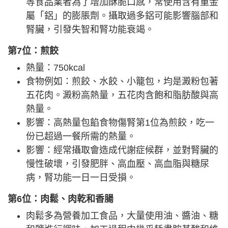
等食品業者為了增加酥脆口感，常使用含有重金
屬「鋁」的膨脹劑。攝取過多鋁可能影響腦部和
腎臟，引發失智和腎功能衰竭。
第7位：煎餃
熱量：750kcal
食物例如：煎餃、水餃、小籠包，均是澱粉包著
五花肉。澱粉高熱量，五花肉含飽和脂肪酸與高
熱量。
影響：高熱量包餡食物傷腎第1位為煎餃，吃一
份已超過一餐所需的熱量。
影響：經常攝取會造成代謝症候群，並對腎臟的
慢性破壞，引發肥胖、高血壓、高血脂與糖尿
病，腎功能一日一日受損。
第6位：肉鬆、肉乾和香腸
肉鬆多為營養加工食品，大量使用油、醬油、糖