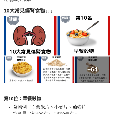
10大常見傷腎食物↓↓↓
+64
第10位：早餐穀物
食物例子：粟米片、小麥片、燕麥片
鈉含量（每100克）：500毫克。