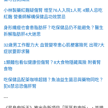
小林製藥紅麴疑傷腎 增至76人入院1人死 4類人忌吃
紅麴 營養師解構保健品功效禁忌
身形纖瘦也會患脂肪肝？吃保健品仍不能避免？醫生
拆解脂肪肝4大迷思
32歲男工作壓力大 血管變窄患心肌梗塞險死 出現7大
症狀要即求醫
1類麵包看似健康但傷腎？8大食物隱藏風險 附養腎
食物
吃保健品配茶咖啡超錯？魚油益生菌忌與藥物同吃？
犯6禁忌恐傷肝腎
---
《星島申訴王》推出全新項目「區區有申訴」，並增