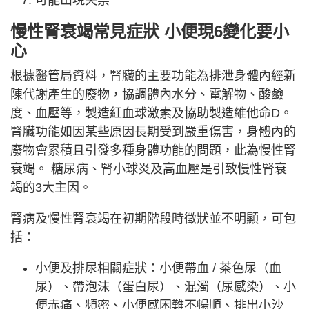
可能出現失禁
慢性腎衰竭常見症狀 小便現6變化要小
心
根據醫管局資料，腎臟的主要功能為排泄身體內經新
陳代謝產生的廢物，協調體內水分、電解物、酸鹼
度、血壓等，製造紅血球激素及協助製造維他命D。
腎臟功能如因某些原因長期受到嚴重傷害，身體內的
廢物會累積且引發多種身體功能的問題，此為慢性腎
衰竭。 糖尿病、腎小球炎及高血壓是引致慢性腎衰
竭的3大主因。
腎病及慢性腎衰竭在初期階段時徵狀並不明顯，可包
括：
小便及排尿相關症狀：小便帶血 / 茶色尿（血
尿）、帶泡沫（蛋白尿）、混濁（尿感染）、小
便赤痛、頻密、小便感困難不暢順、排出小沙