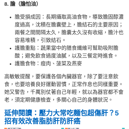
8. 膽（膽怕油）
膽受損成因：長期攝取高油食物，導致膽固醇濃
度過高，沈積在膽囊壁上，膽結石的主要原因；
兩餐之間間隔太久，膽囊太久沒有收縮，膽汁也
容易堆積，引致結石。
護膽重點：蔬果當中的膳食纖維可幫助吸附膽
酸；避免飲食過度油膩，以及三餐定時進食。
護膽食物：瘦肉、菠菜及燕麥
高敏敏提醒，要保護各個內臟器官，除了要注意飲
食，也要培養良好運動習慣，正常作息也同樣重要。
她又警告，千萬別仗著自己年輕，就以為器官都不會
老，須定期健康檢查，多關心自己的身體狀況。
延伸閱讀：壓力大常吃麵包超傷肝？5
招有效改善脂肪肝防肝癌