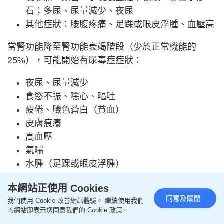
石；多尿、尿量減少、夜尿
其他症狀：腰腹疼痛、足踝或眼皮浮腫、血壓高
當腎功能降至腎功能衰竭階段（少於正常機能的
25%），可能開始有尿毒症症狀：
夜尿、尿量減少
食慾不振、噁心、嘔吐
疲倦、臉色蒼白（貧血）
皮膚痕癢
高血壓
氣喘
水腫（足踝或眼皮浮腫）
神智不清、抽搐、昏迷
本網站正使用 Cookies
同意及關閉
當到達末期腎功能衰竭階段，病人須要透過透析或腎
我們使用 Cookie 改善網站體驗。 繼續使用我們
的網站即表示您同意我們的 Cookie 政策。
臟移植以維持生命，否則可引致死亡。