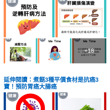
+18
延伸閱讀：煮餸3種平價食材是抗癌3
寶！預防胃癌大腸癌