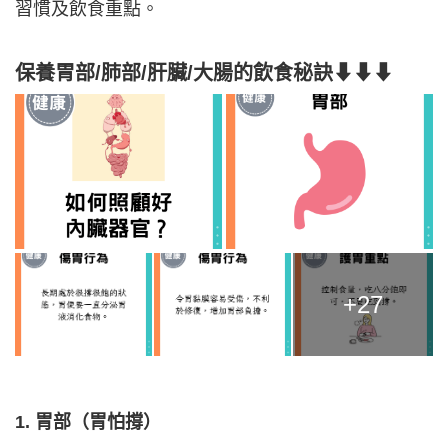
習慣及飲食重點。
保養胃部/肺部/肝臟/大腸的飲食秘訣⬇⬇⬇
+27
1. 胃部（胃怕撐）