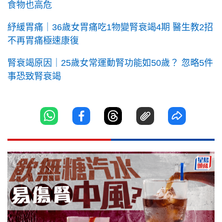
食物也高危
紓緩胃痛｜36歲女胃痛吃1物變腎衰竭4期 醫生教2招
不再胃痛極速康復
腎衰竭原因｜25歲女常運動腎功能如50歲？ 忽略5件
事恐致腎衰竭