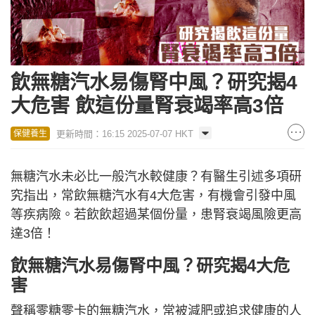
飲無糖汽水易傷腎中風？研究揭4
大危害 飲這份量腎衰竭率高3倍
更新時間：16:15 2025-07-07 HKT
保健養生
無糖汽水未必比一般汽水較健康？有醫生引述多項研
究指出，常飲無糖汽水有4大危害，有機會引發中風
等疾病險。若飲飲超過某個份量，患腎衰竭風險更高
達3倍！
飲無糖汽水易傷腎中風？研究揭4大危
害
聲稱零糖零卡的無糖汽水，常被減肥或追求健康的人