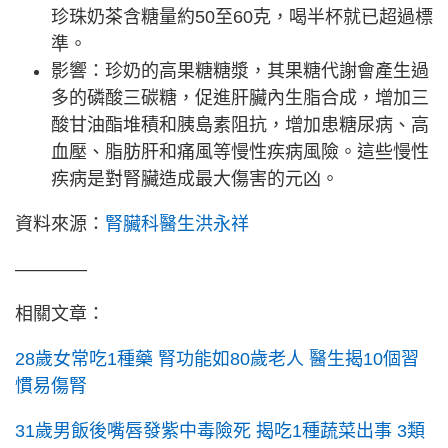
珍珠奶茶含糖量約50至60克，喝半杯就已超過標
準。
影響：珍奶的高果糖糖漿，其果糖代謝會產生過
多的磷酸三碳糖，促進肝臟內生脂合成，增加三
酸甘油酯堆積和胰島素阻抗，增加患糖尿病、高
血壓、脂肪肝和痛風等慢性疾病風險。這些慢性
疾病是對腎臟造成最大傷害的元凶。
資料來源：
腎臟科醫生洪永祥
————
相關文章：
28歲女常吃1種藥 腎功能如80歲老人 醫生揭10個習
慣易傷腎
31歲男飯後嘴唇發紫中毒險死 揭吃1種蔬菜出事 3類