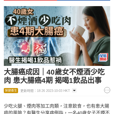
大腸癌成因｜40歲女不煙酒少吃
肉 患大腸癌4期 揭喝1飲品出事
更新時間：18:26 2023-10-03 HKT
保健養生
少吃火腿、煙肉等加工肉類，注意飲食，也有患大腸
癌的風險？有醫生分享病例指，一名40歲女子不煙不