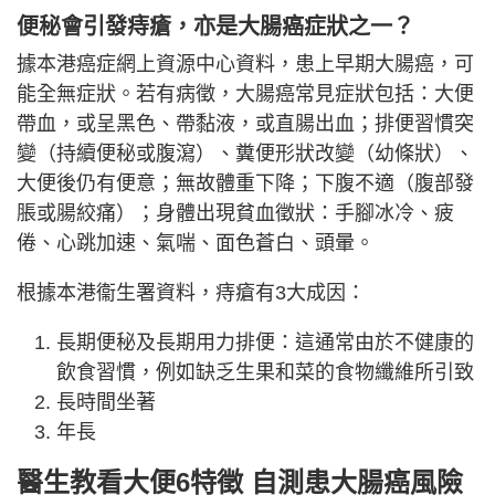
便秘會引發痔瘡，亦是大腸癌症狀之一？
據本港癌症網上資源中心資料，患上早期大腸癌，可
能全無症狀。若有病徵，大腸癌常見症狀包括：大便
帶血，或呈黑色、帶黏液，或直腸出血；排便習慣突
變（持續便秘或腹瀉）、糞便形狀改變（幼條狀）、
大便後仍有便意；無故體重下降；下腹不適（腹部發
脹或腸絞痛）；身體出現貧血徵狀：手腳冰冷、疲
倦、心跳加速、氣喘、面色蒼白、頭暈。
根據本港衞生署資料，痔瘡有3大成因：
長期便秘及長期用力排便：這通常由於不健康的
飲食習慣，例如缺乏生果和菜的食物纖維所引致
長時間坐著
年長
醫生教看大便6特徵 自測患大腸癌風險