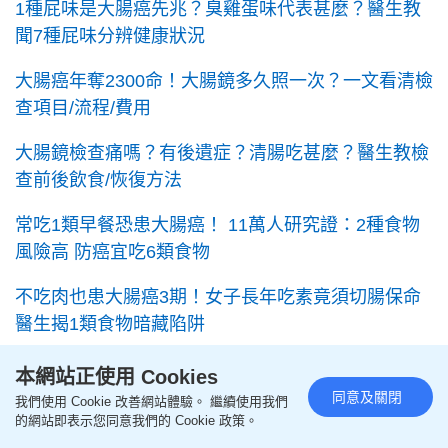
1種屁味是大腸癌先兆？臭雞蛋味代表甚麼？醫生教
聞7種屁味分辨健康狀況
大腸癌年奪2300命！大腸鏡多久照一次？一文看清檢
查項目/流程/費用
大腸鏡檢查痛嗎？有後遺症？清腸吃甚麼？醫生教檢
查前後飲食/恢復方法
常吃1類早餐恐患大腸癌！ 11萬人研究證：2種食物
風險高 防癌宜吃6類食物
不吃肉也患大腸癌3期！女子長年吃素竟須切腸保命
醫生揭1類食物暗藏陷阱
---
本網站正使用 Cookies
同意及關閉
我們使用 Cookie 改善網站體驗。 繼續使用我們
緊貼最新最快新聞資訊，請立即下載星島頭條App：
的網站即表示您同意我們的 Cookie 政策。
https://bit.ly/3Q29Vow