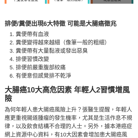
排便/糞便出現6大特徵 可能是大腸癌徵兆
糞便帶有血液
糞便變得越來越細（像筆一般的粗細）
糞便帶有大量黏液或發出惡臭
排便習慣改變
排便前嚴重腹部絞痛
有便意但感覺排不乾淨
大腸癌10大高危因素 年輕人2習慣增風
險
為何年輕人患大腸癌風險上升？張醫生提醒，年輕人
應更重視腸道腫瘤的發生機率，尤其是生活作息不規
律，以及飲食結構不合理的人士。另外，據本港癌症
網上資源中心資料，有10大因素會增加患大腸癌風