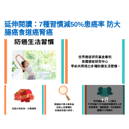
延伸閱讀：7種習慣減50%患癌率 防大
腸癌食道癌腎癌
+8