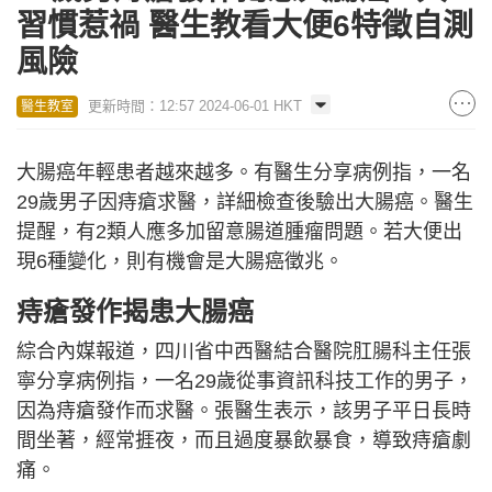
習慣惹禍 醫生教看大便6特徵自測
風險
更新時間：12:57 2024-06-01 HKT
醫生教室
大腸癌年輕患者越來越多。有醫生分享病例指，一名
29歲男子因痔瘡求醫，詳細檢查後驗出大腸癌。醫生
提醒，有2類人應多加留意腸道腫瘤問題。若大便出
現6種變化，則有機會是大腸癌徵兆。
痔瘡發作揭患大腸癌
綜合內媒報道，四川省中西醫結合醫院肛腸科主任張
寧分享病例指，一名29歲從事資訊科技工作的男子，
因為痔瘡發作而求醫。張醫生表示，該男子平日長時
間坐著，經常捱夜，而且過度暴飲暴食，導致痔瘡劇
痛。