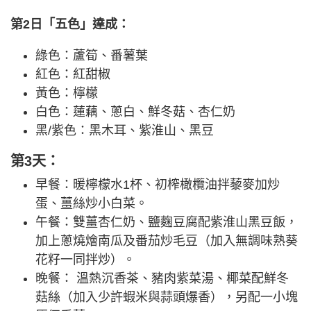
第2日「五色」達成：
綠色：蘆筍、番薯葉
紅色：紅甜椒
黃色：檸檬
白色：蓮藕、蔥白、鮮冬菇、杏仁奶
黑/紫色：黑木耳、紫淮山、黑豆
第3天：
早餐：暖檸檬水1杯、初榨橄欖油拌藜麥加炒
蛋、薑絲炒小白菜。
午餐：雙薑杏仁奶、鹽麴豆腐配紫淮山黑豆飯，
加上蔥燒燴南瓜及番茄炒毛豆（加入無調味熟葵
花籽一同拌炒）。
晚餐： 溫熱沉香茶、豬肉紫菜湯、椰菜配鮮冬
菇絲（加入少許蝦米與蒜頭爆香），另配一小塊