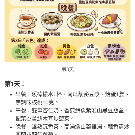
第3天
第1天：
早餐：暖檸檬水1杯、南瓜藜麥豆漿、烚蛋1隻、
無調味核桃10克。
午餐：雙薑杏仁奶、香煎鯖魚紫淮山黑豆飯盒，
配菜為薑絲木耳炒菠菜。
晚餐：溫熱沉香茶、高湯燉山藥雞湯、蒜香清炒