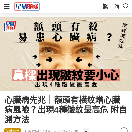
繁
简
心臟病先兆｜額頭有橫紋增心臟
病風險？出現4種皺紋最高危 附自
測方法
更新時間：18:47 2023-05-17 HKT
保健養生