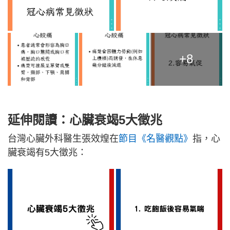
+8
延伸閱讀：心臟衰竭5大徵兆
台灣心臟外科醫生張效煌在
節目《名醫觀點》
指，心
臟衰竭有5大徵兆：