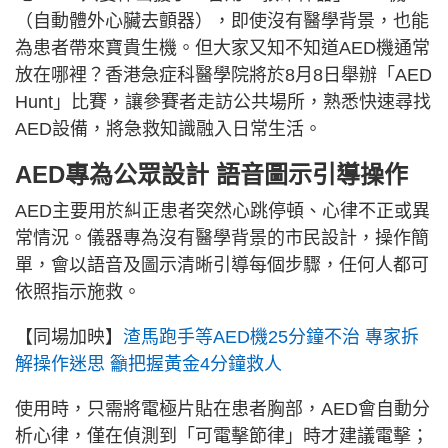
（自動體外心臟去顫器），即使沒有醫學背景，也能
為患者帶來寶貴生機。但大家又知不知道AED機通常
放在哪裡？香港急症科醫學院將於8月8日舉辦「AED
Hunt」比賽，讓參賽者走訪公共場所，熟悉快速尋找
AED設備，將急救知識融入日常生活。
AED專為公眾設計 語音圖示引導操作
AED主要用於糾正患者突然心跳停頓、心律不正或異
常情況。儀器專為沒有醫學背景的市民設計，操作簡
單，會以語音及圖示清晰引導每個步驟，任何人都可
依照指示施救。
【同場加映】
渣馬跑手等AED機25分鐘不治 專家拆
解操作迷思 籲把握黃金4分鐘救人
使用時，只需將電極片貼在患者胸部，AED會自動分
析心律，僅在偵測到「可電擊節律」時才建議電擊；