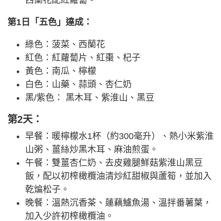
西蘭花配紅蘿蔔。
第1日「五色」達成：
綠色：菠菜、西蘭花
紅色：紅蘿蔔片、紅棗、杞子
黃色：南瓜、檸檬
白色：山藥、蒜頭、杏仁奶
黑/紫色： 黑木耳、紫淮山、黑豆
第2天：
早餐：暖檸檬水1杯（約300毫升）、熱小米紫淮
山粥、薑絲炒黑木耳、麻油煎蛋。
午餐：雙薑杏仁奶、去皮雞腿鮮菇紫淮山黑豆
飯，配以初榨橄欖油清炒紅甜椒與蘆筍，並加入
乾煸松子。
晚餐：溫熱沉香茶、蓮藕鱸魚湯、溫拌番薯葉，
加入少許初榨橄欖油。