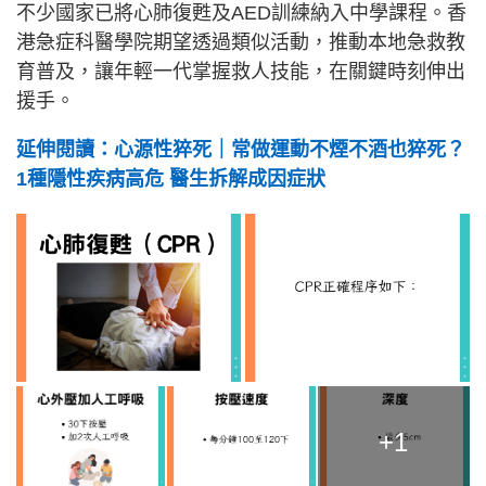
不少國家已將心肺復甦及AED訓練納入中學課程。香
港急症科醫學院期望透過類似活動，推動本地急救教
育普及，讓年輕一代掌握救人技能，在關鍵時刻伸出
援手。
延伸閱讀：心源性猝死｜常做運動不煙不酒也猝死？
1種隱性疾病高危 醫生拆解成因症狀
+1