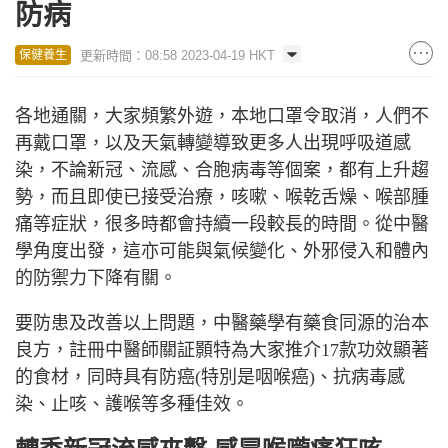
防病
更新時間：08:58 2023-04-19 HKT
保健養生
各地通關，大家頻繁外遊，本地口罩令取消，人們不
再戴口罩，以及天氣轉變導致更多人出現呼吸道感
染，不論新冠、流感、合胞病毒等個案，都有上升趨
勢，而且即使已接受治療，咳嗽、喉乾舌燥、喉部腫
痛等症狀，很多時都會持續一段較長的時間。從中醫
學角度出發，這亦可能與氣候變化、外邪侵入和體內
的防禦力下降有關。
要防患及改善以上問題，中醫藥學有藥食同源的治本
良方，註冊中醫師關証顥特為大家推介
17
款功效顯著
的食材，同時具有防癌
(
特別是咽喉癌
)
、抗病毒感
染、止咳、護喉等多種佳效。