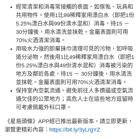
經常清潔和消毒常接觸的表面，如傢俬、玩具和
共用物件。使用1比99稀釋家用漂白水（即把1份
5.25%漂白水與99份清水混和）消毒，待15 －
30分鐘後，用水清洗並抹乾。金屬表面則可用
70%火酒清潔消毒。
用吸水力強的即棄抹巾清理可見的污物，如呼吸
道分泌物，然後用1比49稀釋家用漂白水（即把1
份5.25%漂白水與49份清水混和）消毒被污染的
地方及鄰近各處，待15 － 30分鐘後，用水清洗
並抹乾。金屬表面則可用70%火酒清潔消毒。
保持室內空氣流通。避免前往人多擠逼或空氣流
通欠佳的公眾地方；高危人士在這些地方逗留時
可考慮佩戴外科口罩。
《星島頭條》APP經已推出最新版本，請立即更新，
瀏覽更精彩內容：
https://bit.ly/3yLrgYZ