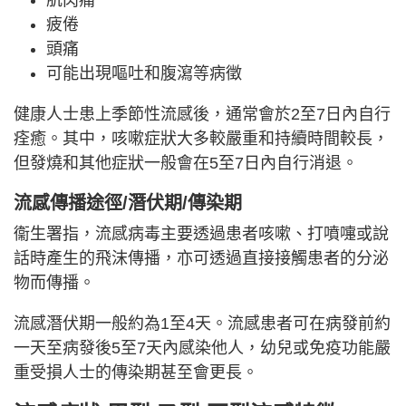
肌肉痛
疲倦
頭痛
可能出現嘔吐和腹瀉等病徵
健康人士患上季節性流感後，通常會於2至7日內自行
痊癒。其中，咳嗽症狀大多較嚴重和持續時間較長，
但發燒和其他症狀一般會在5至7日內自行消退。
流感傳播途徑/潛伏期/傳染期
衞生署指，流感病毒主要透過患者咳嗽、打噴嚏或說
話時產生的飛沫傳播，亦可透過直接接觸患者的分泌
物而傳播。
流感潛伏期一般約為1至4天。流感患者可在病發前約
一天至病發後5至7天內感染他人，幼兒或免疫功能嚴
重受損人士的傳染期甚至會更長。