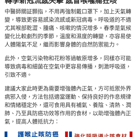
轉季新冠流感夾擊 感冒喉嚨痛狂咳
中醫師關証顥指，不用再強制戴口罩下，加上天氣轉
變，導致更容易感染流感或新冠病毒。呼吸道的不適
尤其喉部乾澀、腫痛、咳嗽的情況增多。春季是氣候
變化比較劇烈的季節，溫度和濕度的轉變，亦容易使
人體陽氣不足，繼而影響身體的自然防禦能力。
此外，空氣污染物和花粉等過敏原增多，同樣亦可能
導致病毒和細菌在空氣中更容易傳播，刺激呼吸道，
引致不適。
建議大家此時更為需要增強體內正氣，方可抵禦外界
病邪入侵，方法包括適當運動、保持良好的作息規律
和情緒穩定外，還可食用具有補氣、養陰、清熱、潤
肺、乃至具防癌功效等作用的食材，以助增強體內正
氣，提高人體抵抗力：