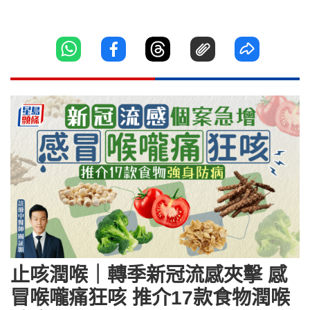
止咳潤喉｜轉季新冠流感夾擊 感
冒喉嚨痛狂咳 推介17款食物潤喉