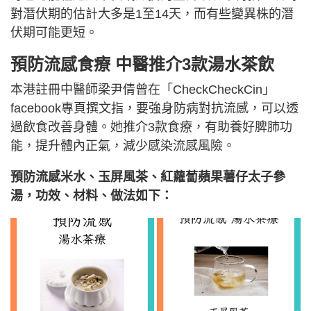
對潛伏期的估計大多是1至14天，而有些變異株的潛
伏期可能更短。
預防流感食療 中醫推介3款湯水茶飲
本港註冊中醫師梁尹倩曾在「CheckCheckCin」
facebook專頁撰文指，要強身防病對抗流感，可以透
過飲食改善身體。她推介3款食療，有助養好脾肺功
能，提升體內正氣，減少感染流感風險。
預防流感米水、玉屏風茶、紅蘿蔔蘋果薯仔太子參
湯，功效、材料、做法如下：