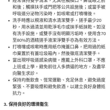
經常保持雙手清潔，尤其在觸摸口、鼻或眼之前
和後；觸摸扶手或門把等公共設施後；或當手被
呼吸道分泌物污染時，如咳嗽或打噴嚏後。
洗手時應以梘液和清水清潔雙手，搓手最少20
秒，用水過清並用乾淨毛巾或抹手紙抹乾。如沒
有洗手設施，或雙手沒有明顯污垢時，使用含70
至80%的酒精搓手液潔淨雙手亦為有效方法。
打噴嚏或咳嗽時應用紙巾掩蓋口鼻，把用過的紙
巾棄置於有蓋垃圾箱內，然後徹底清潔雙手。
當出現呼吸道感染病徵，應戴上外科口罩，不應
上班或上學，避免前往人多擠逼的地方，及盡早
向醫生求診。
保持均衡飲食、恆常運動、充足休息，避免過度
緊張、不要吸煙和避免飲酒，以建立良好身體抵
抗力。
3. 保持良好的環境衞生