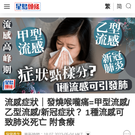
繁
简
流感症狀｜發燒喉嚨痛=甲型流感/
乙型流感/新冠症狀？ 1種流感可
致肺炎死亡 附食療
更新時間：18:07 2023-05-04 HKT
保健養生