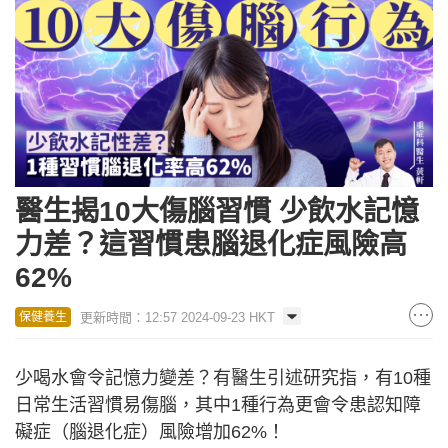
醫生揭10大傷腦習慣 少飲水記憶
力差？這習慣患腦退化症風險高
62%
更新時間：12:57 2024-09-23 HKT
保健養生
少喝水會令記憶力變差？有醫生引述研究指，有10種
日常生活習慣易傷腦，其中1種行為更會令患認知障
礙症（腦退化症）風險增加62%！