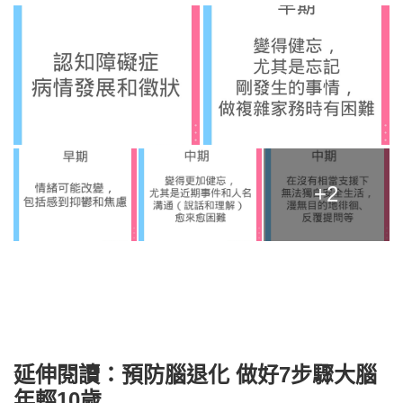
+2
延伸閱讀：預防腦退化 做好
7步驟
大腦
年輕10歲