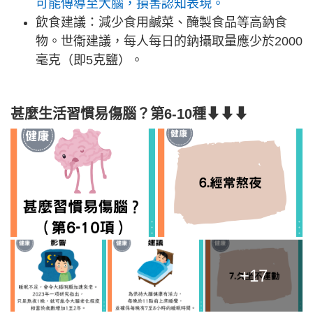
可能傳導至大腦，損害認知表現。
飲食建議：減少食用鹹菜、醃製食品等高鈉食
物。世衞建議，每人每日的鈉攝取量應少於2000
毫克（即5克鹽）。
甚麼生活習慣易傷腦？第6-10種⬇⬇⬇
+17