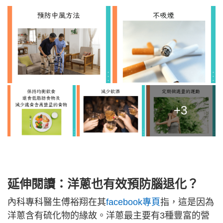
+3
延伸閱讀：
洋蔥
也有效預防腦退化？
內科專科醫生傅裕翔在其
facebook專頁
指，這是因為
洋蔥含有硫化物的緣故。洋蔥最主要有3種豐富的營