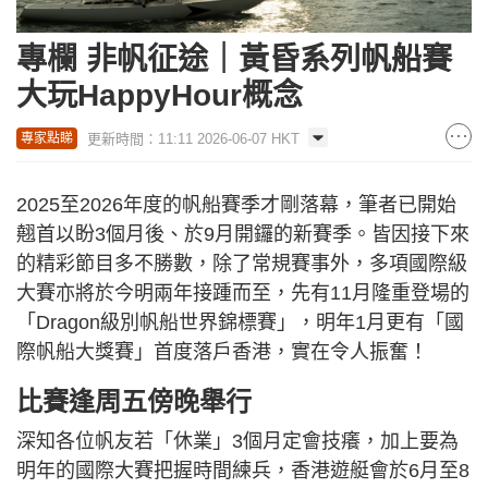
專欄 非帆征途｜黃昏系列帆船賽
大玩HappyHour概念
更新時間：11:11 2026-06-07 HKT
專家點睇
2025至2026年度的帆船賽季才剛落幕，筆者已開始
翹首以盼3個月後、於9月開鑼的新賽季。皆因接下來
的精彩節目多不勝數，除了常規賽事外，多項國際級
大賽亦將於今明兩年接踵而至，先有11月隆重登場的
「Dragon級別帆船世界錦標賽」，明年1月更有「國
際帆船大獎賽」首度落戶香港，實在令人振奮！
比賽逢周五傍晚舉行
深知各位帆友若「休業」3個月定會技癢，加上要為
明年的國際大賽把握時間練兵，香港遊艇會於6月至8