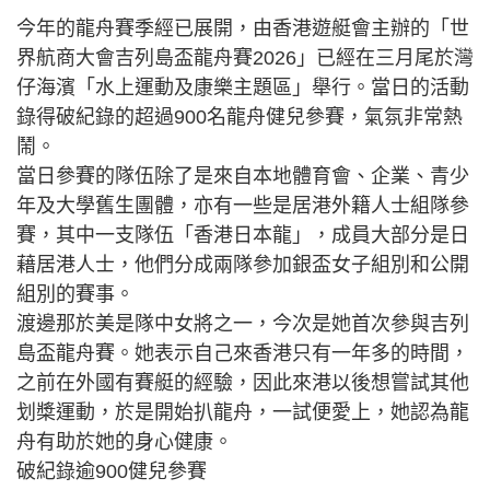
今年的龍舟賽季經已展開，由香港遊艇會主辦的「世
界航商大會吉列島盃龍舟賽2026」已經在三月尾於灣
仔海濱「水上運動及康樂主題區」舉行。當日的活動
錄得破紀錄的超過900名龍舟健兒參賽，氣氛非常熱
鬧。
當日參賽的隊伍除了是來自本地體育會、企業、青少
年及大學舊生團體，亦有一些是居港外籍人士組隊參
賽，其中一支隊伍「香港日本龍」，成員大部分是日
藉居港人士，他們分成兩隊參加銀盃女子組別和公開
組別的賽事。
渡邊那於美是隊中女將之一，今次是她首次參與吉列
島盃龍舟賽。她表示自己來香港只有一年多的時間，
之前在外國有賽艇的經驗，因此來港以後想嘗試其他
划槳運動，於是開始扒龍舟，一試便愛上，她認為龍
舟有助於她的身心健康。
破紀錄逾900健兒參賽