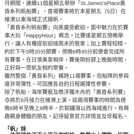
月期間，連續11個星期五舉辦「St.James'sPlace黃
昏系列帆船賽」。首場賽事將於本星期五（5日）在
維港以東海域正式揚帆。
「黃昏系列帆船賽」向來廣受歡迎，箇中魅力在於賽
事大玩「HappyHour」概念。比賽逢星期五傍晚舉
行，讓人有種提前迎接周末的愜意；加上賽程短精，
約於下午5時20分開賽，傍晚6時45分前便會完成所
有賽事。在日落美景相伴，賽後剛好趕上晚飯時間，
正好與一眾帆友相約聚餐。
雖然整個「黃昏系列」橫跨11場賽事，但船隊的參與
度非常彈性，可因應各自的日程選擇性參賽。
除了帆船，海岸賽艇及懸浮獨木舟的「黃昏系列賽」
亦將於8月接力在維港上演。這兩項賽事的時間為傍
晚6時半至晚上8時半，於銅鑼灣以西海域進行。有興
趣親身體驗的朋友，記得留意官方詳情並及早報名。
「帆」妹