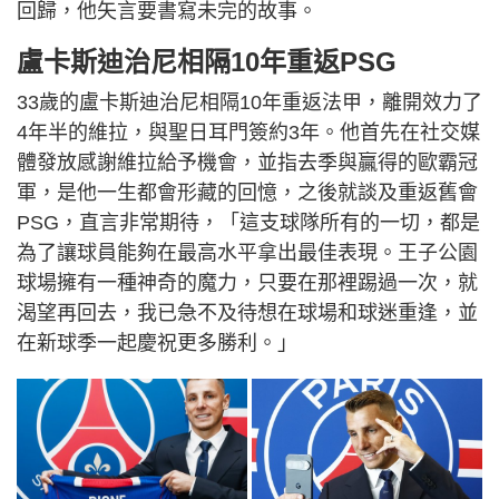
回歸，他矢言要書寫未完的故事。
盧卡斯迪治尼相隔10年重返PSG
33歲的盧卡斯迪治尼相隔10年重返法甲，離開效力了
4年半的維拉，與聖日耳門簽約3年。他首先在社交媒
體發放感謝維拉給予機會，並指去季與贏得的歐霸冠
軍，是他一生都會形藏的回憶，之後就談及重返舊會
PSG，直言非常期待，「這支球隊所有的一切，都是
為了讓球員能夠在最高水平拿出最佳表現。王子公園
球場擁有一種神奇的魔力，只要在那裡踢過一次，就
渴望再回去，我已急不及待想在球場和球迷重逢，並
在新球季一起慶祝更多勝利。」