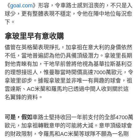
《
goal.com
》形容，令車路士感到沮喪的，不只是入
球少，更有整體表現不穩定，令他在陣中地位每況愈
下。
拿玻里早有意收購
儘管在英格蘭表現掙扎，加拿祖在意大利的身價依然
不低，當地普遍認為他仍具備頂級潛力。拿玻里長期
對他青睞有加，干地早前曾將他視為基華拉斯基利亞
的理想接班人，惟曼聯當時開價高達7000萬歐元，令
拿玻里卻步。據報拿玻里並非唯一有興趣的球會，祖
雲達斯、AC米蘭和羅馬均已透過中間人收到關於這
名翼鋒的資料。
可是，假如
車路士堅持收回一年前支付的全部4700萬
歐元，加拿祖轉戰意甲的可能將大減。意甲頂級球會
的財政限制，令羅馬和AC米蘭等球隊不願為一名剛