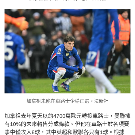
加拿祖未能在車路士企穩正選。法新社
加拿祖去年夏天以約4700萬歐元轉投車路士，曼聯擁
有10%的未來轉售分成條款。但他在車路士於各項賽
事中僅攻入8球，其中英超和歐聯各只有1球。根據