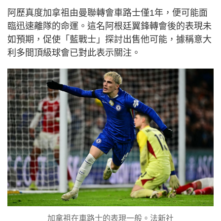
阿歷真度加拿祖由曼聯轉會車路士僅1年，便可能面
臨迅速離隊的命運。這名阿根廷翼鋒轉會後的表現未
如預期，促使「藍戰士」探討出售他可能，據稱意大
利多間頂級球會已對此表示關注。
加拿祖在車路士的表現一般。法新社