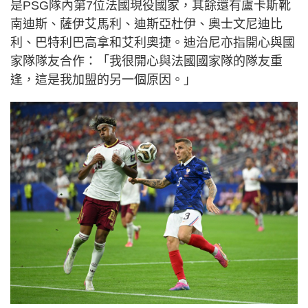
是PSG隊內第7位法國現役國家，其餘還有盧卡斯靴
南迪斯、薩伊艾馬利、迪斯亞杜伊、奧士文尼迪比
利、巴特利巴高拿和艾利奧捷。迪治尼亦指開心與國
家隊隊友合作：「我很開心與法國國家隊的隊友重
逢，這是我加盟的另一個原因。」