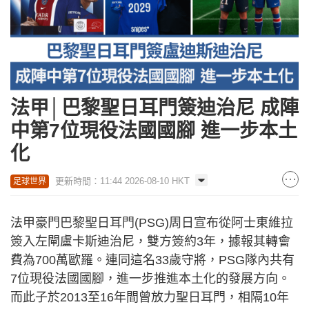
法甲│巴黎聖日耳門簽迪治尼 成陣
中第7位現役法國國腳 進一步本土
化
更新時間：11:44 2026-08-10 HKT
足球世界
法甲豪門巴黎聖日耳門(PSG)周日宣布從阿士東維拉
簽入左閘盧卡斯迪治尼，雙方簽約3年，據報其轉會
費為700萬歐羅。連同這名33歲守將，PSG隊內共有
7位現役法國國腳，進一步推進本土化的發展方向。
而此子於2013至16年間曾放力聖日耳門，相隔10年