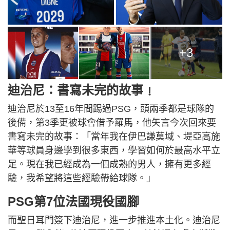
+3
迪治尼：書寫未完的故事﹗
迪治尼於13至16年間踢過PSG，頭兩季都是球隊的
後備，第3季更被球會借予羅馬，他矢言今次回來要
書寫未完的故事：「當年我在伊巴謙莫域、堤亞高施
華等球員身邊學到很多東西，學習如何於最高水平立
足。現在我已經成為一個成熟的男人，擁有更多經
驗，我希望將這些經驗帶給球隊。」
PSG第7位法國現役國腳
而聖日耳門簽下迪治尼，進一步推進本土化。迪治尼