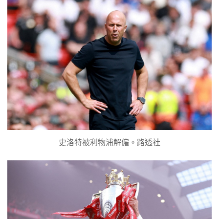
史洛特被利物浦解僱。路透社