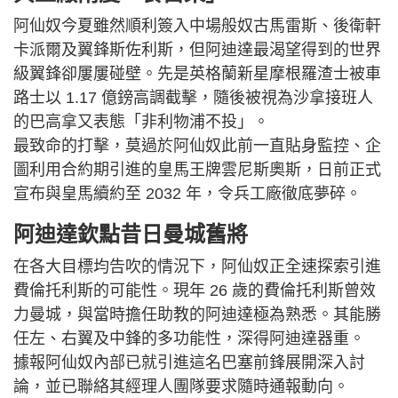
阿仙奴今夏雖然順利簽入中場般奴古馬雷斯、後衛軒
卡派爾及翼鋒斯佐利斯，但阿迪達最渴望得到的世界
級翼鋒卻屢屢碰壁。先是英格蘭新星摩根羅渣士被車
路士以 1.17 億鎊高調截擊，隨後被視為沙拿接班人
的巴高拿又表態「非利物浦不投」。
最致命的打擊，莫過於阿仙奴此前一直貼身監控、企
圖利用合約期引進的皇馬王牌雲尼斯奧斯，日前正式
宣布與皇馬續約至 2032 年，令兵工廠徹底夢碎。
阿迪達欽點昔日曼城舊將
在各大目標均告吹的情況下，阿仙奴正全速探索引進
費倫托利斯的可能性。現年 26 歲的費倫托利斯曾效
力曼城，與當時擔任助教的阿迪達極為熟悉。其能勝
任左、右翼及中鋒的多功能性，深得阿迪達器重。
據報阿仙奴內部已就引進這名巴塞前鋒展開深入討
論，並已聯絡其經理人團隊要求隨時通報動向。