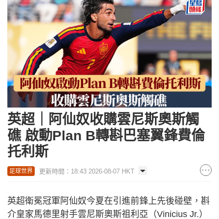
英超｜阿仙奴收購雲尼斯奧斯觸
礁 啟動Plan B轉斟巴塞翼鋒費倫
托利斯
更新時間：18:43 2026-08-07 HKT
足球世界
英超衛冕冠軍阿仙奴今夏在引進前鋒上先後碰壁，斟
介皇家馬德里射手雲尼斯奧斯祖利亞（Vinicius Jr.）