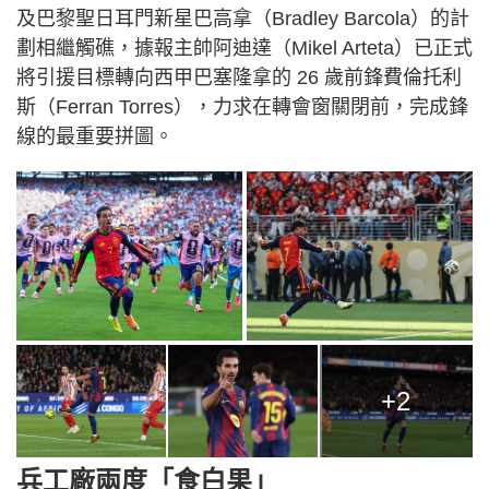
及巴黎聖日耳門新星巴高拿（Bradley Barcola）的計
劃相繼觸礁，據報主帥阿迪達（Mikel Arteta）已正式
將引援目標轉向西甲巴塞隆拿的 26 歲前鋒費倫托利
斯（Ferran Torres），力求在轉會窗關閉前，完成鋒
線的最重要拼圖。
+2
兵工廠兩度「食白果」