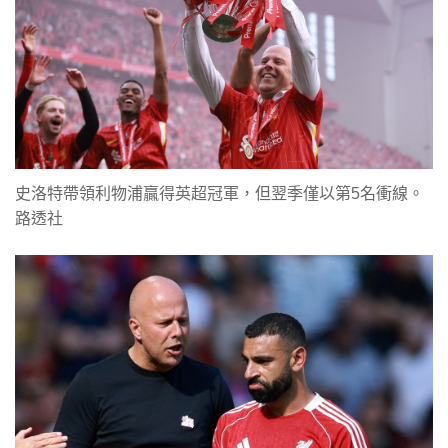
史洛特帶領利物浦贏得英超冠軍，但翌季僅以第5名衝線。
路透社