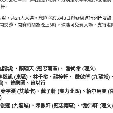
沛軒。
單，共24人入選。球隊將於6月3日與斐濟進行閉門友誼
公開交鋒，開賽時間為晚上6時。球迷可免費入場，支持港
龍城)、顏翱天 (冠忠南區)、 潘尚希 (理文)
李毅凱 (東區)、林千裕、龍梓軒、 嚴啟倬 (九龍城)
埔)、 曾樂圖、曾以行
、秦宇灝 (艾華卡)、戴子軒 (高力北區)、栢尔馬高 (
)
俊霆 (九龍城)、陳傲軒 (冠忠南區)、*潘沛軒 (理文