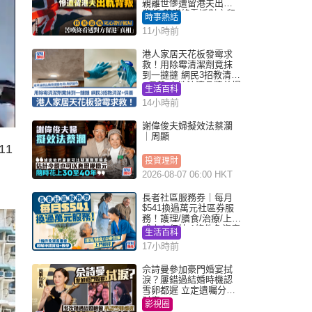
親離世慘遭留港夫出軌
背叛 苦嘆終看透對方留
時事熱話
港「真相」｜Juicy叮
11小時前
港人家居天花板發霉求
救！用除霉清潔劑竟抹
到一撻撻 網民3招教清潔
+保養 本地油漆品牌曾提
生活百科
醒勿用1物防變色
14小時前
謝偉俊夫婦擬效法蔡瀾
｜周顯
11
投資理財
2026-08-07 06:00 HKT
長者社區服務券｜每月
$541換過萬元社區券服
務！護理/膳食/治療/上門
或中心任揀 1條件免資產
生活百科
審查（附申請資格及教
17小時前
學）
佘詩曼參加豪門婚宴拭
淚？屢錯過結婚時機認
雪卵都遲 立定遺囑分派
財產
影視圈