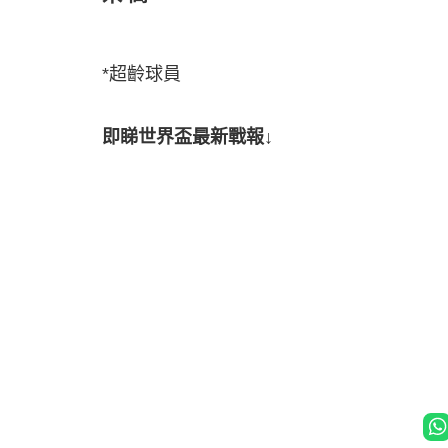
*超齡球員
即睇世界盃最新戰報↓