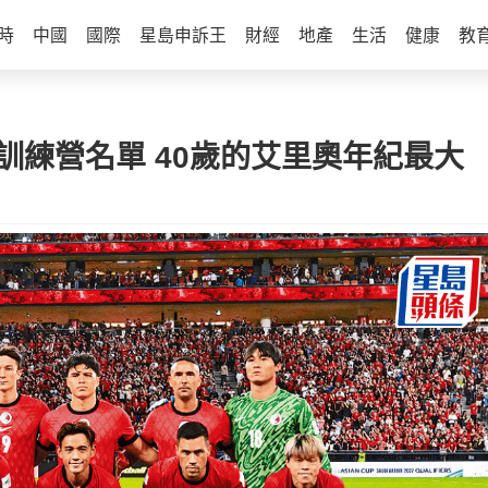
時
中國
國際
星島申訴王
財經
地產
生活
健康
教
訓練營名單 40歲的艾里奧年紀最大