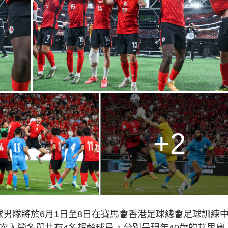
+2
球男隊將於6月1日至8日在賽馬會香港足球總會足球訓練
次入營名單共有4名超齡球員，分別是現年40歲的艾里奧