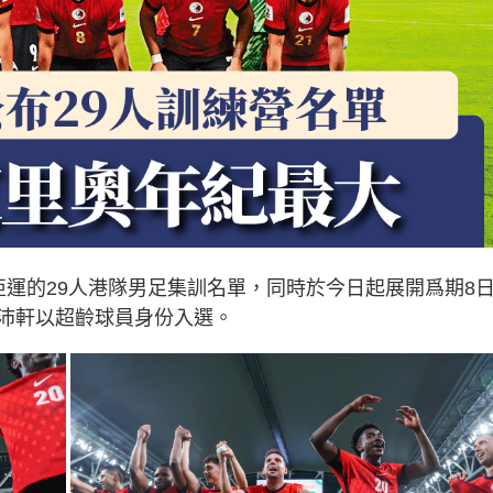
亞運的29人港隊男足集訓名單，同時於今日起展開爲期8
沛軒以超齡球員身份入選。