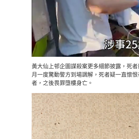
L
U
o
n
a
m
d
u
黃大仙上邨企圖謀殺案更多細節披露，死者
e
t
d
e
:
月一度驚動警方到場調解，死者疑一直懷恨
2
6
.
者，之後畏罪墮樓身亡。
5
0
%