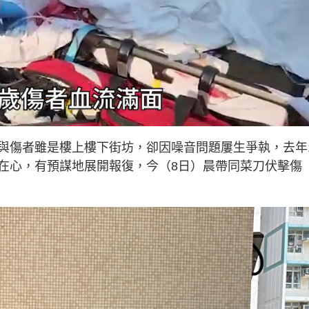
與傷者雖是樓上樓下街坊，卻因噪音問題屢生爭執，去年
在心，有預謀地展開報復，今（8日）晨帶同菜刀伏擊傷