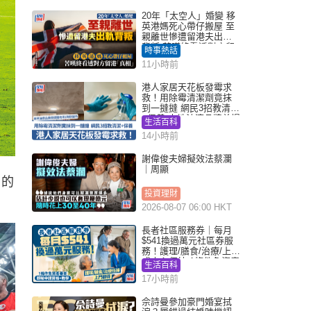
20年「太空人」婚變 移
英港媽死心帶仔搬屋 至
親離世慘遭留港夫出軌
背叛 苦嘆終看透對方留
時事熱話
港「真相」｜Juicy叮
11小時前
港人家居天花板發霉求
救！用除霉清潔劑竟抹
到一撻撻 網民3招教清潔
+保養 本地油漆品牌曾提
生活百科
醒勿用1物防變色
14小時前
謝偉俊夫婦擬效法蔡瀾
｜周顯
日的
投資理財
2026-08-07 06:00 HKT
長者社區服務券｜每月
$541換過萬元社區券服
務！護理/膳食/治療/上門
或中心任揀 1條件免資產
生活百科
審查（附申請資格及教
17小時前
學）
佘詩曼參加豪門婚宴拭