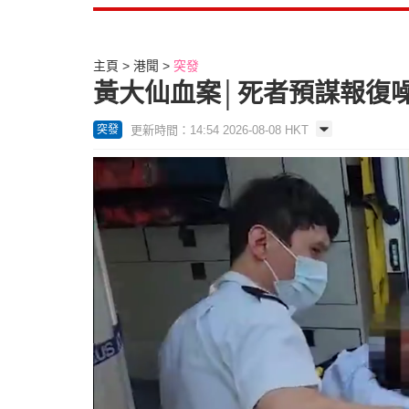
主頁
港聞
突發
黃大仙血案│死者預謀報復噪
更新時間：14:54 2026-08-08 HKT
突發