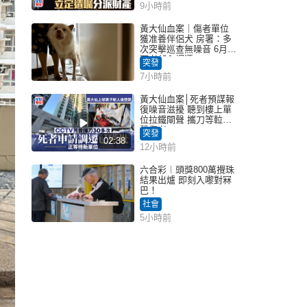
9小時前
黃大仙血案｜傷者單位
獲准養伴侶犬 房署：多
次突擊巡查無噪音 6月批
死者邨內調遷
突發
7小時前
黃大仙血案│死者預謀報
復噪音滋擾 聽到樓上單
位拉鐵閘聲 攜刀等𨋢伏
擊傷者
突發
02:38
12小時前
六合彩︱頭獎800萬攪珠
結果出爐 即刻入嚟對冧
巴！
社會
5小時前