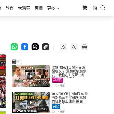
繁
简
育
體育
大灣區
專欄
更多
最Hit
陳錦鴻保護自閉兒受訪
變嗌交？ 激動反駁顏聯
武：我擔心咁又點 網民
批主持咄咄逼人
影視圈
01:20
18小時前
黃大仙血案│內情曝光 死
者對噪音非常敏感 電梯
內狂斬樓上住客 返回住
所墮樓亡
突發
02:38
17小時前