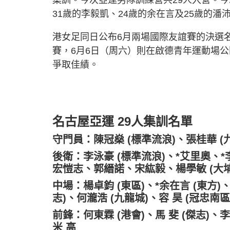
31歲的李毅凱、24歲的余在言及25歲的潘
港女足同日公布6月兩場國際友誼賽的決選名
賽，6月6日（周六）則在啟德青年運動場
爭取佳績。
名古屋亞運 29人集訓名單
守門員：陳冠燊 (標準流浪)、張桂華 (九
後衛：李泳豪 (標準流浪)、*艾里奧、*
宏愷志、郭縉諾、宋紘毅、楊學敏 (大
中場：楊卓鈞 (東區)、*余在言 (東方)
志)、何瀧浩 (九龍城)、容 昊 (冠忠南區
前鋒：何東霖 (港會)、馬 斐 (傑志)、李
米 高