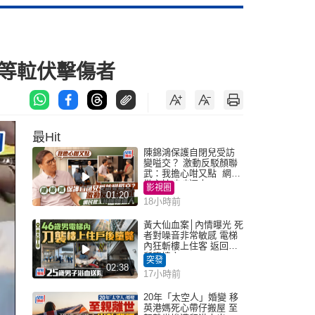
等𨋢伏擊傷者
最Hit
陳錦鴻保護自閉兒受訪
變嗌交？ 激動反駁顏聯
武：我擔心咁又點 網民
批主持咄咄逼人
影視圈
01:20
18小時前
黃大仙血案│內情曝光 死
者對噪音非常敏感 電梯
內狂斬樓上住客 返回住
所墮樓亡
突發
02:38
17小時前
20年「太空人」婚變 移
英港媽死心帶仔搬屋 至