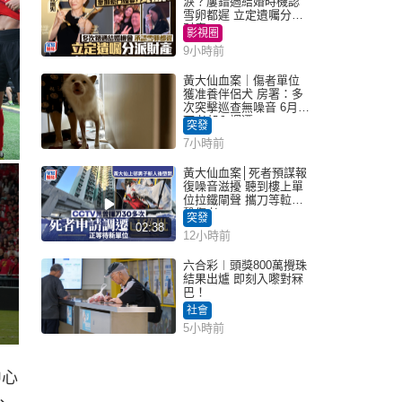
淚？屢錯過結婚時機認
雪卵都遲 立定遺囑分派
財產
影視圈
9小時前
黃大仙血案｜傷者單位
獲准養伴侶犬 房署：多
次突擊巡查無噪音 6月批
死者邨內調遷
突發
7小時前
黃大仙血案│死者預謀報
復噪音滋擾 聽到樓上單
位拉鐵閘聲 攜刀等𨋢伏
擊傷者
突發
02:38
12小時前
六合彩︱頭獎800萬攪珠
結果出爐 即刻入嚟對冧
巴！
社會
5小時前
中心
、