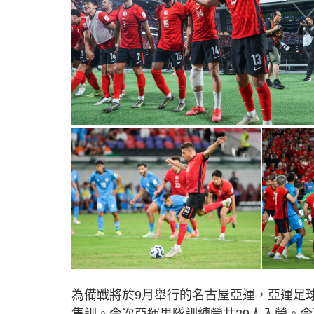
為備戰將於9月舉行的名古屋亞運，亞運足
集訓。今次亞運男隊訓練營共29人入營。今