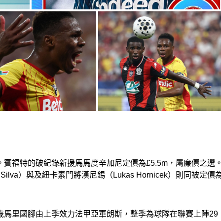
。賓福特的破紀錄新援馬馬度辛加尼定價為£5.5m，屬廉價之選
ilva）與及紐卡素門將漢尼錫（Lukas Hornicek）則同被定價
歲馬里國腳由上季效力法甲亞軍朗斯，整季為球隊在聯賽上陣29