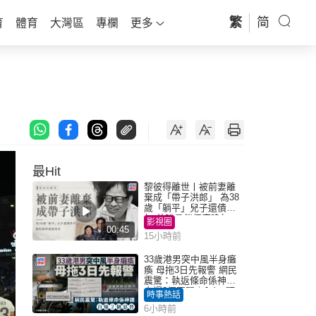
繁
简
育
體育
大灣區
專欄
更多
最Hit
黎彼得離世丨被前妻離
棄成「帶子洪郎」 為38
歲「躺平」兒子還債多
年 曾盼尋伴侶度晚年
影視圈
00:45
15小時前
33歲港男突中風半身癱
瘓 母拖3日先報警 網民
震驚：執返條命係神蹟
自爆2個惡習｜Juicy叮
時事熱話
6小時前