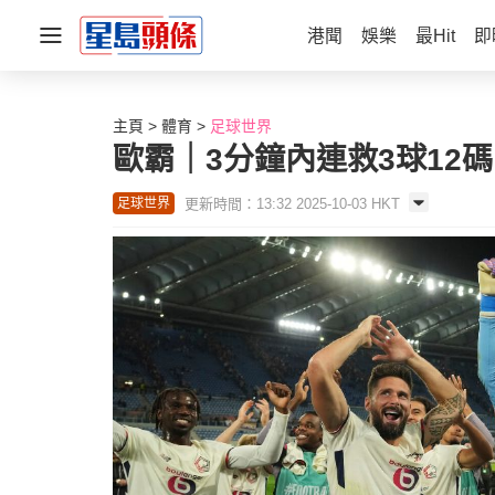
港聞
娛樂
最Hit
即
主頁
體育
足球世界
歐霸｜3分鐘內連救3球12碼
更新時間：13:32 2025-10-03 HKT
足球世界