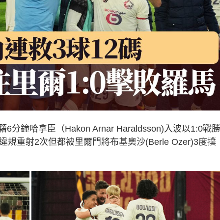
臣（Hakon Arnar Haraldsson)入波以1:0戰
重射2次但都被里爾門將布基奧沙(Berle Ozer)3度撲