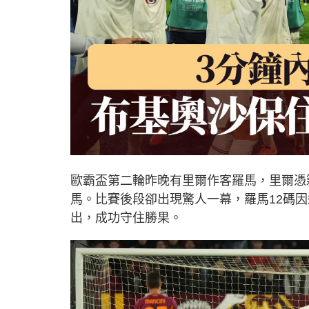
歐霸盃第二輪昨晚有里爾作客羅馬，里爾憑籍6分鐘哈拿
馬。比賽後段卻出現驚人一幕，羅馬12碼因違規
出，成功守住勝果。