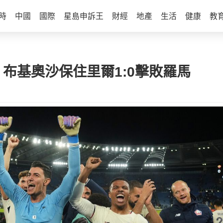
時
中國
國際
星島申訴王
財經
地產
生活
健康
教
 布基奧沙保住里爾1:0擊敗羅馬