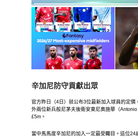
辛加尼防守貢獻出眾
官方昨日（4日）就公布3位最新加入球員的定價
外兩位新兵般尼茅夫後衛安東尼奧施華（Antonio S
£5m。
當中馬馬度辛加尼的加入一定最受矚目。這位24