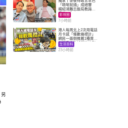
獨家丨黎彼得敢言本色
「唔啱就插」成絕響
楊紹鴻難忘飯局教誨：
受益一生
影視圈
7小時前
港人每周北上2次用電話
月卡感「條數幾襟計」
網民一面倒推薦1種買法
附消委會數據漫遊計劃
生活百科
消費提示
23小時前
。另
為