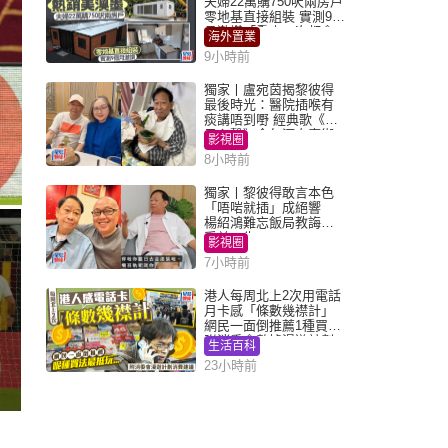
夫婦22萬購750呎兩房戶
零地基直接組裝 實測9個
月激讚「重來一次都會
海外置業
買」
9小時前
獨家丨盧宛茵揭黎彼得
最後時光：醫院插喉有
痰講唔到嘢 經典歌《浪
子心聲》金句源自廟街
影視圈
睇相佬
8小時前
獨家丨黎彼得敢言本色
「唔啱就插」成絕響
楊紹鴻難忘飯局教誨：
受益一生
影視圈
7小時前
港人每周北上2次用電話
月卡感「條數幾襟計」
網民一面倒推薦1種買法
附消委會數據漫遊計劃
生活百科
消費提示
23小時前