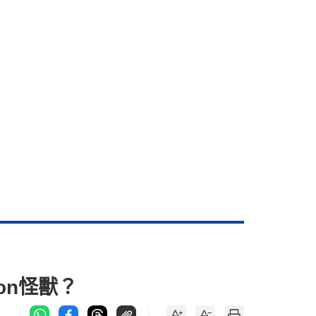
on怪獸？