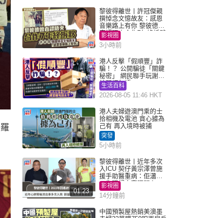
黎彼得離世丨許冠傑親
撰悼念文憶故友：感恩
音樂路上有你 黎彼德曾
直認唔夾合作7年終拆夥
影視圈
3小時前
港人反擊「假順豐」詐
騙！？ 公開騙徒「關鍵
秘密」 網民聯手玩謝：
練習緬甸語
生活百科
2026-08-05 11:46 HKT
港人夫婦遊澳門乘的士
拾相機及電池 貪心據為
己有 再入境時被捕
勝羅
突發
5小時前
黎彼得離世丨近年多次
入ICU 契仔黃宗澤曾施
援手助醫重病：佢瀟灑
一生唔想大家唔開心
影視圈
01:23
14分鐘前
中國預製屋熱銷美澳墨