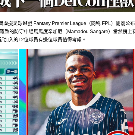
足球遊戲 Fantasy Premier League（簡稱 FPL）剛剛公
的防守中場馬馬度辛加尼（Mamadou Sangare）當然榜上
）新加入的12位球員有邊位球員值得考慮。