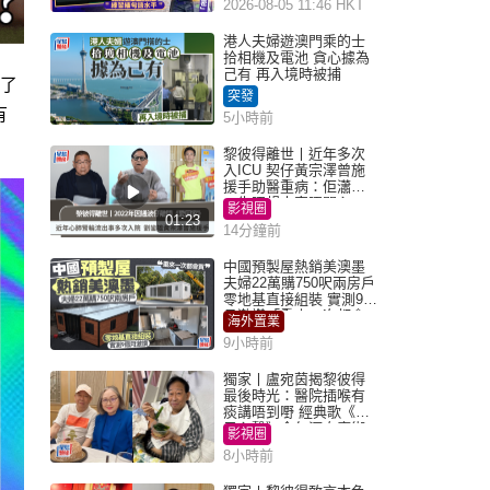
2026-08-05 11:46 HKT
港人夫婦遊澳門乘的士
拾相機及電池 貪心據為
己有 再入境時被捕
布了
突發
有
5小時前
黎彼得離世丨近年多次
入ICU 契仔黃宗澤曾施
援手助醫重病：佢瀟灑
一生唔想大家唔開心
影視圈
01:23
14分鐘前
中國預製屋熱銷美澳墨
夫婦22萬購750呎兩房戶
零地基直接組裝 實測9個
月激讚「重來一次都會
海外置業
買」
9小時前
獨家丨盧宛茵揭黎彼得
最後時光：醫院插喉有
痰講唔到嘢 經典歌《浪
子心聲》金句源自廟街
影視圈
睇相佬
8小時前