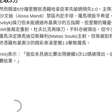
全取3分
而開波6分鐘里爾就憑籍哈拿臣率先破網領先1:0。主隊
迪（Aissa Mandi）禁區內犯手球，羅馬現扳平希望
Dovbyk)操刀但未能通過布基奧沙的五指關，但里爾的羅曼
區裁判經VAR後裁定重射，杜夫比克再操刀，不料亦被撲出，但今
定換馬迪亞斯蘇利(Matias Soule)主射，但竟被如
憑籍布基奧沙的精彩表演里爾1:0擊敗羅馬。
asperini)表示：「我從未見過比賽出現連續3次12碼被撲出。
賽結果。」