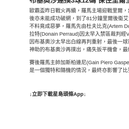
布基奧沙連撲3球12碼 保住里爾
歐霸盃昨日戰火再續，羅馬主場迎戰里爾，然
後亦未能成功破網，到了81分鐘里爾後衞艾沙文
不料竟成惡夢，羅馬先由杜夫比克(Artem 
拉特(Donain Perraud)因太早入禁
因布基奧沙太早出白線再判重射，最後一球羅馬決
神助的布基奧沙再撲出，痛失扳平機會，最終
賽後羅馬主帥加斯柏連尼(Gain Piero G
是一個獨特和隨機的情況，最終亦影響了比
↓立即下載星島頭條App↓