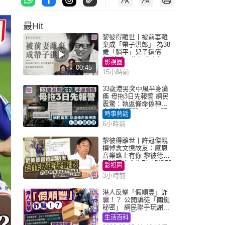
最Hit
黎彼得離世丨被前妻離
棄成「帶子洪郎」 為38
歲「躺平」兒子還債多
年 曾盼尋伴侶度晚年
影視圈
00:45
15小時前
33歲港男突中風半身癱
瘓 母拖3日先報警 網民
震驚：執返條命係神蹟
自爆2個惡習｜Juicy叮
時事熱話
6小時前
黎彼得離世丨許冠傑親
撰悼念文憶故友：感恩
音樂路上有你 黎彼德曾
直認唔夾合作7年終拆夥
影視圈
3小時前
港人反擊「假順豐」詐
騙！？ 公開騙徒「關鍵
秘密」 網民聯手玩謝：
練習緬甸語
生活百科