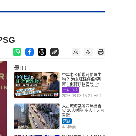
PSG
最Hit
中年老公係最可怕嘅生
物？ 港女狂踩伴侶4宗
罪：似拖住個乞兒 不解
為何經常去廁所 網民一
生活百科
語道破
2026-08-08 15:21 HKT
太古城海棠閣冷氣機着
火 16人送院 多人上天台
暫避
突發
4小時前