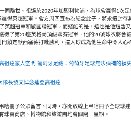
一同離世。祖達於2020年加盟利物浦，為球會贏得1次足
隊贏得英超冠軍。會方周四宣布為紀念此子，將永遠封存
為了英超冠軍和歐國聯冠軍，而殘酷的是，這也是他短暫
獲得了第20座英格蘭頂級聯賽冠軍，他的20號球衣將會
射門鎖定默西塞德打吡勝利，這入球成為他生命中令人心
高祖達家人空間 葡萄牙足總：葡萄牙足球無法彌補的損
大隊長發文悼念迪亞高祖達
弔唁冊予公眾留言。同時，亦開放線上弔唁冊予全球球迷
有球會商店、博物館和旅遊團均會關閉一星期。