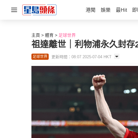
港聞
娛樂
最Hit
即
主頁
體育
足球世界
祖達離世｜利物浦永久封存2
更新時間：08:07 2025-07-04 HKT
足球世界