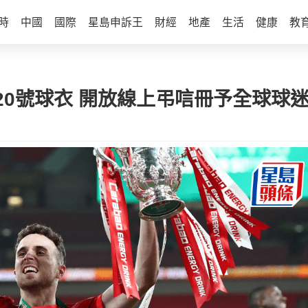
時
中國
國際
星島申訴王
財經
地產
生活
健康
教
0號球衣 開放線上弔唁冊予全球球迷