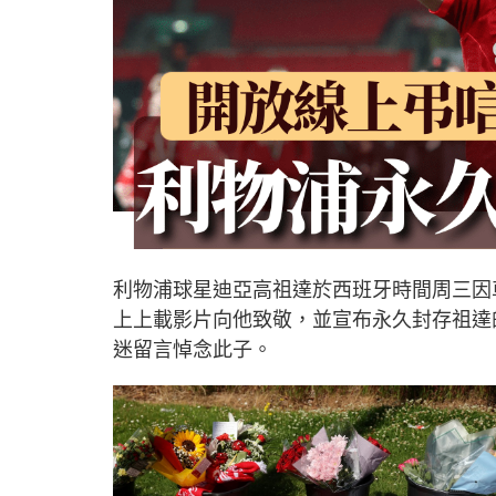
利物浦球星迪亞高祖達於西班牙時間周三因
上上載影片向他致敬，並宣布永久封存祖達
迷留言悼念此子。