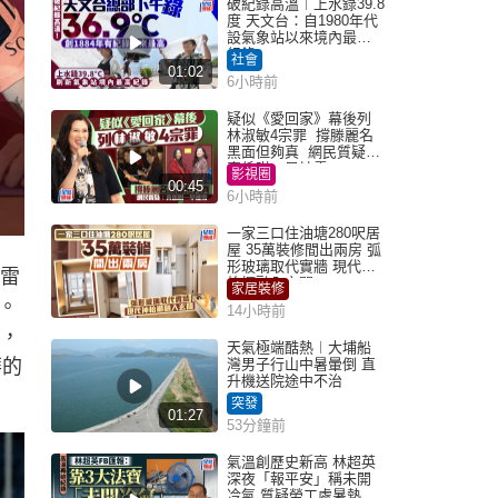
破紀錄高溫︱上水錄39.8
度 天文台：自1980年代
設氣象站以來境內最高
紀錄
社會
01:02
6小時前
疑似《愛回家》幕後列
林淑敏4宗罪 撐滕麗名
黑面但夠真 網民質疑：
真係咁一早被雪
影視圈
00:45
6小時前
一家三口住油塘280呎居
屋 35萬裝修間出兩房 弧
形玻璃取代實牆 現代神
馬雷
枱櫃融入玄關
家居裝修
。
14小時前
下，
天氣極端酷熱︱大埔船
華的
灣男子行山中暑暈倒 直
升機送院途中不治
突發
01:27
53分鐘前
氣溫創歷史新高 林超英
深夜「報平安」稱未開
冷氣 質疑勞工處暑熱警