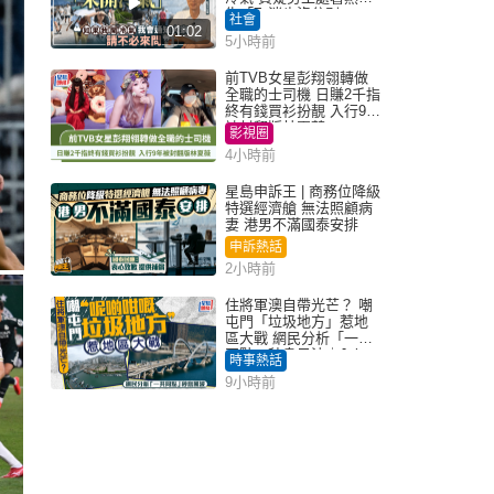
告「取消也沒分別」
社會
01:02
5小時前
前TVB女星彭翔翎轉做
全職的士司機 日賺2千指
終有錢買衫扮靚 入行9年
被封翻版林夏薇
影視圈
4小時前
星島申訴王 | 商務位降級
特選經濟艙 無法照顧病
妻 港男不滿國泰安排
申訴熱話
2小時前
住將軍澳自帶光芒？ 嘲
屯門「垃圾地方」惹地
區大戰 網民分析「一共
同點」秒息風波｜Juicy
時事熱話
叮
9小時前