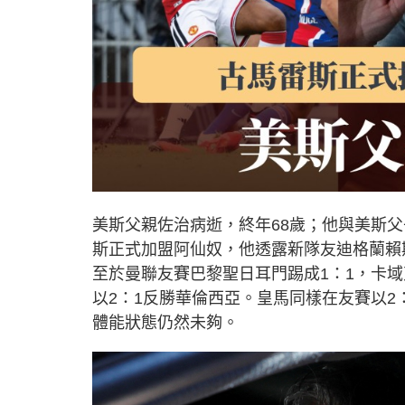
美斯父親佐治病逝，終年68歲；他與美斯
斯正式加盟阿仙奴，他透露新隊友迪格蘭賴
至於曼聯友賽巴黎聖日耳門踢成1：1，卡
以2：1反勝華倫西亞。皇馬同樣在友賽以
體能狀態仍然未夠。