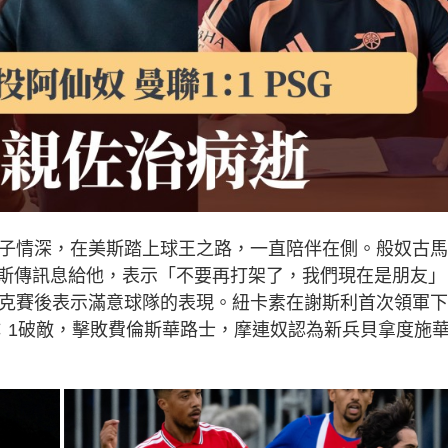
父子情深，在美斯踏上球王之路，一直陪伴在側。般奴古
斯傳訊息給他，表示「不要再打架了，我們現在是朋友」
域克賽後表示滿意球隊的表現。紐卡素在謝斯利首次領軍
2：1破敵，擊敗費倫斯華路士，摩連奴認為新兵貝拿度施