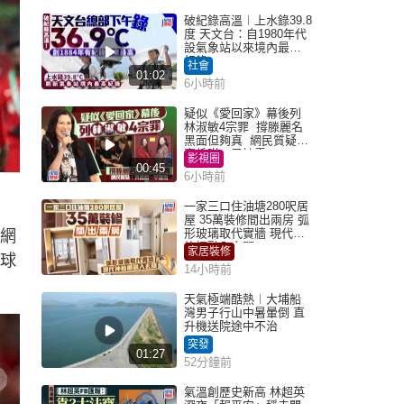
破紀錄高溫︱上水錄39.8
度 天文台：自1980年代
設氣象站以來境內最高
紀錄
社會
01:02
6小時前
疑似《愛回家》幕後列
林淑敏4宗罪 撐滕麗名
黑面但夠真 網民質疑：
真係咁一早被雪
影視圈
00:45
6小時前
一家三口住油塘280呎居
屋 35萬裝修間出兩房 弧
形玻璃取代實牆 現代神
在網
枱櫃融入玄關
家居裝修
球球
14小時前
天氣極端酷熱︱大埔船
灣男子行山中暑暈倒 直
升機送院途中不治
突發
01:27
52分鐘前
氣溫創歷史新高 林超英