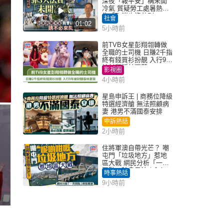
深夜「報平安」稱未開
冷氣 質疑勞工處暑熱警
告「取消也沒分別」
社會
01:02
5小時前
前TVB女星彭翔翎轉做
全職的士司機 日賺2千指
終有錢買衫扮靚 入行9年
被封翻版林夏薇
影視圈
4小時前
星島申訴王 | 商務位降級
特選經濟艙 無法照顧病
妻 港男不滿國泰安排
申訴熱話
2小時前
住將軍澳自帶光芒？ 嘲
屯門「垃圾地方」惹地
區大戰 網民分析「一共
同點」秒息風波｜Juicy
時事熱話
叮
9小時前