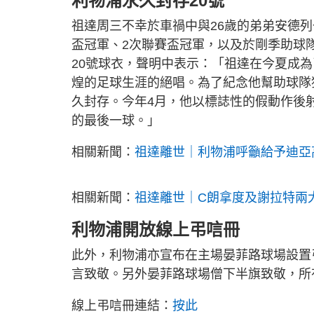
利物浦永久封存20號
祖達周三不幸於車禍中與26歲的弟弟安德列
盃冠軍、2次聯賽盃冠軍，以及於剛季助球
20號球衣，聲明中表示：「祖達在今夏成
煌的足球生涯的絕唱。為了紀念他幫助球隊
久封存。今年4月，他以標誌性的假動作後
的最後一球。」
相關新聞：
祖達離世｜利物浦呼籲給予迪亞
相關新聞：
祖達離世｜C朗拿度及謝拉特兩
利物浦開放線上弔唁冊
此外，利物浦亦宣布在主場晏菲路球場設置
言致敬。另外晏菲路球場僧下半旗致敬，所
線上弔唁冊連結：
按此