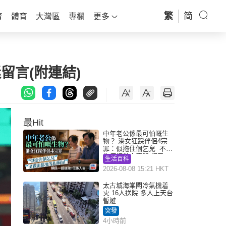
繁
简
育
體育
大灣區
專欄
更多
留言(附連結)
最Hit
中年老公係最可怕嘅生
物？ 港女狂踩伴侶4宗
罪：似拖住個乞兒 不解
為何經常去廁所 網民一
生活百科
語道破
2026-08-08 15:21 HKT
太古城海棠閣冷氣機着
火 16人送院 多人上天台
暫避
突發
4小時前