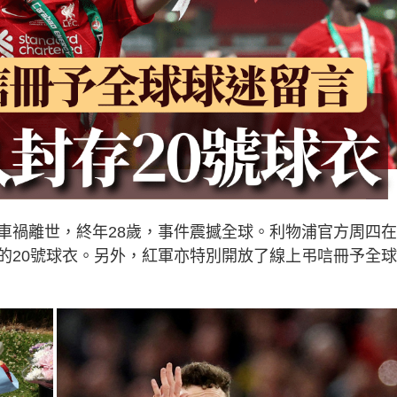
車禍離世，終年28歲，事件震撼全球。利物浦官方周四
的20號球衣。另外，紅軍亦特別開放了線上弔唁冊予全