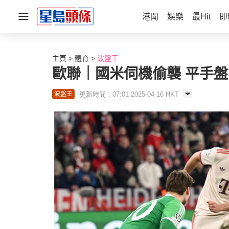
港聞
娛樂
最Hit
即
主頁
體育
波盤王
歐聯｜國米伺機偷襲 平手
更新時間：07:01 2025-04-16 HKT
波盤王