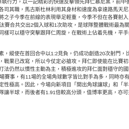
擊執行力，以一記精彩的快速反擊領先拜仁慕尼黑，前中
各司其職，馬古斯杜林利用其身材和速度為拿達路馬天尼
將之子今季在前線的表現舉足輕重，今季不但在各賽射入
淘汰賽合共交出2個入球和1次助攻，是球隊整體戰術最為
同樣可以穩守突擊跟拜仁周旋，在戰術上佔着先機，平手
，縱使在首回合中以1:2見負，仍成功創造20次射門，
，戰果已改寫，所以今仗定必搶攻。拜仁即使能在比賽初
打法仍然以慣性主動為主，積極進攻的拜仁面對穩守的國
場賽事，有11場的全場角球數字皆比對手為多，同時亦有
定性極高。因此，今場向新項目「開出角球讓球」和「半
讓半球，而後者有1.91倍較高分頭，值博率更高，亦可