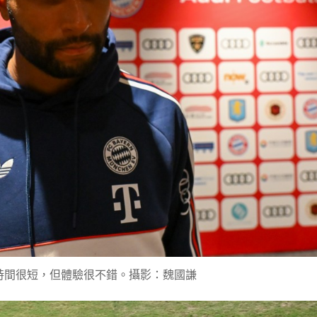
時間很短，但體驗很不錯。攝影：魏國謙