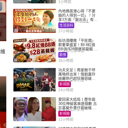
1小時前
內地媽居港心得「不要
臉的人得到一切」！分
享3方面「豁出去」有著
數 網民：你好厲害
生活百科
17小時前
街坊酒樓推「平民價」
歎奢華盛宴！$9.8紅燒
BB鴿/$28開邊蒸龍蝦 3
東維
大晚餐超值優惠
飲食
16小時前
功夫女足丨周星馳千呼
萬喚終出來！偕劉嘉玲
迪麗熱巴超狂陣容破天
荒現身香港謝票
影視圈
14小時前
愛回家大結局丨歷年逾
30位神級客串逐個數 古
巨基變外賣仔最破格 歐
陽震華情陷群姐
影視圈
11小時前