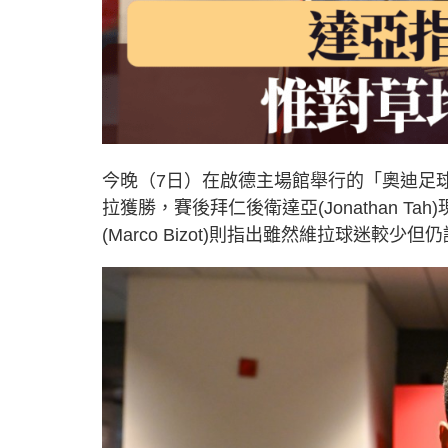
今晚（7日）在啟德主場館舉行的「奧迪足球
拉獲勝，賽後拜仁後衛達亞(Jonathan 
(Marco Bizot)則指出雖然維拉球迷較少