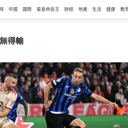
時
中國
國際
星島申訴王
財經
地產
生活
健康
教
盤無得輸