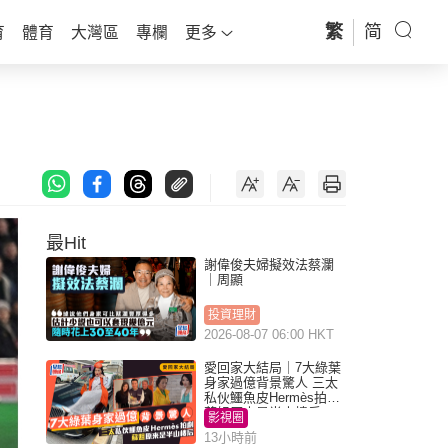
繁
简
育
體育
大灣區
專欄
更多
最Hit
謝偉俊夫婦擬效法蔡瀾
｜周顯
投資理財
2026-08-07 06:00 HKT
愛回家大結局｜7大綠葉
身家過億背景驚人 三太
私伙鱷魚皮Hermès拍劇
蘇姐原來是半山樓后
影視圈
13小時前