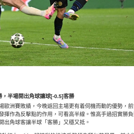
勝，半場開出角球讓球[-0.5]客勝
場歐洲賽敗績，今晚返回主場更有着伺機而動的優勢，前
發揮作為反擊點的作用，可看高半線。惟高手過招實勝負
開出角球客讓半球「客勝」又穩又抵。