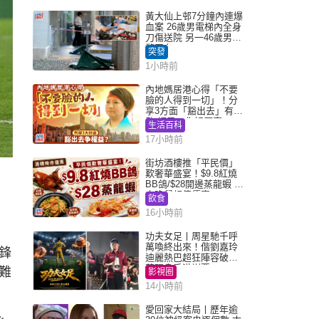
黃大仙上邨7分鐘內連爆
血案 26歲男電梯內全身
刀傷送院 另一46歲男倒
斃平台
突發
1小時前
內地媽居港心得「不要
臉的人得到一切」！分
享3方面「豁出去」有著
數 網民：你好厲害
生活百科
17小時前
街坊酒樓推「平民價」
歎奢華盛宴！$9.8紅燒
BB鴿/$28開邊蒸龍蝦 3
大晚餐超值優惠
飲食
16小時前
功夫女足丨周星馳千呼
萬喚終出來！偕劉嘉玲
鋒
迪麗熱巴超狂陣容破天
荒現身香港謝票
難
影視圈
14小時前
愛回家大結局丨歷年逾