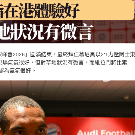
峰會2026」圓滿結束，最終拜仁慕尼黑以2:1力壓阿士
Tah)現場氣氛很好，但對草地狀況有微言，而維拉門將比素
但仍認為氣氛很好。