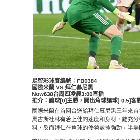
足智彩球賽編號：FB0384
國際米蘭 VS 拜仁慕尼黑
Now638台周四凌晨3:00直播
推介：讓球[0]主勝，開出角球讓球[-0.5]客
國際米蘭在首回合送給拜仁慕尼黑三年來首
馬古斯杜林有着上佳的速度和身材，能充分
料，反而拜仁在角球的優勢數據強勁，半場