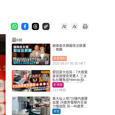
最Hit
謝偉俊夫婦擬效法蔡瀾
｜周顯
投資理財
2026-08-07 06:00 HKT
愛回家大結局｜7大綠葉
身家過億背景驚人 三太
私伙鱷魚皮Hermès拍劇
蘇姐原來是半山樓后
影視圈
13小時前
黃大仙上邨7分鐘內連爆
血案 26歲男電梯內全身
刀傷送院 另一46歲男倒
斃平台
突發