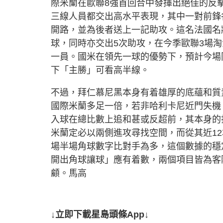
際米蘭在歐聯8強首回合中發揮出絕佳的反
三線人員都交出高水平表現，其中一對前鋒
開路，並為後者送上一記助攻。這名法國名
球，同時亦交出5次助攻，在今季歐聯3場
一員。國米在領先一球的優勢下，預計今場
下「主勝」可看高半線。
不過，拜仁慕尼黑本身有着雄厚的底蘊和質素
國際米蘭多足一倍，若非哈利卡尼近門失機
入球在總比數上追和甚或反超前，其本身的
米蘭定必以兩側進攻尋找空間，而從其近12
場半場角球數字比對手為多，這個數據的穩
開出角球讓球」應有着數，兩個項目皆為客隊
顧。馬高
↓立即下載星島頭條App↓