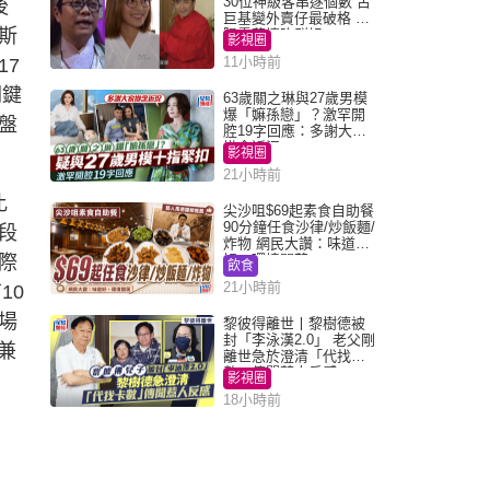
30位神級客串逐個數 古
後
巨基變外賣仔最破格 歐
斯
陽震華情陷群姐
影視圈
11小時前
17
關鍵
63歲關之琳與27歲男模
爆「嫲孫戀」？激罕開
盤
腔19字回應：多謝大家
掛念近況
影視圈
21小時前
比
尖沙咀$69起素食自助餐
90分鐘任食沙律/炒飯麵/
段
炸物 網民大讚：味道
際
好，環境闊落
飲食
21小時前
10
場
黎彼得離世丨黎樹德被
封「李泳漢2.0」 老父剛
兼
離世急於澄清「代找卡
數」傳聞惹人反感
影視圈
18小時前