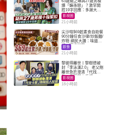
63歲關之琳與27歲男模
爆「嫲孫戀」？激罕開
腔19字回應：多謝大家
掛念近況
影視圈
21小時前
尖沙咀$69起素食自助餐
90分鐘任食沙律/炒飯麵/
炸物 網民大讚：味道
好，環境闊落
飲食
21小時前
黎彼得離世丨黎樹德被
封「李泳漢2.0」 老父剛
離世急於澄清「代找卡
數」傳聞惹人反感
影視圈
18小時前