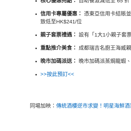
核心優惠亮點：
自助餐激減低至 65 折
信用卡專屬優惠：
憑東亞信用卡結賬並輸
致低至HK$241/位
親子套票禮遇：
設有「1大1小親子套
重點推介美食：
成都瑞吉名廚王海威親
晚市加碼派送：
晚市加碼派蒸焗龍蝦、
>>按此預訂<<
同場加映：
傳統酒樓逆市求變！明星海鮮酒家