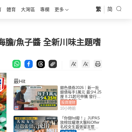
繁
简
育
體育
大灣區
專欄
更多
海膽/魚子醬 全新川味主題嗜
最Hit
銀色債券2026｜新一批
銀債每手1萬元 最少4.25
厘 8.21起可申購 發行金
額最多550億
投資理財
10小時前
「你個frd廢！」JUPAS
放榜炫耀港大醫科Offer
名校女生囂張留言惹眾
怒 醫學院澄清：宣稱