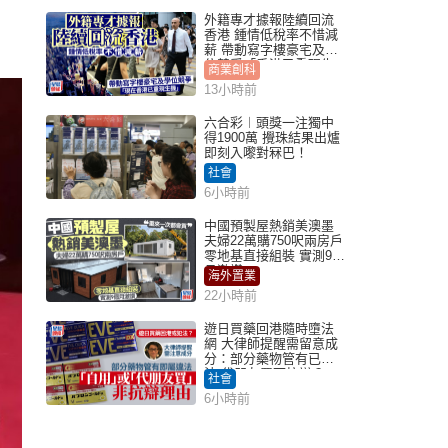
外籍專才據報陸續回流
香港 鍾情低稅率不惜減
薪 帶動寫字樓豪宅及學
位競爭「香港已重現生
商業創科
機」
13小時前
六合彩︱頭獎一注獨中
得1900萬 攪珠結果出爐
即刻入嚟對冧巴！
社會
6小時前
中國預製屋熱銷美澳墨
夫婦22萬購750呎兩房戶
零地基直接組裝 實測9個
月激讚
海外置業
22小時前
遊日買藥回港隨時墮法
網 大律師提醒需留意成
分：部分藥物管有已違
法 代朋友買可抗辯？
社會
6小時前