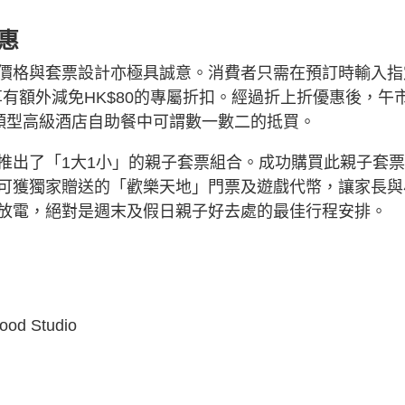
惠
價格與套票設計亦極具誠意。消費者只需在預訂時輸入指
享有額外減免HK$80的專屬折扣。經過折上折優惠後，午
同類型高級酒店自助餐中可謂數一數二的抵買。
推出了「1大1小」的親子套票組合。成功購買此親子套
可獲獨家贈送的「歡樂天地」門票及遊戲代幣，讓家長與
放電，絕對是週末及假日親子好去處的最佳行程安排。
 Studio
0