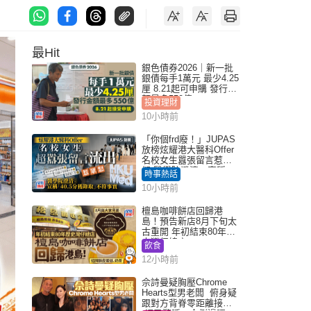
最Hit
銀色債券2026｜新一批
銀債每手1萬元 最少4.25
厘 8.21起可申購 發行金
額最多550億
投資理財
10小時前
「你個frd廢！」JUPAS
放榜炫耀港大醫科Offer
名校女生囂張留言惹眾
怒 醫學院澄清：宣稱
時事熱話
「40.5分獲錄取」不符事
10小時前
實｜Juicy叮
檀島咖啡餅店回歸港
島！預告新店8月下旬太
古重開 年初結束80年歷
史灣仔總店
飲食
12小時前
佘詩曼疑胸壓Chrome
Hearts型男老闆 俯身疑
跟對方背脊零距離接觸