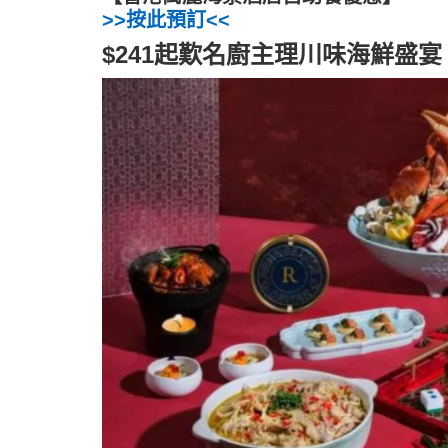
>>按此預訂<<
$241起歎名廚主理川味海鮮盛宴