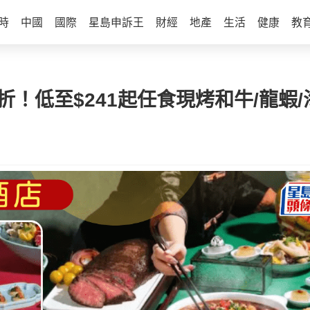
時
中國
國際
星島申訴王
財經
地產
生活
健康
教
！低至$241起任食現烤和牛/龍蝦/