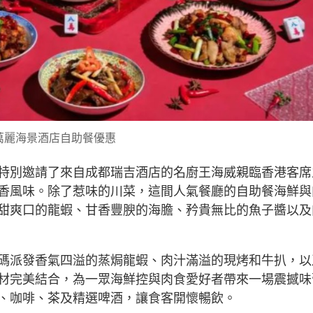
萬麗海景酒店自助餐優惠
特別邀請了來自成都瑞吉酒店的名廚王海威親臨香港客席
香風味。除了惹味的川菜，這間人氣餐廳的自助餐海鮮與
甜爽口的龍蝦、甘香豐腴的海膽、矜貴無比的魚子醬以及
碼派發香氣四溢的蒸焗龍蝦、肉汁滿溢的現烤和牛扒，以
材完美結合，為一眾海鮮控與肉食愛好者帶來一場震撼味
、咖啡、茶及精選啤酒，讓食客開懷暢飲。