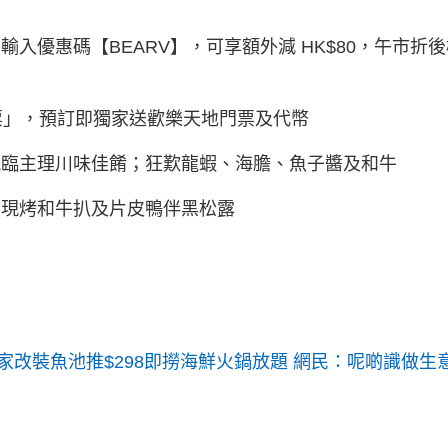
入優惠碼【BEARV】，可享額外減 HK$80，午市折後
票」，預訂即獨家送歡樂天地門票及代幣
臨主理川味佳餚；狂歎龍蝦、海膽、魚子醬及和牛
現烤和牛扒及片皮鴨伴黑松露
改裝魚池推$298即撈海鮮火鍋放題 網民：呢啲識做生