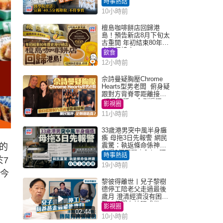
時事熱話
「40.5分獲錄取」不符事
10小時前
實｜Juicy叮
檀島咖啡餅店回歸港
島！預告新店8月下旬太
古重開 年初結束80年歷
史灣仔總店
飲食
12小時前
佘詩曼疑胸壓Chrome
Hearts型男老闆 俯身疑
跟對方背脊零距離接觸
網民驚呼：企側邊唔
影視圈
得？
11小時前
33歲港男突中風半身癱
瘓 母拖3日先報警 網民
震驚：執返條命係神蹟
的
自爆2個惡習｜Juicy叮
時事熱話
於7
19小時前
是今
黎彼得離世丨兒子黎樹
德停工陪老父走過最後
歲月 澄清經濟沒有困
難：傳聞有誇張成份
影視圈
02:44
10小時前