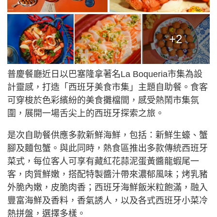
+2
普慶餐廳近日以巴塞隆拿著名La Boqueria市集為設
計靈感，打造「西班牙美食市集」主題自助餐。食客
可穿梭於色彩繽紛的美食攤檔間，感受熱鬧市集氛
圍，展開一場舌尖上的西班牙探索之旅。
是次自助餐供應多款新鮮海鮮，包括：新鮮生蠔、蟹
腳及麵包蟹。與此同時，熱食區推出多款傳統西班牙
菜式，每位客人可享有藏紅花蒜泥蛋黃醬龍蝦尾一
客，肉質鮮嫩，搭配特製醬汁帶來濃郁風味；烤乳豬
外脆內嫩，皮脆肉香；西班牙海鮮飯米粒飽滿，融入
豐富海鮮及香料，香氣誘人，以及各式西班牙小菜冷
熱拼盤，選擇多樣。