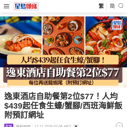
繁
简
逸東酒店自助餐第2位$77！人均
$439起任食生蠔/蟹腳/西班海鮮飯
附預訂網址
更新時間：17:11 2026-07-06 HKT
飲食