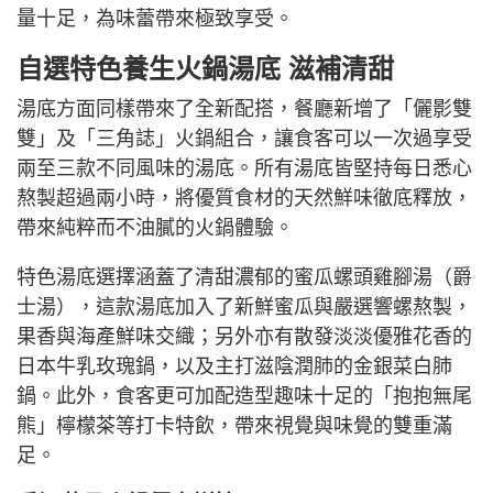
量十足，為味蕾帶來極致享受。
自選特色養生火鍋湯底 滋補清甜
湯底方面同樣帶來了全新配搭，餐廳新增了「儷影雙
雙」及「三角誌」火鍋組合，讓食客可以一次過享受
兩至三款不同風味的湯底。所有湯底皆堅持每日悉心
熬製超過兩小時，將優質食材的天然鮮味徹底釋放，
帶來純粹而不油膩的火鍋體驗。
特色湯底選擇涵蓋了清甜濃郁的蜜瓜螺頭雞腳湯（爵
士湯），這款湯底加入了新鮮蜜瓜與嚴選響螺熬製，
果香與海產鮮味交織；另外亦有散發淡淡優雅花香的
日本牛乳玫瑰鍋，以及主打滋陰潤肺的金銀菜白肺
鍋。此外，食客更可加配造型趣味十足的「抱抱無尾
熊」檸檬茶等打卡特飲，帶來視覺與味覺的雙重滿
足。