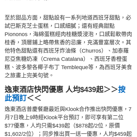
至於甜品方面，甜點設有一系列地道西班牙甜點，必
試巴斯克芝士蛋糕，口感細膩；還有經典甜點
Piononos，海綿蛋糕經肉桂糖漿浸泡，口感鬆軟帶肉
桂香，頂層鋪上略帶焦香的忌廉，充滿豐富層次。其
他特色甜點還有西班牙炸油條（Churros）、加泰羅
尼亞焦糖奶凍（Crema Catalana）、西班牙香橙蛋
糕、波多黎各椰子布丁 Tembleque等，為西班牙美食
之旅畫上完美句號。
逸東酒店快閃優惠 人均$439起＞＞
按
此預訂
＜＜
逸東酒店普慶餐廳最近與Klook合作推出快閃優惠，7
月7日晚上9時經Klook平台預訂，即可享有第二位
$77優惠，人均只需$439起（$878起/2位，原價
$1,602/2位）；同步推出買一送一優惠，人均$459起