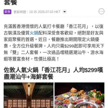
套餐
更新時間：19:35 2026-07-03 HKT
飲食
充滿舊香港情懷的人氣打卡餐廳「香江花月」，以復
古裝潢及優質
火鍋
配料深受食客歡迎，絕對是好友與
家庭聚餐的首選。近日，餐廳推出期間限定火鍋優
惠，全方位升級餐牌，人均只需$299起即可享用天下
無「雙」二人套餐，一次過品嚐精選潮汕牛、游水海
蝦等豐富食材，性價比極高！
佐敦人氣火鍋「香江花月」人均$299嘆
盡潮汕牛+海鮮套餐