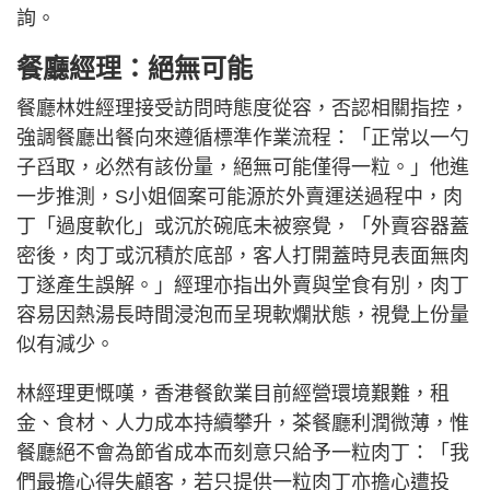
詢。
餐廳經理：絕無可能
餐廳林姓經理接受訪問時態度從容，否認相關指控，
強調餐廳出餐向來遵循標準作業流程：「正常以一勺
子舀取，必然有該份量，絕無可能僅得一粒。」他進
一步推測，S小姐個案可能源於外賣運送過程中，肉
丁「過度軟化」或沉於碗底未被察覺，「外賣容器蓋
密後，肉丁或沉積於底部，客人打開蓋時見表面無肉
丁遂產生誤解。」經理亦指出外賣與堂食有別，肉丁
容易因熱湯長時間浸泡而呈現軟爛狀態，視覺上份量
似有減少。
林經理更慨嘆，香港餐飲業目前經營環境艱難，租
金、食材、人力成本持續攀升，茶餐廳利潤微薄，惟
餐廳絕不會為節省成本而刻意只給予一粒肉丁：「我
們最擔心得失顧客，若只提供一粒肉丁亦擔心遭投