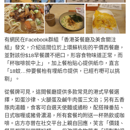
有網民在Facebook群組「香港茶餐廳及美食關注
組」發文，介紹這間位於上環蘇杭街的平價西餐廳，
並對該份$18早餐讚不絕口，形容食物味道正常，而
「杯咖啡就中上」，加上餐枱貼心提供紙巾，直言
「18蚊…仲要餐枱有埋紙巾提供，已經冇嘢可以挑
剔」。
從餐牌可見，這間餐廳提供多款常見的港式早餐選
擇，如蛋沙律、火腿蛋及鹹牛肉蛋三文治；另有五香
豚肉湯麵，食客可自選天使麵或通粉，配搭辣番茄、
日式咖喱或豬骨濃湯，所有套餐均附送一杯熱飲或咖
啡。店方亦曾在社交平台上親自回應，笑言「價錢、