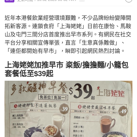
近年本港餐飲業經營環境艱難，不少品牌紛紛變陣開
拓新客源。連鎖食府「上海姥姥」日前在康怡、馬鞍
山及屯門三間分店首度推出早市系列。有網民在社交
平台分享相關宣傳單張，直言「生意真係難做」、
「連佢都開始有早市」，瞬即引起網民熱烈討論。
上海姥姥加推早市 粢飯/擔擔麵/小籠包
套餐低至$39起