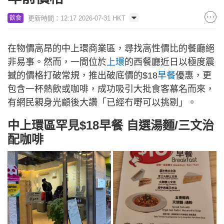
更新時間：12:17 2026-07-31 HKT
飲食
在物價高昂的中上環商業區，尋找高性價比的餐廳絕
非易事。然而，一間位於
上環
的西餐廳近日以極度震
撼的價格打破常規，推出破底價的$18
早餐
優惠，更
包含一杯熱飲或咖啡，成功吸引大批食客慕名而來，
有網民親身光顧後大讚「已經冇嘢可以挑剔」。
中上環區罕見$18早餐 自選湯麵/三文治
配咖啡