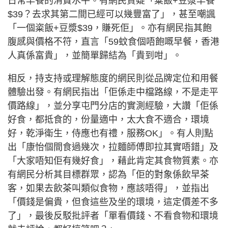
日常早餐的消費水平。有網民質疑「粢飯+豆漿早餐
$39？去求其第二間已經可以幾豐富了」，甚至嘲諷
「一個粢飯+豆漿$39，賺死佢」。亦有網民指其飽
腹感與價格不符，直言「59蚊食個唔飽嘅早餐，香港
人真係富貴」，並簡單歸結為「貴到咁」。
相反，持支持或理解態度的網民則從品牌定位和用餐
體驗出發。有網民指出「佢係走中檔路線，不是走平
價路線」，並分享屯門分店的實測經驗，大讚「佢係
好食，都抵食的，份量適中，太大食不適合，環境
好，乾淨衛生，侍應也有禮，服務OK」。有人則點
出「康怡個間食過幾次，拉麵師傅即拉其實唔錯」及
「大家唔知佢有幾好食」，藉此肯定其食物質素。亦
有網民分析其目標群眾，認為「佢的對象係飲早茶
客，如果去飲茶叫類似食物，應該唔得」，並指出
「價錢是偏貴，但食這些及坐的環境，這定價差不多
了」，最後反駁批評者「單看價錢、不看食物和環境