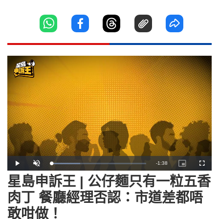
Remaining
-
1:38
Loaded
:
Play
Unmute
Picture-
Fullscr
30.46%
in-
Picture
星島申訴王 | 公仔麵只有一粒五香
Time
肉丁 餐廳經理否認：市道差都唔
敢咁做！