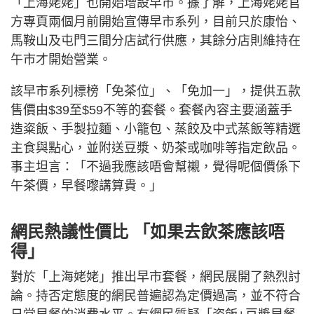
「上海姥姥」也開始增設早市。據了解，上海姥姥官
方專頁兩個月前開始宣傳早市系列，目前只於康怡、
馬鞍山及屯門三間分店試行供應，其餘分店則維持在
午市才開始營業。
該早市系列標榜「免茶位」、「免加一」，提供五款
售價由$39至$59不等的套餐。套餐內容主要涵蓋手
造粢飯、手製拉麵、小籠包、蒸餃及中式蒸飯等精選
主食與點心，並附送豆漿、奶茶或咖啡等指定飲品。
事主坦言：「不過我應該唔會幫襯，覺得呢個價係下
午茶價，早餐嚟講算貴。」
網民熱議性價比 「如果去飲茶應該唔
得」
對於「上海姥姥」推出早市套餐，網民展開了熱烈討
論。持否定態度的網民普遍認為定價過高，並不符合