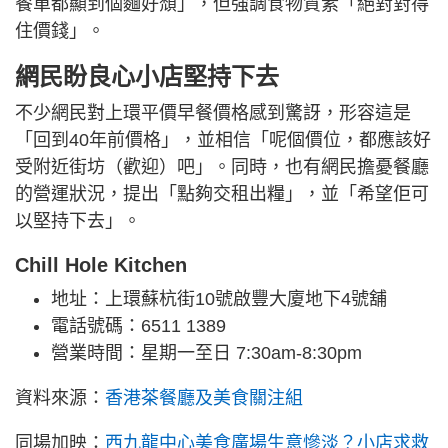
餐單都顯到個麵好頹」，但強調食物質素「絕對對得
住價錢」。
網民盼良心小店堅持下去
不少網民對上環平價早餐價格感到驚訝，形容這是
「回到40年前價格」，並相信「呢個價位，都應該好
受附近街坊（歡迎）吧」。同時，也有網民擔憂餐廳
的營運狀況，提出「點夠交租出糧」，並「希望佢可
以堅持下去」。
Chill Hole Kitchen
地址：上環蘇杭街10號啟豐大廈地下4號舖
電話號碼：6511 1389
營業時間：星期一至日 7:30am-8:30pm
資料來源：
香港茶餐廳及美食關注組
同場加映：
西九龍中心美食廣場生意慘淡？小店求救