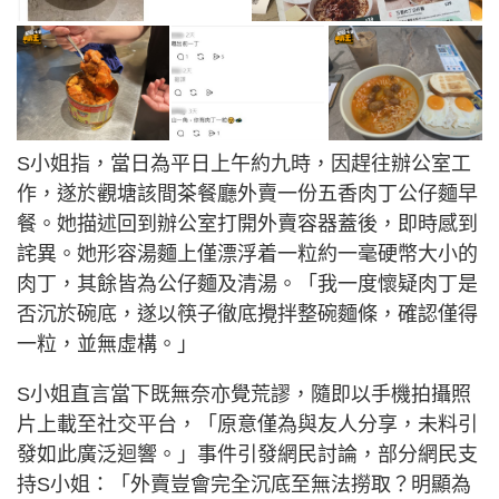
S小姐指，當日為平日上午約九時，因趕往辦公室工
作，遂於觀塘該間茶餐廳外賣一份五香肉丁公仔麵早
餐。她描述回到辦公室打開外賣容器蓋後，即時感到
詫異。她形容湯麵上僅漂浮着一粒約一毫硬幣大小的
肉丁，其餘皆為公仔麵及清湯。「我一度懷疑肉丁是
否沉於碗底，遂以筷子徹底攪拌整碗麵條，確認僅得
一粒，並無虛構。」
S小姐直言當下既無奈亦覺荒謬，隨即以手機拍攝照
片上載至社交平台，「原意僅為與友人分享，未料引
發如此廣泛迴響。」事件引發網民討論，部分網民支
持S小姐：「外賣豈會完全沉底至無法撈取？明顯為