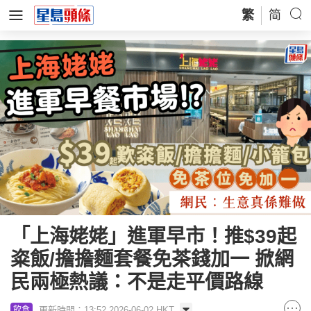
繁
简
「上海姥姥」進軍早市！推$39起
粢飯/擔擔麵套餐免茶錢加一 掀網
民兩極熱議：不是走平價路線
更新時間：13:52 2026-06-02 HKT
飲食