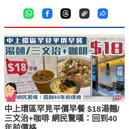
中上環區罕見平價早餐 $18湯麵/
三文治+咖啡 網民驚嘆：回到40
年前價格