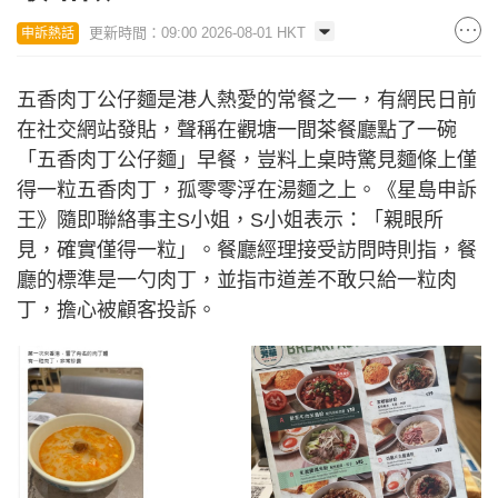
更新時間：09:00 2026-08-01 HKT
申訴熱話
五香肉丁公仔麵是港人熱愛的常餐之一，有網民日前
在社交網站發貼，聲稱在觀塘一間茶餐廳點了一碗
「五香肉丁公仔麵」早餐，豈料上桌時驚見麵條上僅
得一粒五香肉丁，孤零零浮在湯麵之上。《星島申訴
王》隨即聯絡事主S小姐，S小姐表示：「親眼所
見，確實僅得一粒」。餐廳經理接受訪問時則指，餐
廳的標準是一勺肉丁，並指市道差不敢只給一粒肉
丁，擔心被顧客投訴。