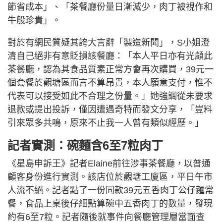
節省成本」、「茶餐廳份量日漸減少，肉丁被視作和
牛般珍貴」。
對於有網民質疑其誇大言辭「製造新聞」，S小姐澄
清自己絕非有意貶損該餐廳：「本人平日亦有光顧此
茶餐廳，認為其食品質素正常方會再次購買，39元一
個套餐於觀塘區而言不算昂貴，本人願意支付，惟不
代表可以接受如此不合理之份量。」她強調從未要求
退款或提出投訴，僅因遭遇奇特而發文分享，「豈料
引來眾多共鳴，原來不止我一人曾有類似經歷。」
記者實測：碗麵含6至7粒肉丁
《星島申訴王》記者Elaine前往涉事茶餐廳，以普通
顧客身份進行實測。該店位於觀塘工廈區，平日午市
人流不絕。記者點了一份同款39元五香肉丁公仔麵常
餐，食品上桌後仔細點算碗中五香肉丁的數量，發現
約有6至7粒。記者隨後就事件向餐廳管理層當面查