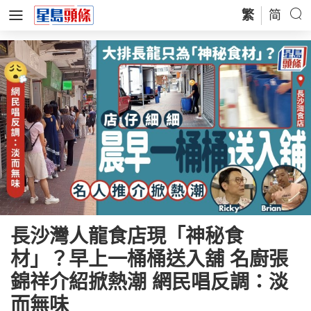
繁
简
長沙灣人龍食店現「神秘食
材」？早上一桶桶送入舖 名廚張
錦祥介紹掀熱潮 網民唱反調：淡
而無味