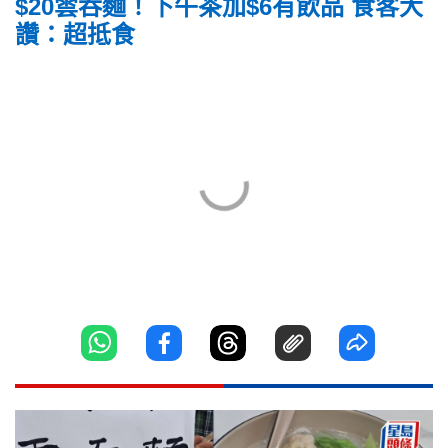
$20雲吞麵！下午茶加$6有飲品 食客大
讚：超抵食