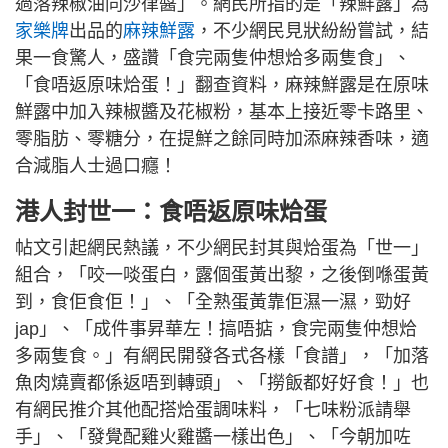
過落辣椒油同沙律醬」。網民所指的是「辣鮮露」為
家樂牌
出品的
麻辣鮮露
，不少網民見狀紛紛嘗試，結
果一食驚人，盛讚「食完兩隻仲想烚多兩隻食」、
「食唔返原味烚蛋！」翻查資料，麻辣鮮露是在原味
鮮露中加入辣椒醬及花椒粉，基本上接近零卡路里、
零脂肪、零糖分，在提鮮之餘同時加添麻辣香味，適
合減脂人士過口癮！
港人封世一：食唔返原味烚蛋
帖文引起網民熱議，不少網民封其與烚蛋為「世一」
組合，「咬一啖蛋白，露個蛋黃出黎，之後倒喺蛋黃
到，食佢食佢！」、「全熟蛋黃靠佢濕一濕，勁好
jap」、「成件事昇華左！搞唔掂，食完兩隻仲想烚
多兩隻食。」有網民開發各式各樣「食譜」，「加落
魚肉燒賣都係返唔到轉頭」、「撈飯都好好食！」也
有網民推介其他配搭烚蛋調味料，「七味粉派請舉
手」、「發覺配雞火雞醬一樣出色」、「今朝加咗