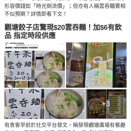
形容價錢如「時光倒流價」；但亦有人稱雲吞麵賣相
不似預期？詳情即看下文！
觀塘餃子店驚現$20雲吞麵！加$6有飲
品 指定時段供應
+3
有食客早前於社交平台發文，稱發現觀塘廣場有餐廳