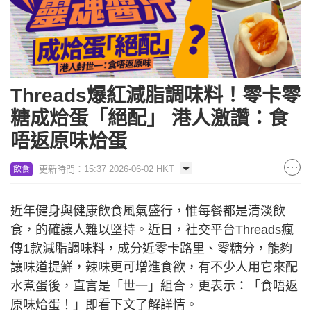
Threads爆紅減脂調味料！零卡零
糖成烚蛋「絕配」 港人激讚：食
唔返原味烚蛋
更新時間：15:37 2026-06-02 HKT
飲食
近年健身與健康飲食風氣盛行，惟每餐都是清淡飲
食，的確讓人難以堅持。近日，社交平台Threads瘋
傳1款減脂調味料，成分近零卡路里、零糖分，能夠
讓味道提鮮，辣味更可增進食欲，有不少人用它來配
水煮蛋後，直言是「世一」組合，更表示：「食唔返
原味烚蛋！」即看下文了解詳情。