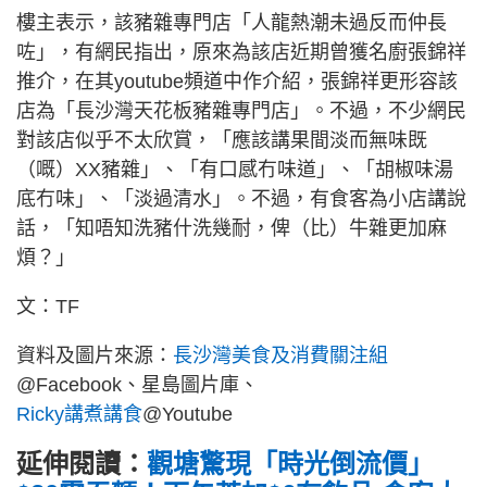
樓主表示，該豬雜專門店「人龍熱潮未過反而仲長
咗」，有網民指出，原來為該店近期曾獲名廚張錦祥
推介，在其youtube頻道中作介紹，張錦祥更形容該
店為「長沙灣天花板豬雜專門店」。不過，不少網民
對該店似乎不太欣賞，「應該講果間淡而無味既
（嘅）XX豬雜」、「有口感冇味道」、「胡椒味湯
底冇味」、「淡過清水」。不過，有食客為小店講說
話，「知唔知洗豬什洗幾耐，俾（比）牛雜更加麻
煩？」
文：TF
資料及圖片來源：
長沙灣美食及消費關注組
@Facebook、星島圖片庫、
Ricky講煮講食
@Youtube
延伸閱讀：
觀塘驚現「時光倒流價」