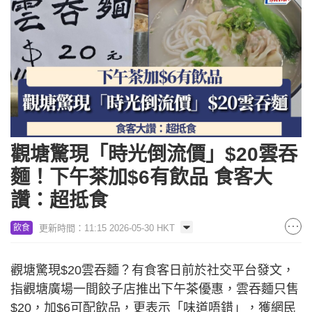
觀塘驚現「時光倒流價」$20雲吞
麵！下午茶加$6有飲品 食客大
讚：超抵食
更新時間：11:15 2026-05-30 HKT
飲食
觀塘驚現$20雲吞麵？有食客日前於社交平台發文，
指觀塘廣場一間餃子店推出下午茶優惠，雲吞麵只售
$20，加$6可配飲品，更表示「味道唔錯」，獲網民