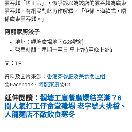
雲吞麵「唔正宗」，似乎誤以為該店的雲吞麵為廣東
雲吞麵，有網民對此再作解釋，「佢係上海款式，唔
係廣東雲吞麵。」
阿龍家廚餃子
地址：觀塘廣場地下G29號舖
營業時間：星期一至日 早上7時至晚上9時
文：TF
資料及圖片來源：
香港茶餐廳及美食關注組
@Facebook、
阿龍家廚
@IG
延伸閱讀：
觀塘工廈餐廳爆結業潮？6
間人氣打工仔食堂離場 老字號大排檔、
人龍麵店不敵飲食寒冬