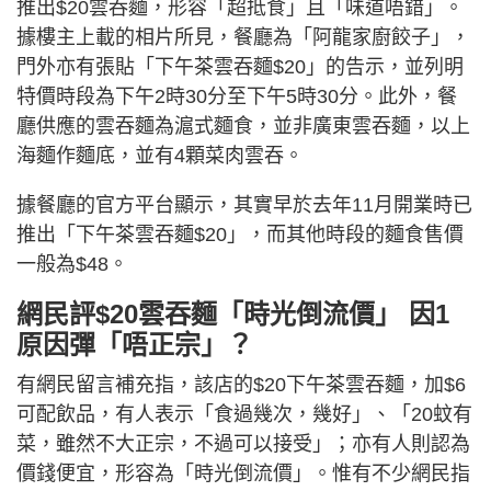
推出$20雲吞麵，形容「超抵食」且「味道唔錯」。
據樓主上載的相片所見，餐廳為「阿龍家廚餃子」，
門外亦有張貼「下午茶雲吞麵$20」的告示，並列明
特價時段為下午2時30分至下午5時30分。此外，餐
廳供應的雲吞麵為滬式麵食，並非廣東雲吞麵，以上
海麵作麵底，並有4顆菜肉雲吞。
據餐廳的官方平台顯示，其實早於去年11月開業時已
推出「下午茶雲吞麵$20」，而其他時段的麵食售價
一般為$48。
網民評$20雲吞麵「時光倒流價」 因1
原因彈「唔正宗」？
有網民留言補充指，該店的$20下午茶雲吞麵，加$6
可配飲品，有人表示「食過幾次，幾好」、「20蚊有
菜，雖然不大正宗，不過可以接受」；亦有人則認為
價錢便宜，形容為「時光倒流價」。惟有不少網民指