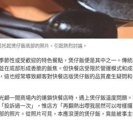
鬆托起煲仔飯底部的照片，引起熱烈討論。
季節性或受歡迎的特色餐點，煲仔飯便是其中之一。傳統
並在底部形成香脆的飯焦。但快餐店受限於營運模式和成
，這也經常導致顧客對快餐店版煲仔飯的品質產生疑問和
光顧一間商場內的連鎖快餐店時，遇上煲仔飯溫度問題。
「投訴過一次」，惟店方「再翻熱出嚟我居然可以咁樣攞
部的照片。從照片可見，本應滾燙的煲仔飯，竟能被事主