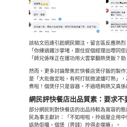
該帖文迅速引起網民關注，留言區反應熱烈
「你練過鐵沙掌啫，跟住捉個經理出嚟同佢
「師兄係咪正在運功用火雲掌翻熱煲飯？勁
然而，更多討論聚焦於快餐店煲仔飯的製作
是「大批做定啦，有柯打就微波爐叮熟」，
煮啦！個煲仔只是容器。不過唔夠熱又真係
網民評快餐店出品質素：要求不
部分網民則對快餐店的出品持較為寬容的態
民為事主獻計：「不如咁啦，拎返屋企用中
返熱佢囉，個煲（畀錢）拎得走㗎嘛」。