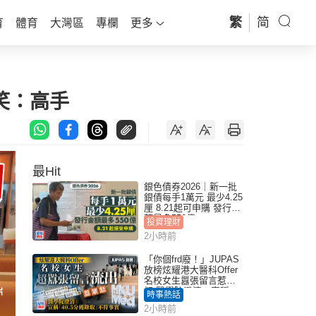
繁
简
育
體育
大灣區
專欄
更多
笑：高手
最Hit
銀色債券2026｜新一批
銀債每手1萬元 最少4.25
厘 8.21起可申購 發行金
額最多550億
投資理財
2小時前
「你個frd廢！」JUPAS
放榜炫耀港大醫科Offer
名校女生囂張留言惹眾
怒 醫學院澄清：宣稱
時事熱話
「40.5分獲錄取」不符事
2小時前
實｜Juicy叮