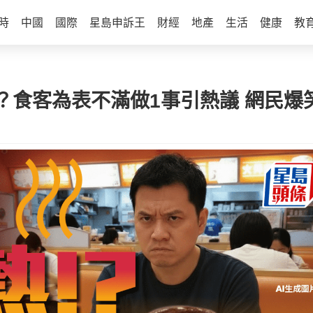
時
中國
國際
星島申訴王
財經
地產
生活
健康
教
？食客為表不滿做1事引熱議 網民爆