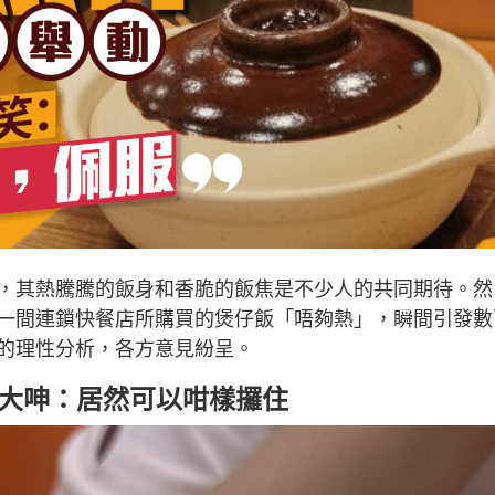
，其熱騰騰的飯身和香脆的飯焦是不少人的共同期待。然
一間連鎖快餐店所購買的煲仔飯「唔夠熱」，瞬間引發數
的理性分析，各方意見紛呈。
民大呻：居然可以咁樣攞住