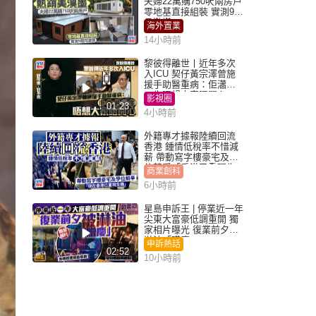
夫婦22萬購750呎兩房戶
零地基直接組裝 實測9個
月激讚
海外置業
14小時前
黎彼得離世丨近年多次
入ICU 契仔黃宗澤曾施
援手助醫重病：佢瀟灑
一生唔想大家唔開心
影視圈
01:23
4小時前
外籍專才據報陸續回流
香港 鍾情低稅率不惜減
薪 帶動寫字樓豪宅及學
位競爭「香港已重現生
商業創科
機」
6小時前
星島申訴王 | 停業近一年
尖東大富豪低調重開 獨
家相片曝光 復業前夕被
淋油「贈慶」
申訴熱話
02:52
10小時前