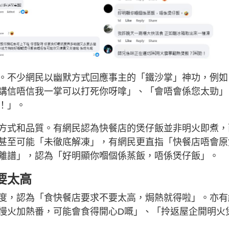
。不少網民以幽默方式回應事主的「鐵沙掌」神功，例如
講信唔信我一掌可以打死你呀嗱」、「會唔會係您太勁」
！」。
方式和品質。有網民認為快餐店的煲仔飯並非明火即煮，
甚至可能「未徹底解凍」，有網民更直指「快餐店唔會原
離譜」，認為「好明顯你嗰個係蒸飯，唔係煲仔飯」。
要太高
度，認為「食快餐店要求不要太高，焗熱就得啦」。亦有
慢火加熱番，可能會食得開心D嘅」、「拎返屋企開明火