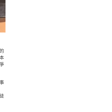
的
本
爭
事
徒