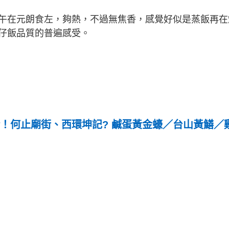
午在元朗食左，夠熱，不過無焦香，感覺好似是蒸飯再在
仔飯品質的普遍感受。
推介！何止廟街、西環坤記? 鹹蛋黃金蠔／台山黃鱔／