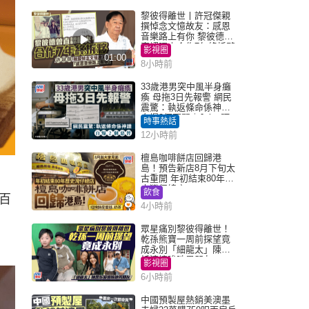
黎彼得離世丨許冠傑親
撰悼念文憶故友：感恩
音樂路上有你 黎彼德曾
直認唔夾合作7年終拆夥
影視圈
01:00
8小時前
33歲港男突中風半身癱
瘓 母拖3日先報警 網民
震驚：執返條命係神蹟
自爆2個惡習｜Juicy叮
時事熱話
12小時前
檀島咖啡餅店回歸港
島！預告新店8月下旬太
古重開 年初結束80年歷
史灣仔總店
飲食
百
4小時前
眾星痛別黎彼得離世！
乾孫熊寶一周前探望竟
成永別「細龍太」陳思
圻淚憶唉吔男朋友
影視圈
6小時前
中國預製屋熱銷美澳墨