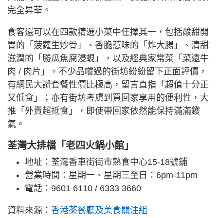
完全昇華。
食客還可以在四款精選小菜中任擇其一，包括酸甜開
胃的「菠蘿生炒骨」、香脆惹味的「炸大腸」、清甜
滋潤的「勝瓜魚腐浸蜆」，以及經典家常菜「菜遠牛
肉 / 肉片」。不少品嚐過的街坊紛紛留下正面評價，
有網民大讚套餐性價比極高，留言直指「超值十分正
又低食」；亦有街坊考慮到買回家享用的便利性，大
推「外賣超抵食」，即使帶回家依然能保持滿滿鑊
氣。
荃灣大排檔「老四火鍋小館」
地址：荃灣香車街街市熟食中心15-18號鋪
營業時間：星期一、星期三至日：6pm-11pm
電話：9601 6110 / 6333 3660
資料來源：
香港茶餐廳及美食關注組