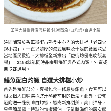
荃灣大排檔特價海鮮餐 $198蒸魚+白灼蝦+自選小菜
這間隱藏於香車街街市熟食中心內的大排檔「老四火
鍋小館」，一直以濃厚的港式風味及十足的鑊氣深受
當地區民歡迎。大排檔全新推出「益街坊優惠晚飯套
餐」，$198就能同時品嚐到海鮮與各式肉類，外賣或
自取都適用。
鯧魚配白灼蝦 自選大排檔小炒
首先是海鮮部分，套餐包含一條原隻鯧魚，食客可以
根據個人口味選擇豉汁蒸或煎封的做法。此外，套餐
還附送一碟例牌白灼蝦，蝦肉新鮮甜美，爽口彈牙，
只需簡單蘸上特製的辣椒醬油，便能將海鮮的層次感