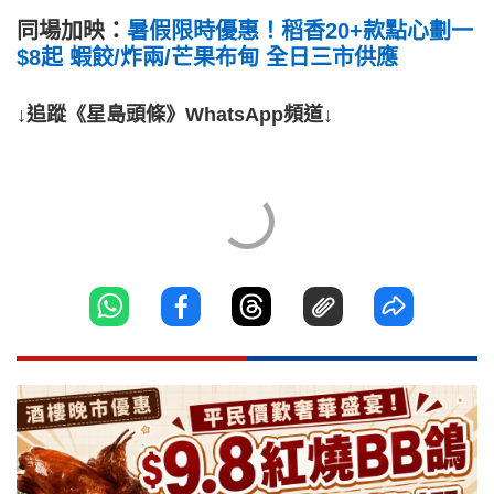
同場加映：
暑假限時優惠！稻香20+款點心劃一
$8起 蝦餃/炸兩/芒果布甸 全日三市供應
↓追蹤《星島頭條》WhatsApp頻道↓