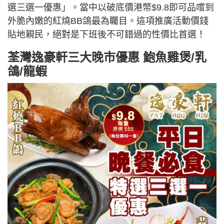
選三選一優惠」。當中以破底價港幣$9.8即可品嚐到
外脆內嫩的紅燒BB鴿最為矚目。這項推廣活動價錢
貼地親民，絕對是下班後不可錯過的性價比首選！
荃灣逸豪軒三大晚市優惠 鮑魚雞煲/乳
鴿/龍蝦