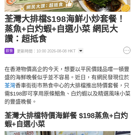
荃灣大排檔$198海鮮小炒套餐！
蒸魚+白灼蝦+自選小菜 網民大
讚：超抵食
更新時間：10:00 2026-08-08 HKT
飲食
在香港物價高企的今天，想要以平民價錢品嚐一頓豐
盛的海鮮晚餐似乎並不容易。近日，有網民發現位於
荃灣
香車街街市熟食中心的大排檔推出特價套餐，只
需$198即可享用原條鯧魚、白灼蝦以及精選風味小菜
的豐盛晚餐。
荃灣大排檔特價海鮮餐 $198蒸魚+白灼
蝦+自選小菜