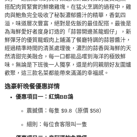
搭配肉質緊實的鮮嫩雞塊。在猛火烹調的過程中，雞
肉與鮑魚完全吸收了秘製濃郁醬汁的精華，香氣四
溢，味道層次豐富，絕對是佐飯的最佳配搭。最後是
為海鮮愛好者度身訂造的「蒜蓉開邊蒸龍蝦仔」，新
鮮彈牙的優質龍蝦肉上鋪滿了餐廳特調的蒜蓉醬汁，
經過精準時間的清蒸處理後，濃烈的蒜香與海鮮的天
然清甜完美融合，每一口都能品嚐到海洋的極致鮮
味。無論是下班後一人獨享，還是約同親朋好友圍爐
歡聚，這三款名菜都能帶來滿滿的幸福感。
逸豪軒晚餐優惠詳情
優惠項目一：紅燒BB鴿
震撼價：每隻 $9.8（原價 $58）
細則：每位食客限叫一隻