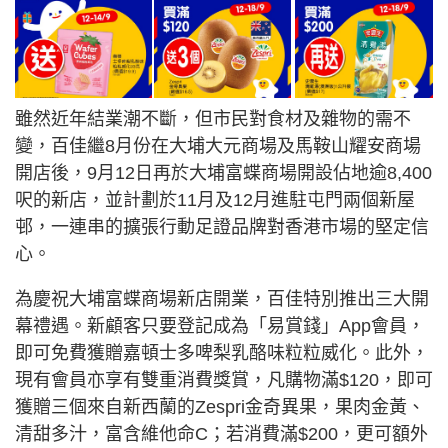
雖然近年結業潮不斷，但市民對食材及雜物的需不
變，百佳繼8月份在大埔大元商場及馬鞍山耀安商場
開店後，9月12日再於大埔富蝶商場開設佔地逾8,400
呎的新店，並計劃於11月及12月進駐屯門兩個新屋
邨，一連串的擴張行動足證品牌對香港市場的堅定信
心。
為慶祝大埔富蝶商場新店開業，百佳特別推出三大開
幕禮遇。新顧客只要登記成為「易賞錢」App會員，
即可免費獲贈嘉頓士多啤梨乳酪味粒粒威化。此外，
現有會員亦享有雙重消費獎賞，凡購物滿$120，即可
獲贈三個來自新西蘭的Zespri金奇異果，果肉金黃、
清甜多汁，富含維他命C；若消費滿$200，更可額外