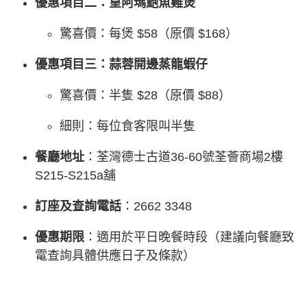
優惠項目二：皇阿瑪鮑魚雞煲
驚喜價：每煲 $58（原價 $168）
優惠項目三：蒜蓉開邊蒸龍蝦仔
驚喜價：半隻 $28（原價 $88）
細則：每位食客限叫半隻
餐廳地址
：荃灣德士古道36-60號荃薈商場2樓
S215-S215a舖
訂座及查詢電話
：2662 3348
優惠期限
：適用於平日晚餐時段（建議向餐廳致
電查詢具體供應日子及條款）