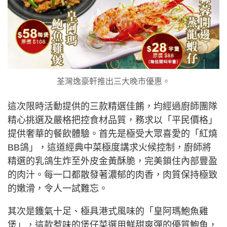
荃灣逸豪軒推出三大晚市優惠。
這次限時活動提供的三款精選佳餚，均經過廚師團隊
精心挑選及嚴格把控食材品質，務求以「平民價格」
提供奢華的餐飲體驗。首先是極受大眾喜愛的「紅燒
BB鴿」，這道經典中菜極度講求火候控制，廚師將
精選的乳鴿生炸至外皮金黃酥脆，完美鎖住內部豐盈
的肉汁。每一口都散發著濃郁的肉香，肉質保持極致
的嫩滑，令人一試難忘。
其次是鑊氣十足、極具港式風味的「皇阿瑪鮑魚雞
煲」，這款惹味的煲仔菜選用鮮甜爽彈的優質鮑魚，