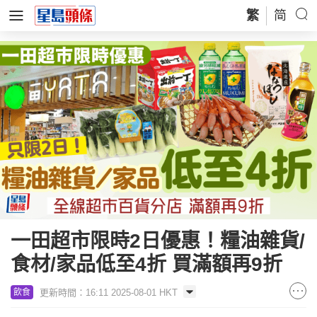
繁
简
一田超市限時2日優惠！糧油雜貨/
食材/家品低至4折 買滿額再9折
更新時間：16:11 2025-08-01 HKT
飲食