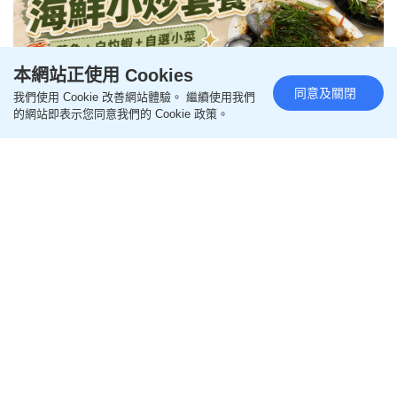
本網站正使用 Cookies
同意及關閉
我們使用 Cookie 改善網站體驗。 繼續使用我們
荃灣大排檔$198海鮮小炒套餐！
的網站即表示您同意我們的 Cookie 政策。
蒸魚+白灼蝦+自選小菜 網民大
讚：超抵食
更新時間：10:00 2026-08-08 HKT
飲食
在香港物價高企的今天，想要以平民價錢品嚐一頓豐
盛的海鮮晚餐似乎並不容易。近日，有網民發現位於
荃灣
香車街街市熟食中心的大排檔推出特價套餐，只
需$198即可享用原條鯧魚、白灼蝦以及精選風味小菜
的豐盛晚餐。
荃灣大排檔特價海鮮餐 $198蒸魚+白灼