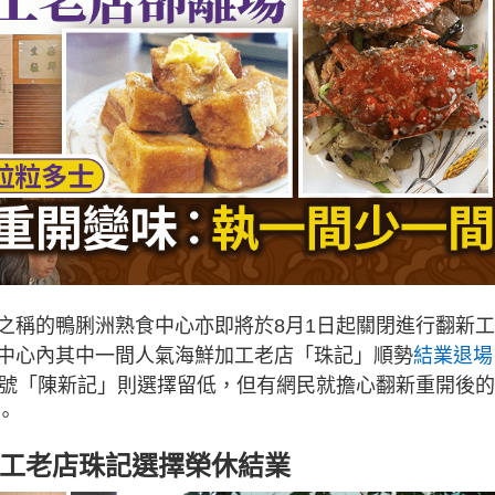
之稱的鴨脷洲熟食中心亦即將於8月1日起關閉進行翻新工
中心內其中一間人氣海鮮加工老店「珠記」順勢
結業退場
字號「陳新記」則選擇留低，但有網民就擔心翻新重開後
。
加工老店珠記選擇榮休結業