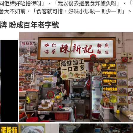
同佢講好唔捨得呀」、「我以後去邊度食炸鮑魚呀」、「
會大不如前，「食客就可惜，好味小炒執一間少一間」。
招牌 盼成百年老字號