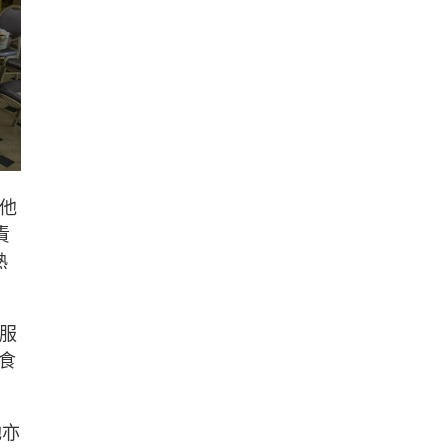
，他
責
熟
入服
食
她亦