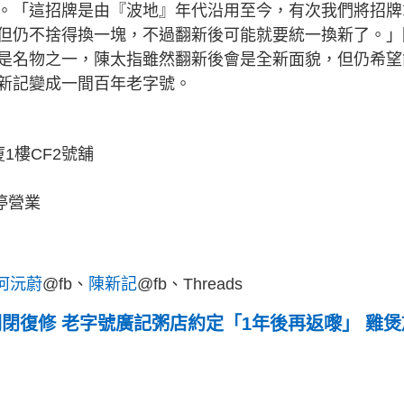
。「這招牌是由『波地』年代沿用至今，有次我們將招牌
但仍不捨得換一塊，不過翻新後可能就要統一換新了。」
是名物之一，陳太指雖然翻新後會是全新面貌，但仍希望
新記變成一間百年老字號。
1樓CF2號舖
暫停營業
何沅蔚
@fb、
陳新記
@fb、Threads
關閉復修 老字號廣記粥店約定「1年後再返嚟」 雞煲