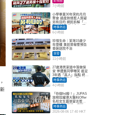
影視圈
7小時前
小學畢業30年突約月月
聚會 過度熱情惹人質疑
另有目的 網民拆解「扮
熟」4大動機｜Juicy叮
時事熱話
6小時前
珍惜生命｜荃灣15歲少
年墮樓 事前曾報警預告
昏迷送院不治
突發
11小時前
27歲港男家道中落做保
安 慘遭舊同學嘲笑 捱足
3年遇「高人」指點 終辭
職宣告「轉做一事」｜
時事熱話
，
Juicy叮
4小時前
的新
「你個frd廢！」JUPAS
放榜炫耀港大醫科Offer
名校女生囂張留言惹眾
怒 醫學院澄清：宣稱
時事熱話
「40.5分獲錄取」不符事
2026-08-06 17:40 HKT
實｜Juicy叮