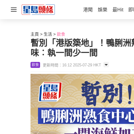
港聞
娛樂
最Hit
即
主頁
生活
飲食
暫別「港版築地」！鴨脷洲熟
味︰執一間少一間
更新時間：16:12 2025-07-29 HKT
飲食