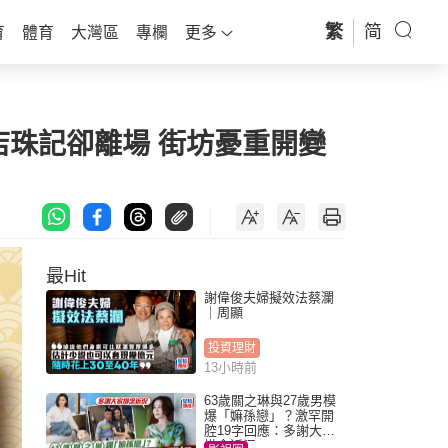
繁
简
育
體育
大灣區
專欄
更多
店珠記卻離場 街坊憂重開變
最Hit
謝偉俊夫婦擬效法蔡瀾
｜周顯
投資理財
13小時前
63歲關之琳與27歲男模
爆「嫲孫戀」？激罕開
腔19字回應：多謝大家
掛念近況