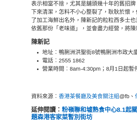
表示相當不捨，尤其是舖頭幾十年的舊招牌
下來清潔，怎料不小心整裂了，耿耿於懷，
了加工海鮮出名外，陳新記的粒粒西多士也
依舊那份「老味道」，並會盡力經營，將陳
陳新記
地址︰鴨脷洲洪聖街8號鴨脷洲市政大廈
電話︰2555 1862
營業時間︰8am-4:30pm；8月1日起
資料來源︰
香港茶餐廳及美食關注組
@fb、
延伸閱讀︰
粉嶺聯和墟熟食中心8.1起
題森港客家菜暫別街坊