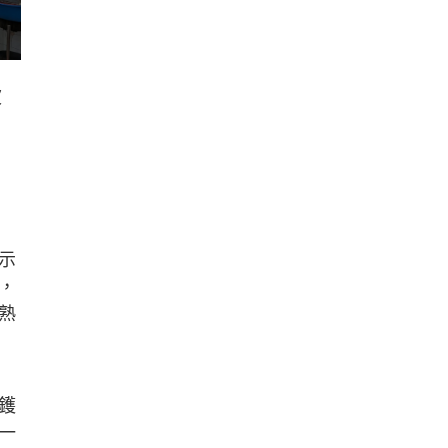
波
示
，
熟
鑊
一