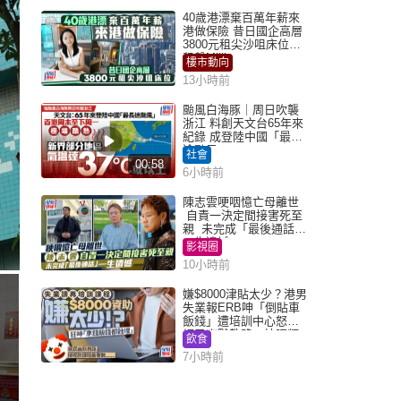
40歲港漂棄百萬年薪來
港做保險 昔日國企高層
3800元租尖沙咀床位｜
租盤Million
樓市動向
13小時前
颱風白海豚｜周日吹襲
浙江 料創天文台65年來
紀錄 成登陸中國「最長
途颱風」
社會
00:58
6小時前
陳志雲哽咽憶亡母離世
自責一決定間接害死至
親 未完成「最後通話」
一生遺憾
影視圈
10小時前
嫌$8000津貼太少？港男
失業報ERB呻「倒貼車
飯錢」遭培訓中心怒轟
網民幽默教路：揀呢類
飲食
課程唔會蝕...
7小時前