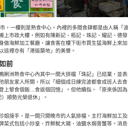
為街市，一樓則是熟食中心。內裡的多間食肆都是由人稱「
搬上市政大樓，例如有陳新記、栢記、珠記、耀記、德發
身做海鮮加工餐廳，讓食客在樓下街市買生猛海鮮上來加
以這裡亦有「港版築地」的美譽。
如前
鴨脷洲熟食中心內其中一間大排檔「珠記」已結業，並表
他朋友家人所開，所以「細個成日練完波都會成班人去食
登上黎食個飯…食返個回憶」。但他續指，「原來係因為
記）順勢光榮退休」。
珍姐接手，是一間只開晚市的人氣排檔，主打海鮮加工及
牌菜式包括小炒皇、炸鮮魷大腸、油鹽水焗膏蟹等。消息