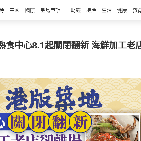
時
中國
國際
星島申訴王
財經
地產
生活
健康
教
食中心8.1起關閉翻新 海鮮加工老