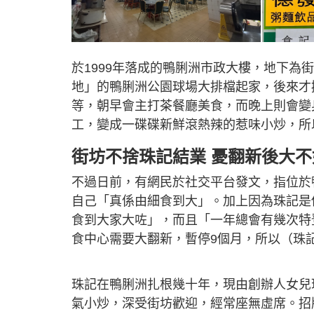
於1999年落成的鴨脷洲市政大樓，地下
地」的鴨脷洲公園球場大排檔起家，後來才
等，朝早會主打茶餐廳美食，而晚上則會變
工，變成一碟碟新鮮滾熱辣的惹味小炒，所
街坊不捨珠記結業 憂翻新後大不
不過日前，有網民於社交平台發文，指位於
自己「真係由細食到大」。加上因為珠記是
食到大家大咗」，而且「一年總會有幾次特
食中心需要大翻新，暫停9個月，所以（珠
珠記在鴨脷洲扎根幾十年，現由創辦人女兒
氣小炒，深受街坊歡迎，經常座無虛席。招