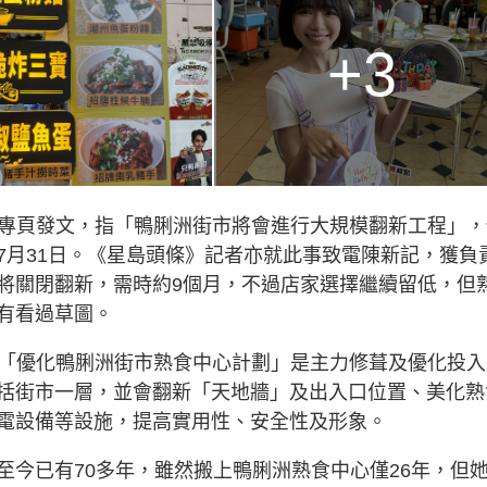
+3
ook專頁發文，指「鴨脷洲街市將會進行大規模翻新工程」
7月31日。《星島頭條》記者亦就此事致電陳新記，獲負
將關閉翻新，需時約9個月，不過店家選擇繼續留低，但
有看過草圖。
頁指，「優化鴨脷洲街市熟食中心計劃」是主力修葺及優化投
括街市一層，並會翻新「天地牆」及出入口位置、美化熟
電設備等設施，提高實用性、安全性及形象。
至今已有70多年，雖然搬上鴨脷洲熟食中心僅26年，但