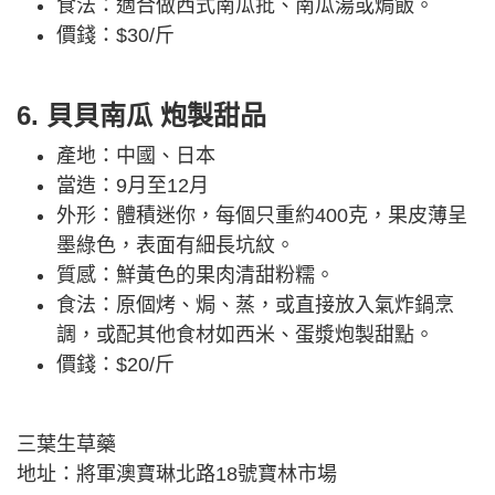
食法：適合做西式南瓜批、南瓜湯或焗飯。
價錢：$30/斤
6. 貝貝南瓜 炮製甜品
產地：中國、日本
當造：9月至12月
外形：體積迷你，每個只重約400克，果皮薄呈
墨綠色，表面有細長坑紋。
質感：鮮黃色的果肉清甜粉糯。
食法：原個烤、焗、蒸，或直接放入氣炸鍋烹
調，或配其他食材如西米、蛋漿炮製甜點。
價錢：$20/斤
三葉生草藥
地址：將軍澳寶琳北路18號寶林市場