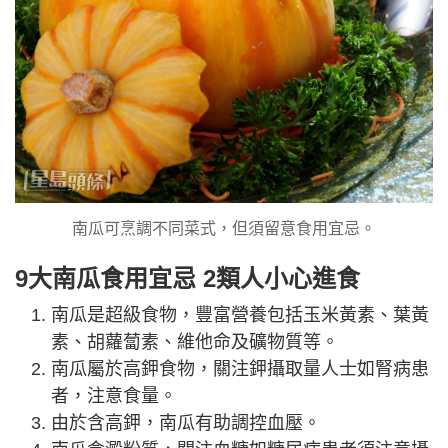
南瓜可烹調不同菜式，但須留意食用宜忌。
9大南瓜食用宜忌 2類人小心進食
南瓜是超級食物，豐富營養包括玉米黃素、葉黃
素、胡蘿蔔素、維他命及礦物質等。
南瓜屬於高鉀食物，關注鉀攝取量人士如腎病患
者，注意食量。
由於含高鉀，南瓜有助調控血壓。