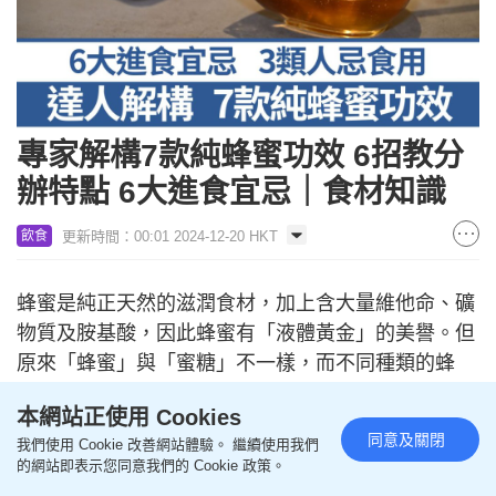
專家解構7款純蜂蜜功效 6招教分
辦特點 6大進食宜忌｜食材知識
更新時間：00:01 2024-12-20 HKT
飲食
蜂蜜是純正天然的滋潤食材，加上含大量維他命、礦
物質及胺基酸，因此蜂蜜有「液體黃金」的美譽。但
原來「蜂蜜」與「蜜糖」不一樣，而不同種類的蜂
蜜，味道、色澤、功效及食用方法也各異。今日由蜜
本網站正使用 Cookies
糖專家Bowie介紹多種蜂蜜的特點及功效，並分享揀
同意及關閉
我們使用 Cookie 改善網站體驗。 繼續使用我們
選秘訣及進食宜忌，讓大家視乎個人口味及體質吃得
的網站即表示您同意我們的 Cookie 政策。
滋味又健康。