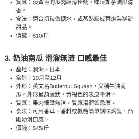
質感：淡黃色的瓜肉綿滑粉糯，味道如芋頭般清
香。
食法：適合切粒做糖水，或蒸熟壓成蓉炮製糕餅
甜品。
價錢：$10/斤
3. 奶油南瓜 滑溜無渣 口感最佳
產地：澳洲、日本
當造：10月至12月
外形：英文名Butternut Squash，又稱牛油南
瓜。外形呈葫蘆狀，黃褐色的表皮平滑。
質感：果肉細緻無渣，質感滑溜如忌廉。
食法：可用香草、香料或楓糖簡單調味焗製，凸
顯幼滑口感。
價錢：$45/斤