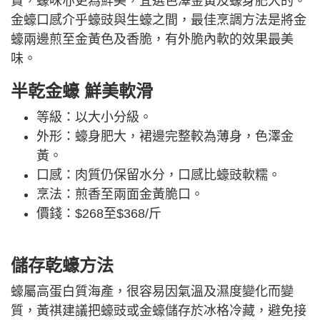
貴，蠔味亦更為鮮美，宜選色澤金黃及蠔身肥大的。
金蠔口感介乎蠔豉與生蠔之間，最佳烹調方法是將金
蠔兩邊煎至金黃色及香脆，有外脆內軟的效果最美
味。
半乾金蠔 鮮美軟滑
等級：以大小分級。
外形：蠔身肥大，裙邊完整較為薄身，色澤金
黃。
口感：肉質仍保留水分，口感比蠔豉軟糯。
烹法：煎香至兩面金黃脆口。
價錢：$268至$368/斤
儲存乾蠔方法
蠔屬高蛋白質海產，很容易因氣溫及濕度變化而變
質，黃祺建議把蠔豉或金蠔儲存於冰格冷藏，避免接