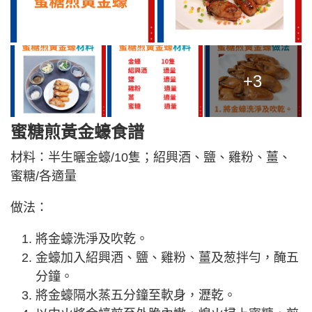
+3
蜜糖煎黃金蠔食譜
材料：半生曬金蠔/10隻；紹興酒、鹽、雞粉、薑、
蜜糖/各適量
做法：
將金蠔洗淨及吹乾。
金蠔加入紹興酒、鹽、雞粉、薑及葱拌勻，醃五
分鐘。
將金蠔隔水蒸五分鐘至軟身，瀝乾。