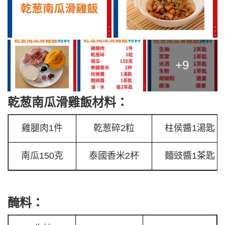
+9
乾葱南瓜滑雞飯材料：
雞腿肉1件
乾葱碎2粒
柱侯醬1湯匙
南瓜150克
泰國香米2杯
麵豉醬1茶匙
醃料：