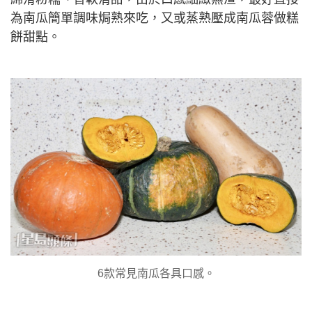
為南瓜簡單調味焗熟來吃，又或蒸熟壓成南瓜蓉做糕
餅甜點。
6款常見南瓜各具口感。