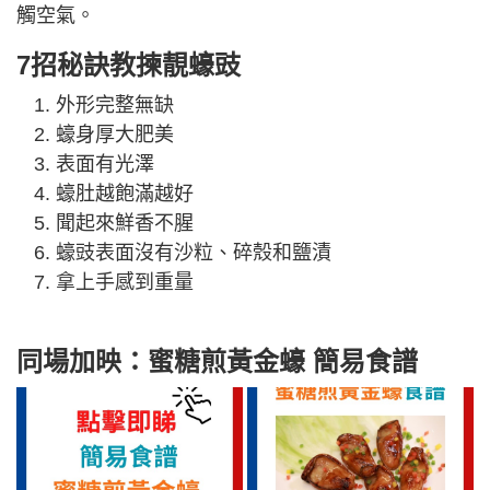
觸空氣。
7招秘訣教揀靚蠔豉
外形完整無缺
蠔身厚大肥美
表面有光澤
蠔肚越飽滿越好
聞起來鮮香不腥
蠔豉表面沒有沙粒、碎殼和鹽漬
拿上手感到重量
同場加映：蜜糖煎黃金蠔 簡易食譜