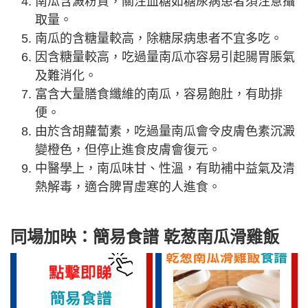
南瓜含澱粉質，關注血糖如糖尿病患者須注意攝
取量。
南瓜的含糖量較高，除糖尿病患者不宜多吃。
因含糖量較高，吃過量南瓜亦容易引起腸胃脹氣
及難消化。
富含大量膳食纖維的南瓜，容易飽肚，有助排
便。
由於含胡蘿蔔素，吃過量南瓜會令皮膚色素沉澱
變橙色，但停止進食皮膚會復元。
中醫學上，南瓜味甘、性溫，有助補中益氣及清
熱解毒，適合脾胃虛寒的人進食。
同場加映：簡易食譜 乾葱南瓜滑雞飯