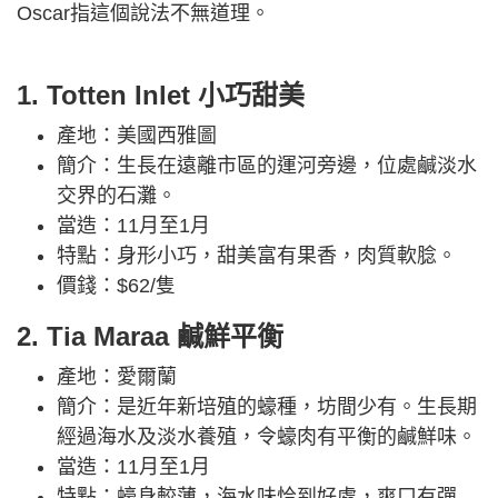
Oscar指這個說法不無道理。
1. Totten Inlet 小巧甜美
產地：美國西雅圖
簡介：生長在遠離市區的運河旁邊，位處鹹淡水
交界的石灘。
當造：11月至1月
特點：身形小巧，甜美富有果香，肉質軟腍。
價錢：$62/隻
2. Tia Maraa 鹹鮮平衡
產地：愛爾蘭
簡介：是近年新培殖的蠔種，坊間少有。生長期
經過海水及淡水養殖，令蠔肉有平衡的鹹鮮味。
當造：11月至1月
特點：蠔身較薄，海水味恰到好處，爽口有彈