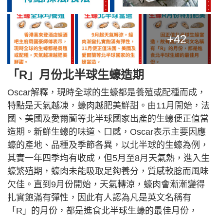
+42
「R」月份北半球生蠔造期
Oscar解釋，現時全球的生蠔都是養殖或配種而成，
特點是天氣越凍，蠔肉越肥美鮮甜。由11月開始，法
國、美國及愛爾蘭等北半球國家出產的生蠔便正值當
造期。新鮮生蠔的味道、口感，Oscar表示主要因應
蠔的產地、品種及季節各異，以北半球的生蠔為例，
其實一年四季均有收成，但5月至8月天氣熱，進入生
蠔繁殖期，蠔肉未能吸取足夠養分，質感軟腍而風味
欠佳。直到9月份開始，天氣轉涼，蠔肉會漸漸變得
扎實飽滿有彈性，因此有人認為凡是英文名稱有
「R」的月份，都是進食北半球生蠔的最佳月份，