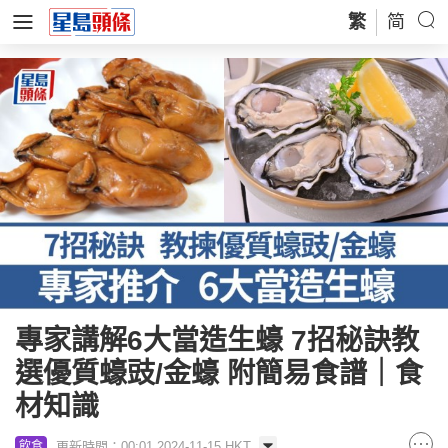
繁
简
專家講解6大當造生蠔 7招秘訣教
選優質蠔豉/金蠔 附簡易食譜｜食
材知識
更新時間：00:01 2024-11-15 HKT
飲食