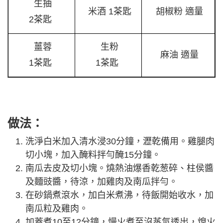
生抽
米酒 1茶匙
胡椒粉 適量
2茶匙
薑蓉
生粉
麻油 適量
1茶匙
1茶匙
做法：
洗淨白米加入清水浸30分鐘，瀝乾備用。雞腿肉
切小塊，加入醃料拌勻醃15分鐘。
南瓜去皮及切小塊。燒熱油爆香乾葱碎、柱侯醬
及麵豉醬，待涼，加雞肉及南瓜拌勻。
在砂鍋煮滾水，加白米煮沸，待飯開始收水，加
南瓜粒及雞肉。
加蓋煮10至12分鐘，慢火煮至沒蒸氣透出，熄火