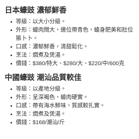
日本蠔豉 濃郁鮮香
等級：以大小分級。
外形：蠔肉闊大，邊位帶青色，蠔身肥美和肚位
脹卜卜。
口感：濃郁鮮香，清甜鬆化。
烹法：燜煮及煲湯。
價錢：$380/特大、$280/大、$220/中/600克
中國蠔豉 潮汕品質較佳
等級：以產地分級。
外形：呈深褐色，蠔肉硬實。
口感：帶有海水鮮味，質感較扎實。
烹法：燜煮及煲湯。
價錢：$168/潮汕/斤