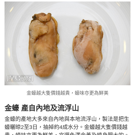
金蠔越大隻價錢越貴，蠔味亦更為鮮美
金蠔 產自內地及流浮山
金蠔的產地大多來自內地與本地流浮山，製法是把生
蠔曬晾2至3日，抽掉約4成水分。金蠔越大隻價錢越