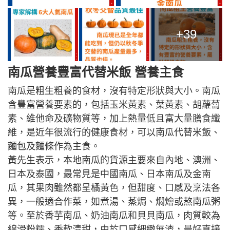
+39
南瓜營養豐富代替米飯 營養主食
南瓜是粗生粗養的食材，沒有特定形狀與大小。南瓜
含豐富營養要素的，包括玉米黃素、葉黃素、胡蘿蔔
素、維他命及礦物質等，加上熱量低且富大量膳食纖
維，是近年很流行的健康食材，可以南瓜代替米飯、
麵包及麵條作為主食。
黃先生表示，本地南瓜的貨源主要來自內地、澳洲、
日本及泰國，最常見是中國南瓜、日本南瓜及金南
瓜，其果肉雖然都呈橘黃色，但甜度、口感及烹法各
異，一般適合作菜，如煮湯、蒸焗、燜燴或熬南瓜粥
等。至於香芋南瓜、奶油南瓜和貝貝南瓜，肉質較為
綿滑粉糯、香軟清甜，由於口感細緻無渣，最好直接