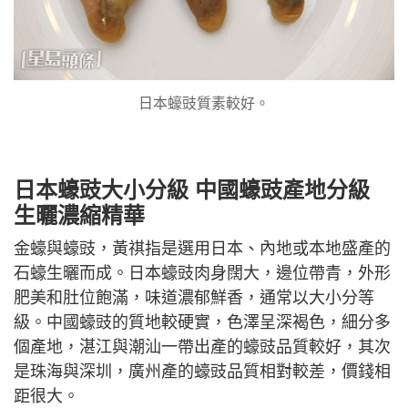
日本蠔豉質素較好。
日本蠔豉大小分級 中國蠔豉產地分級
生曬濃縮精華
金蠔與蠔豉，黃祺指是選用日本、內地或本地盛產的
石蠔生曬而成。日本蠔豉肉身闊大，邊位帶青，外形
肥美和肚位飽滿，味道濃郁鮮香，通常以大小分等
級。中國蠔豉的質地較硬實，色澤呈深褐色，細分多
個產地，湛江與潮汕一帶出產的蠔豉品質較好，其次
是珠海與深圳，廣州產的蠔豉品質相對較差，價錢相
距很大。