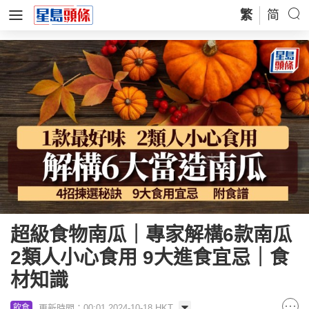
繁
简
超級食物南瓜｜專家解構6款南瓜
2類人小心食用 9大進食宜忌｜食
材知識
更新時間：00:01 2024-10-18 HKT
飲食