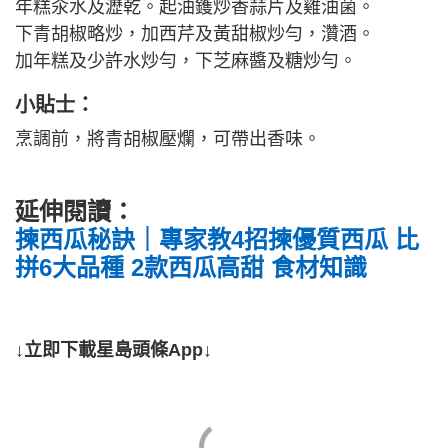
年糕汆水及瀝乾。起油鑊炒香蒜片及雞油菌。
下青胡椒略炒，加西芹及黃甜椒炒勻，灒酒。
加年糕及少許水炒勻，下芝麻醬及糖炒勻。
小貼士：
烹調前，將青胡椒壓爛，可帶出香味。
延伸閱讀：
揀西瓜秘訣｜專家教4招揀優質西瓜 比
拼6大品種 2款西瓜高甜 食材知識
↓立即下載星島頭條App↓