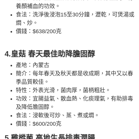
養顏補血的功效。
食法：洗淨後浸泡15至30分鐘，瀝乾，可煲湯或
燜、炒。
價錢：$638/200克
4.皇菇 春天最佳助降膽固醇
產地：內蒙古
簡介：每年春天及秋天都是收成期，其中又以春
季品質較佳。
特性：外表光滑，菌肉厚，菌柄粗壯。
功效：宜腸益氣、散血熱、化痰理氣，有助排毒
及降低膽固醇。
食法：浸軟後可炒、蒸、煮或燜。
價錢：$600/200克
5.雞樅菌 高地生長排毒潤腸