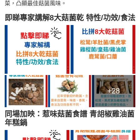
菜，凸顯最佳菇菌風味。
即睇專家講解8大菇菌乾 特性/功效/食法
+28
同場加映：惹味菇菌食譜 青胡椒雞油菌
年糕鍋