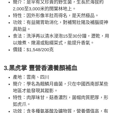
簡介：是罕有又珍貴的野生菌，生長於海拔約
2,000至3,000米的闊葉林地上。
特性：因外形像羊肚而得名，是天然極品。
功效：有益腸胃助消化，對補腎壯陽及補腦提神
具助益。
食法：洗淨再以清水浸泡15至30分鐘，瀝乾，用
以燴煮、燉湯或點綴菜式，能提升香氣。
價錢：$1,548/200克
3.黑虎掌 豐營香濃養顏補血
產地：雲南、四川
簡介：學名為翹鱗月齒菌，只在中國西南部某些
地區才能發現其蹤影。
特性：肉厚味甘，菇香濃烈，菌帽肉質肥厚，形
如虎爪。
功效：含多種氨基酸及礦物質，營養價值高，有