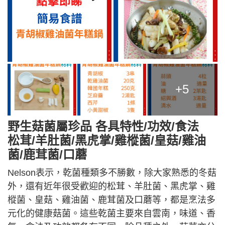
+5
野生菇菌屬珍品 各具特性/功效/食法
松茸/羊肚菌/黑虎掌/雞樅菌/皇菇/雞油
菌/鹿茸菌/口蘑
Nelson表示，乾菌種類多不勝數，除大家熟悉的冬菇
外，還有近年很受歡迎的松茸、羊肚菌、黑虎掌、雞
樅菌、皇菇、雞油菌、鹿茸菌及口蘑等，都是烹法多
元化的健康菇菌。這些乾菌主要來自雲南，味道、香