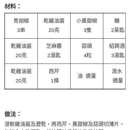
材料：
青胡椒
乾雞油菌
小黃甜椒
糖
3串
20克
3隻
2茶匙
乾雞油菌
芝麻醬
蒜頭
紹興酒
20克
2湯匙
4粒
3湯匙
乾雞油菌
西芹
清水
油 適量
20克
1條
適量
做法：
浸軟雞油菌及瀝乾，將西芹、黃甜椒及蒜頭切薄片。