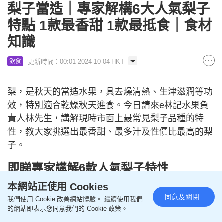
梨子當造｜專家解構6大人氣梨子
特點 1款最香甜 1款最抵食｜食材
知識
更新時間：00:01 2024-10-04 HKT
飲食
梨，是秋天的當造水果，具去燥清熱、生津滋潤等功
效，特別適合乾燥秋天進食。今日請來e林記水果負
責人林先生，講解現時市面上最常見梨子品種的特
性，教大家挑選出最香甜、最多汁及性價比最高的梨
子。
即睇專家講解6款人氣梨子特性
新甘泉/20世紀水晶梨/南水梨/瑭玥梨/秋
本網站正使用 Cookies
月梨/鴨梨
同意及關閉
我們使用 Cookie 改善網站體驗。 繼續使用我們
的網站即表示您同意我們的 Cookie 政策。