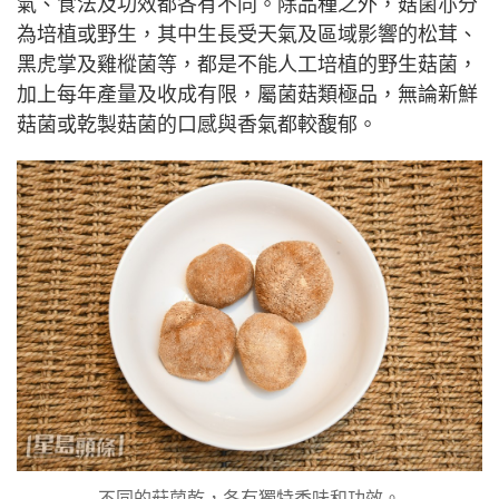
氣、食法及功效都各有不同。除品種之外，菇菌亦分
為培植或野生，其中生長受天氣及區域影響的松茸、
黑虎掌及雞樅菌等，都是不能人工培植的野生菇菌，
加上每年產量及收成有限，屬菌菇類極品，無論新鮮
菇菌或乾製菇菌的口感與香氣都較馥郁。
不同的菇菌乾，各有獨特香味和功效。