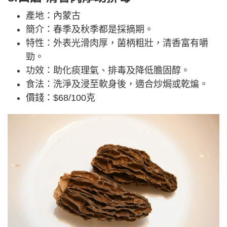
產地：內蒙古
簡介：春季及秋季都是採摘期。
特性：外表光滑肉厚，菌柄粗壯，清香富有嚼
勁。
功效：助化痰理氣、排毒及降低膽固醇。
食法：洗淨及浸至軟身後，適合炒焗或乾煸。
價錢：$68/100克