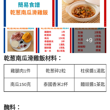
+9
乾葱南瓜滑雞飯材料：
雞腿肉1件
乾葱碎2粒
柱侯醬1湯匙
南瓜150克
泰國香米2杯
麵豉醬1茶匙
醃料：