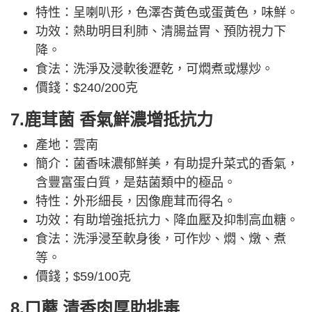
特性：呈喇叭形，色澤杏黃色或蛋黃色，味鮮。
功效：熱助明目利肺、清腸益胃、預防視力下
降。
食法：洗淨及浸軟後瀝乾，可燜煮或爆炒。
價錢：$240/200克
7.鹿茸菌 香氣鮮濃增抵抗力
產地：雲南
簡介：菌香味濃郁鮮美，有助提升菜式的香氣，
含豐富蛋白質，是菇菌類中的極品。
特性：外形細長，因像鹿茸而得名。
功效：有助增強抵抗力、降血壓及抑制高血糖。
食法：洗淨浸至軟身後，可作炒、燜、燉、煮
等。
價錢；$59/100克
8.口蘑 清香肉厚助排毒