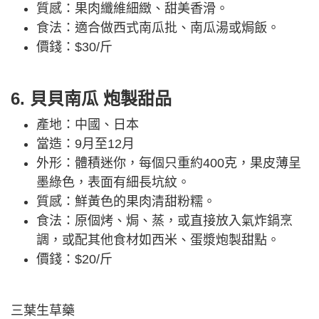
質感：果肉纖維細緻、甜美香滑。
食法：適合做西式南瓜批、南瓜湯或焗飯。
價錢：$30/斤
6. 貝貝南瓜 炮製甜品
產地：中國、日本
當造：9月至12月
外形：體積迷你，每個只重約400克，果皮薄呈
墨綠色，表面有細長坑紋。
質感：鮮黃色的果肉清甜粉糯。
食法：原個烤、焗、蒸，或直接放入氣炸鍋烹
調，或配其他食材如西米、蛋漿炮製甜點。
價錢：$20/斤
三葉生草藥