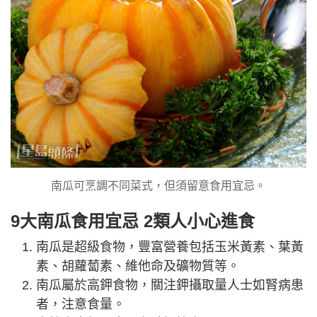
南瓜可烹調不同菜式，但須留意食用宜忌。
9大南瓜食用宜忌 2類人小心進食
南瓜是超級食物，豐富營養包括玉米黃素、葉黃
素、胡蘿蔔素、維他命及礦物質等。
南瓜屬於高鉀食物，關注鉀攝取量人士如腎病患
者，注意食量。