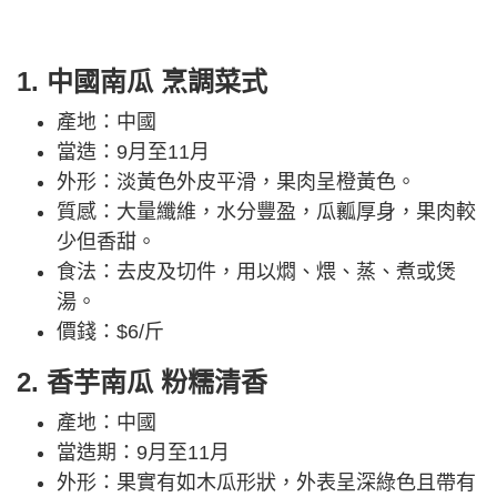
1. 中國南瓜 烹調菜式
產地：中國
當造：9月至11月
外形：淡黃色外皮平滑，果肉呈橙黃色。
質感：大量纖維，水分豐盈，瓜瓤厚身，果肉較
少但香甜。
食法：去皮及切件，用以燜、煨、蒸、煮或煲
湯。
價錢：$6/斤
2. 香芋南瓜 粉糯清香
產地：中國
當造期：9月至11月
外形：果實有如木瓜形狀，外表呈深綠色且帶有