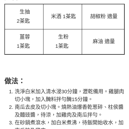
生抽
米酒 1茶匙
胡椒粉 適量
2茶匙
薑蓉
生粉
麻油 適量
1茶匙
1茶匙
做法：
洗淨白米加入清水浸30分鐘，瀝乾備用。雞腿肉
切小塊，加入醃料拌勻醃15分鐘。
南瓜去皮及切小塊。燒熱油爆香乾葱碎、柱侯醬
及麵豉醬，待涼，加雞肉及南瓜拌勻。
在砂鍋煮滾水，加白米煮沸，待飯開始收水，加