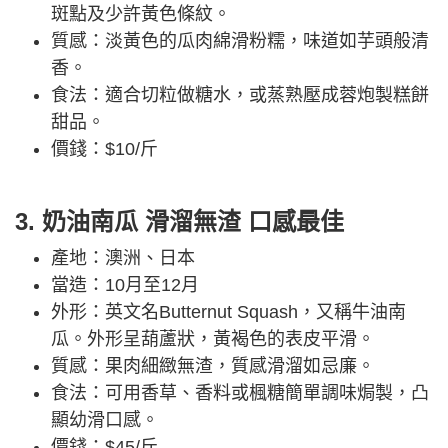
斑點及少許黃色條紋。
質感：淡黃色的瓜肉綿滑粉糯，味道如芋頭般清
香。
食法：適合切粒做糖水，或蒸熟壓成蓉炮製糕餅
甜品。
價錢：$10/斤
3. 奶油南瓜 滑溜無渣 口感最佳
產地：澳洲、日本
當造：10月至12月
外形：英文名Butternut Squash，又稱牛油南
瓜。外形呈葫蘆狀，黃褐色的表皮平滑。
質感：果肉細緻無渣，質感滑溜如忌廉。
食法：可用香草、香料或楓糖簡單調味焗製，凸
顯幼滑口感。
價錢：$45/斤