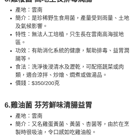
產地：雲南
簡介：是珍稀野生食用菌，產量受到雨量、土地
及氣候影響。
特性：無法人工培植，只生長在雲南高海拔地
區。
功效：有助消化系統的健康，幫助排毒、益胃潤
腸等。
食法：洗淨後浸清水及瀝乾，可配搭蔬菜或肉
類，適合涼拌、炒燴、燜煮或做湯品。
價錢：$350/200克
6.雞油菌 芬芳鮮味清腸益胃
產地：雲南
簡介：又名雞蛋黃菌、黃菌、杏菌等，由於在烹
製時很吸油，令口感如吃雞油般。