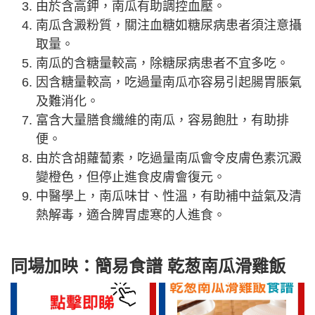
由於含高鉀，南瓜有助調控血壓。
南瓜含澱粉質，關注血糖如糖尿病患者須注意攝
取量。
南瓜的含糖量較高，除糖尿病患者不宜多吃。
因含糖量較高，吃過量南瓜亦容易引起腸胃脹氣
及難消化。
富含大量膳食纖維的南瓜，容易飽肚，有助排
便。
由於含胡蘿蔔素，吃過量南瓜會令皮膚色素沉澱
變橙色，但停止進食皮膚會復元。
中醫學上，南瓜味甘、性溫，有助補中益氣及清
熱解毒，適合脾胃虛寒的人進食。
同場加映：簡易食譜 乾葱南瓜滑雞飯