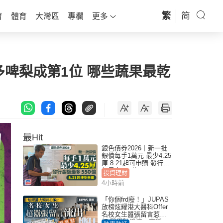
繁
简
育
體育
大灣區
專欄
更多
多啤梨成第1位 哪些蔬果最乾
最Hit
銀色債券2026｜新一批
銀債每手1萬元 最少4.25
厘 8.21起可申購 發行金
額最多550億
投資理財
4小時前
「你個frd廢！」JUPAS
放榜炫耀港大醫科Offer
名校女生囂張留言惹眾
怒 醫學院澄清：宣稱