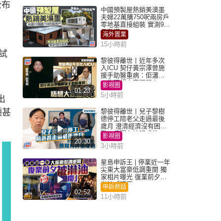
公布
中國預製屋熱銷美澳墨
，
夫婦22萬購750呎兩房戶
零地基直接組裝 實測9個
月激讚
海外置業
15小時前
試
黎彼得離世丨近年多次
入ICU 契仔黃宗澤曾施
援手助醫重病：佢瀟灑
一生唔想大家唔開心
影視圈
01:23
5小時前
出
種甚
黎彼得離世丨兒子黎樹
德停工陪老父走過最後
歲月 澄清經濟沒有困
難：傳聞有誇張成份
影視圈
20:30
3小時前
星島申訴王 | 停業近一年
尖東大富豪低調重開 獨
家相片曝光 復業前夕被
淋油「贈慶」
申訴熱話
02:52
11小時前