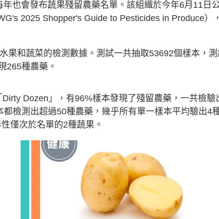
）每年也會發布蔬果殘留農藥名單。該組織於今年6月11日
G's 2025 Shopper's Guide to Pesticides in Produce）
種水果和蔬菜的檢測數據。測試一共抽取53692個樣本，測
265種農藥。
irty Dozen」，有96%樣本發現了殘留農藥，一共檢驗
本都檢測出超過50種農藥，幾乎所有單一樣本平均驗出4
毒性僅次於名單的2種蔬果。