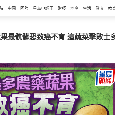
時
中國
國際
星島申訴王
財經
地產
生活
健康
教
種蔬果最骯髒恐致癌不育 這蔬菜擊敗士