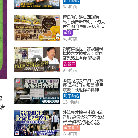
時事熱話
「40.5分獲錄取」不符事
3小時前
實｜Juicy叮
檀島咖啡餅店回歸港
島！預告新店8月下旬太
古重開 年初結束80年歷
史灣仔總店
飲食
5小時前
黎彼得離世丨許冠傑親
撰悼念文憶故友：感恩
音樂路上有你 黎彼德曾
直認唔夾合作7年終拆夥
影視圈
01:00
9小時前
33歲港男突中風半身癱
瘓 母拖3日先報警 網民
震驚：執返條命係神蹟
自爆2個惡習｜Juicy叮
時事熱話
最
13小時前
清
外籍專才據報陸續回流
香港 鍾情低稅率不惜減
薪 帶動寫字樓豪宅及學
位競爭「香港已重現生
商業創科
機」
7小時前