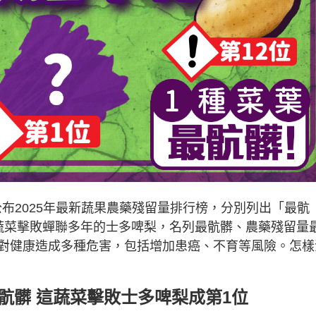
布2025年最新蔬果農藥殘留量排行榜，分別列出「最骯
蔬菜擊敗蟬聯多年的士多啤梨，名列最骯髒、農藥殘留量
對健康造成多種危害，包括增加患癌、不育等風險。怎樣
最骯髒 這蔬菜擊敗士多啤梨成第1位