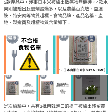
5款產品中，涉事日本米被驗出致癌物無機砷，4款水
果則被驗出殺蟲劑毆蟎多，以及農藥百克敏、益達
胺、特安勃等物質超標。食物品牌、產品名稱、產
地、製造商及超標物質含量如下：
+14
是次檢驗中，共有3批南韓進口的提子被驗出殘留農