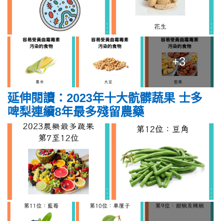
+3
延伸閱讀：2023年十大骯髒蔬果 士多
啤梨連續8年最多殘留農藥