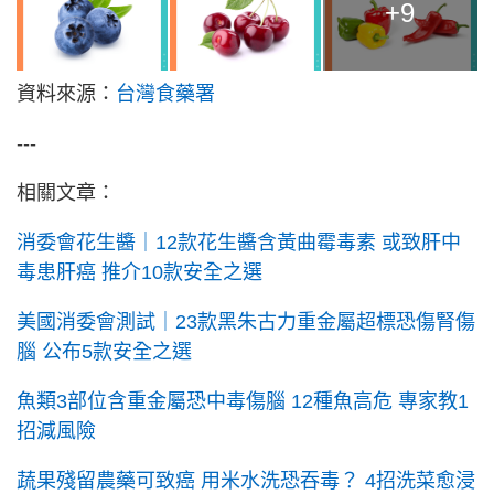
+9
資料來源：
台灣食藥署
---
相關文章：
消委會花生醬｜12款花生醬含黃曲霉毒素 或致肝中
毒患肝癌 推介10款安全之選
美國消委會測試｜23款黑朱古力重金屬超標恐傷腎傷
腦 公布5款安全之選
魚類3部位含重金屬恐中毒傷腦 12種魚高危 專家教1
招減風險
蔬果殘留農藥可致癌 用米水洗恐吞毒？ 4招洗菜愈浸