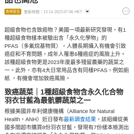
更新時間：13:14 2023-07-06 HKT
食用安全
超級食物也含致癌物？美國一項最新研究發現，有1
種超級食物樣本被驗出含「永久化學物」的
PFAS（多氟烷基物質），人體長期攝入有機會引致
癌症和不育問題，成年人罹患6種癌症的風險上升。
該種超級食物更是2023年度最多殘留農藥的蔬菜之
一。此外，亦有4大日常用品含有同樣PFAS，例如廁
紙 ，有機會增加致癌風險。
致癌蔬菜｜1種超級食物含永久化合物
羽衣甘藍為最骯髒蔬菜之一
根據美國非牟利健康機構（Alliance for Natural
Health，ANH）近日發布
最新調查結果
，該組織從美
國多間超市購買8份羽衣甘藍，發現有7份樣本檢測出