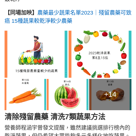
【同場加映】
農藥最少蔬果名單2023｜殘留農藥可致
癌 15種蔬果較乾淨較少農藥
+14
清除殘留農藥 清洗7類蔬果方法
營養師程涵宇曾發文提醒，雖然建議挑選排行榜內的
乾淨蔬果，但仍希望大眾能夠多元多樣化地吃蔬果。