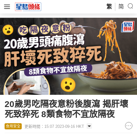
繁
简
20歲男吃隔夜意粉後腹瀉 揭肝壞
死致猝死 8類食物不宜放隔夜
更新時間：15:07 2023-09-16 HKT
食用安全