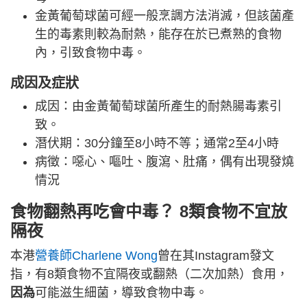
金黃葡萄球菌可經一般烹調方法消滅，但該菌產
生的毒素則較為耐熱，能存在於已煮熟的食物
內，引致食物中毒。
成因及症狀
成因：由金黃葡萄球菌所產生的耐熱腸毒素引
致。
潛伏期：30分鐘至8小時不等；通常2至4小時
病徵：噁心、嘔吐、腹瀉、肚痛，偶有出現發燒
情況
食物翻熱再吃會中毒？ 8類食物不宜放
隔夜
本港
營養師Charlene Wong
曾在其Instagram發文
指，有8類食物不宜隔夜或翻熱（二次加熱）食用，
因為
可能滋生細菌，導致食物中毒。