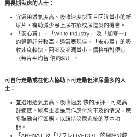
需長期臥床的人士：
宜選用透氣度高、吸收速度快而且回滲量小的紙
尿片，有助減少患上尿布疹或尿道炎的機會。
「安心寶」、「White Industry」 及「加零一」
的整體評分較高，透氣表現佳。「安心寶」的吸
收速度較快，回滲及滲漏量小，價格相對便宜
（每片平均售 價約$5）。
可自行走動或在他人協助下可走動但滲尿量多的人
士：
宜選用透氣度高、吸收速度 快的尿褲，可提高
舒適感。尿褲主要是用作應付來不及的情況，應
多鼓勵自行如廁，以維持泌尿系統的基本功
能。
「ABENA」及「リフレLIVEDO」 的總評分較