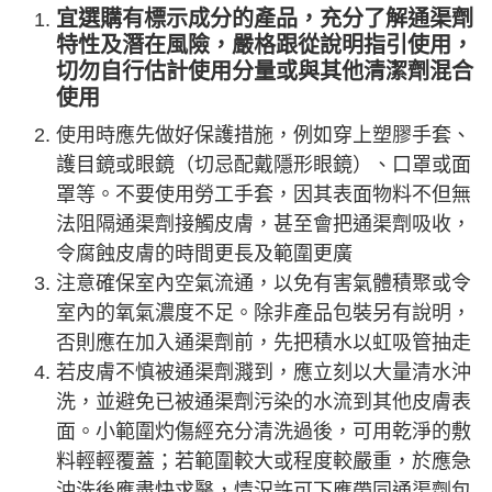
宜選購有標示成分的產品，充分了解通渠劑
特性及潛在風險，嚴格跟從說明指引使用，
切勿自行估計使用分量或與其他清潔劑混合
使用
使用時應先做好保護措施，例如穿上塑膠手套、
護目鏡或眼鏡（切忌配戴隱形眼鏡）、口罩或面
罩等。不要使用勞工手套，因其表面物料不但無
法阻隔通渠劑接觸皮膚，甚至會把通渠劑吸收，
令腐蝕皮膚的時間更長及範圍更廣
注意確保室內空氣流通，以免有害氣體積聚或令
室內的氧氣濃度不足。除非產品包裝另有說明，
否則應在加入通渠劑前，先把積水以虹吸管抽走
若皮膚不慎被通渠劑濺到，應立刻以大量清水沖
洗，並避免已被通渠劑污染的水流到其他皮膚表
面。小範圍灼傷經充分清洗過後，可用乾淨的敷
料輕輕覆蓋；若範圍較大或程度較嚴重，於應急
沖洗後應盡快求醫，情況許可下應帶同通渠劑包