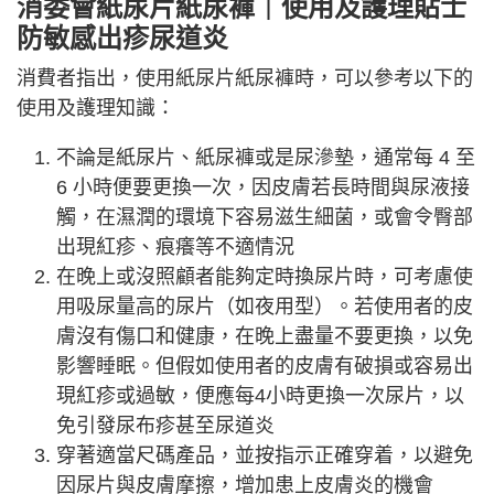
消委會
紙尿片紙尿褲
｜
使用及護理貼士
防敏感出疹尿道炎
消費者指出，使用紙尿片紙尿褲時，可以參考以下的
使用及護理知識：
不論是紙尿片、紙尿褲或是尿滲墊，通常每 4 至
6 小時便要更換一次，因皮膚若長時間與尿液接
觸，在濕潤的環境下容易滋生細菌，或會令臀部
出現紅疹、痕癢等不適情況
在晚上或沒照顧者能夠定時換尿片時，可考慮使
用吸尿量高的尿片（如夜用型）。若使用者的皮
膚沒有傷口和健康，在晚上盡量不要更換，以免
影響睡眠。但假如使用者的皮膚有破損或容易出
現紅疹或過敏，便應每4小時更換一次尿片，以
免引發尿布疹甚至尿道炎
穿著適當尺碼產品，並按指示正確穿着，以避免
因尿片與皮膚摩擦，增加患上皮膚炎的機會