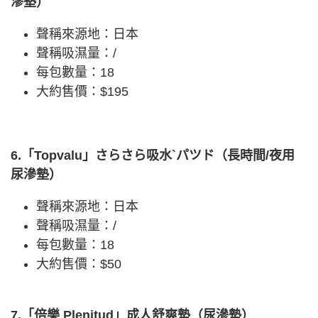
滲墊）
聲稱來源地：日本
聲稱吸濕量：/
每包數量：18
大約售價：$195
6.「Topvalu」さらさら吸水`パツド（長時間/夜用
尿滲墊）
聲稱來源地：日本
聲稱吸濕量：/
每包數量：18
大約售價：$50
7.「倍樂 Plenitud」成人舒爽墊（尿滲墊）