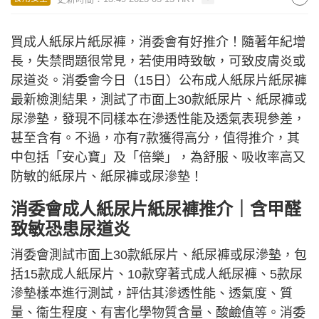
買成人紙尿片紙尿褲，消委會有好推介！隨著年紀增
長，失禁問題很常見，若使用時致敏，可致皮膚炎或
尿道炎。消委會今日（15日）公布成人紙尿片紙尿褲
最新檢測結果，測試了市面上30款紙尿片、紙尿褲或
尿滲墊，發現不同樣本在滲透性能及透氣表現參差，
甚至含有。不過，亦有7款獲得高分，值得推介，其
中包括「安心寶」及「倍樂」，為舒服、吸收率高又
防敏的紙尿片、紙尿褲或尿滲墊！
消委會成人紙尿片紙尿褲推介｜含甲醛
致敏恐患尿道炎
消委會測試市面上30款紙尿片、紙尿褲或尿滲墊，包
括15款成人紙尿片、10款穿著式成人紙尿褲、5款尿
滲墊樣本進行測試，評估其滲透性能、透氣度、質
量、衞生程度、有害化學物質含量、酸鹼值等。消委