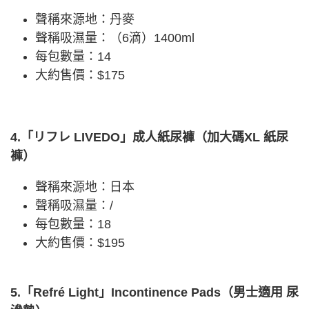
聲稱來源地：丹麥
聲稱吸濕量：（6滴）1400ml
每包數量：14
大約售價：$175
4.「リフレ LIVEDO」成人紙尿褲（加大碼XL 紙尿
褲）
聲稱來源地：日本
聲稱吸濕量：/
每包數量：18
大約售價：$195
5.「Refré Light」Incontinence Pads（男士適用 尿