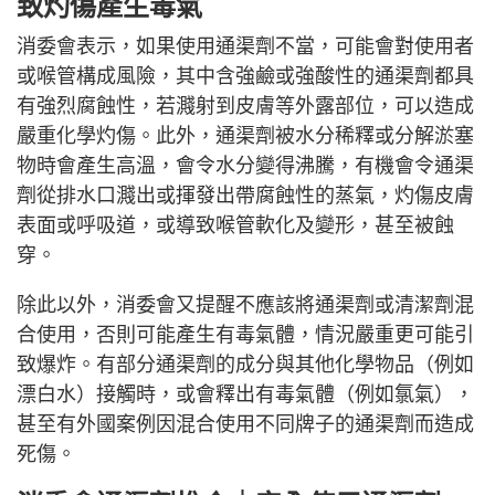
致灼傷產生毒氣
消委會表示，如果使用通渠劑不當，可能會對使用者
或喉管構成風險，其中含強鹼或強酸性的通渠劑都具
有強烈腐蝕性，若濺射到皮膚等外露部位，可以造成
嚴重化學灼傷。此外，通渠劑被水分稀釋或分解淤塞
物時會產生高溫，會令水分變得沸騰，有機會令通渠
劑從排水口濺出或揮發出帶腐蝕性的蒸氣，灼傷皮膚
表面或呼吸道，或導致喉管軟化及變形，甚至被蝕
穿。
除此以外，消委會又提醒不應該將通渠劑或清潔劑混
合使用，否則可能產生有毒氣體，情況嚴重更可能引
致爆炸。有部分通渠劑的成分與其他化學物品（例如
漂白水）接觸時，或會釋出有毒氣體（例如氯氣），
甚至有外國案例因混合使用不同牌子的通渠劑而造成
死傷。