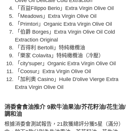
Olive Oil Delicate Cold Extraction
「百益Filippo Berio」Extra Virgin Olive Oil
「Meadows」Extra Virgin Olive Oil
「Primtori」Organic Extra Virgin Olive Oil
「伯爵 Borges」Extra Virgin Olive Oil Cold
Extraction Original
「百得利 Bertolli」特純橄欖油
「樂家 Colavita」特純橄欖油（冷壓）
「city'super」Organic Extra Virgin Olive Oil
「Coosur」Extra Virgin Olive Oil
「加利奧 Casino」Huile D'olive Vierge Extra
Extra Virgin Olive Oil
消委會食油推介 9款牛油果油/芥花籽油/花生油/
調和油
根據消委會測試報告，21款獲總評分獲5星（滿分）