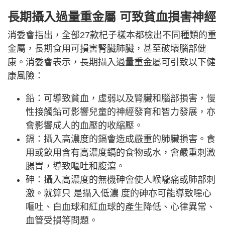
長期攝入過量重金屬 可致貧血損害神經
消委會指出，全部27款杞子樣本都檢出不同種類的重
金屬，長期食用可損害腎臟肺臟，甚至破壞腦部健
康。消委會表示，長期攝入過量重金屬可引致以下健
康風險：
鉛：可導致貧血，虛弱以及腎臟和腦部損害，慢
性接觸鉛可影響兒童的神經發育和智力發展，亦
會影響成人的血壓的收縮壓。
鎘：攝入高濃度的鎘會造成嚴重的肺臟損害。食
用或飲用含有高濃度鎘的食物或水，會嚴重刺激
腸胃，導致嘔吐和腹瀉。
砷：攝入高濃度的無機砷會使人喉嚨痛或肺部刺
激。就算只 是攝入低濃 度的砷亦可能導致噁心
嘔吐、白血球和紅血球的產生降低、心律異常、
血管受損等問題。