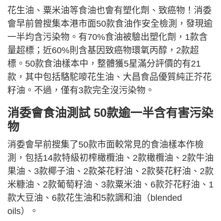
花生油、粟米油等食油也會有塑化劑、致癌物！消委
會早前曾搜集本港市面50款食油作安全檢測，發現逾
一半均含污染物。有70%食油被驗出塑化劑，1款含
量超標；近60%則含基因致癌物環氧丙醇，2款超
標。50款食油樣本中，整體獲5星滿分評價的有21
款，其中包括駱駝嘜花生油、大昌食品優質純正芥花
籽油。不過，僅有3款完全沒污染物。
消委會食油測試 50款逾一半含有害污染
物
消委會早前搜集了50款市面較常見的食油樣本作檢
測，包括14款特級初榨橄欖油、2款橄欖油、2款牛油
果油、3款椰子油、2款茶花籽油、2款葵花籽油、2款
米糠油、2款葡萄籽油、3款粟米油、6款芥花籽油、1
款大豆油、6款花生油和5款調和油（blended
oils）。