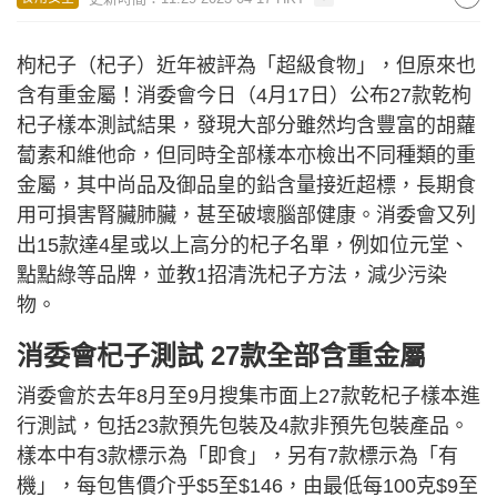
枸杞子（杞子）近年被評為「超級食物」，但原來也
含有重金屬！消委會今日（4月17日）公布27款乾枸
杞子樣本測試結果，發現大部分雖然均含豐富的胡蘿
蔔素和維他命，但同時全部樣本亦檢出不同種類的重
金屬，其中尚品及御品皇的鉛含量接近超標，長期食
用可損害腎臟肺臟，甚至破壞腦部健康。消委會又列
出15款達4星或以上高分的杞子名單，例如位元堂、
點點綠等品牌，並教1招清洗杞子方法，減少污染
物。
消委會杞子測試 27款全部含重金屬
消委會於去年8月至9月搜集市面上27款乾杞子樣本進
行測試，包括23款預先包裝及4款非預先包裝產品。
樣本中有3款標示為「即食」，另有7款標示為「有
機」，每包售價介乎$5至$146，由最低每100克$9至