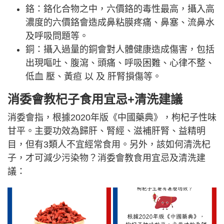
鉻：鉻化合物之中，六價鉻的毒性最高，攝入高
濃度的六價鉻會造成鼻粘膜疼痛、鼻塞、流鼻水
及呼吸問題等。
銅：攝入過量的銅會對人體健康造成傷害，包括
出現嘔吐、腹瀉、頭痛、呼吸困難、心律不整、
低血 壓、黃疸 以 及 肝腎損傷等。
消委會教杞子食用宜忌+清洗建議
消委會指，根據2020年版《中國藥典》，枸杞子性味
甘平。主要功效為歸肝、腎經、滋補肝腎、益精明
目，但有3類人不宜經常食用。另外，該如何清洗杞
子，才可減少污染物？消委會教食用宜忌及清洗建
議：