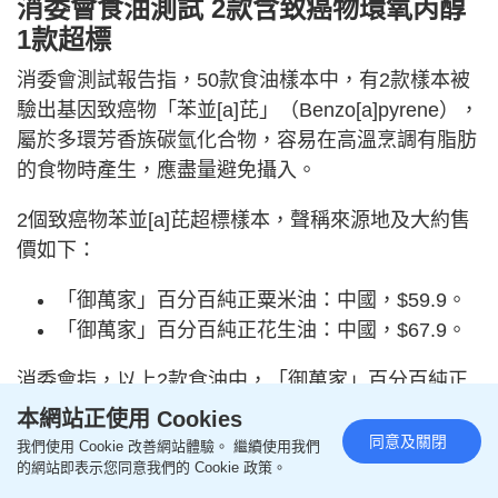
消委會食油測試 2款含致癌物環氧丙醇
1款超標
消委會測試報告指，50款食油樣本中，有2款樣本被
驗出基因致癌物「苯並[a]芘」（Benzo[a]pyrene），
屬於多環芳香族碳氫化合物，容易在高溫烹調有脂肪
的食物時產生，應盡量避免攝入。
2個致癌物苯並[a]芘超標樣本，聲稱來源地及大約售
價如下：
「御萬家」百分百純正粟米油：中國，$59.9。
「御萬家」百分百純正花生油：中國，$67.9。
消委會指，以上2款食油中，「御萬家」百分百純正
粟米油輕微超過歐盟每公斤2微克的標準。
本網站正使用 Cookies
同意及關閉
我們使用 Cookie 改善網站體驗。 繼續使用我們
消委會食油測試 60%含有害污染物氯丙
的網站即表示您同意我們的 Cookie 政策。
二醇