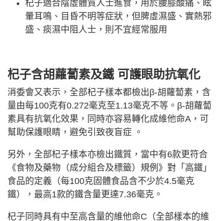
杞子適合陰虛體質人士進食，用於腰膝酸痛、眩
暈耳鳴、目昏不明等症狀，但脾虛濕盛、實熱邪
盛、痰濕中阻人士，則不宜經常服用
杞子含胡蘿蔔素及鐵 可護眼助抗氧化
消委會又表示，全部杞子樣本都檢出β-胡蘿蔔素，含
量由每100克有0.272毫克至1.13毫克不等。β-胡蘿蔔
素具有抗氧化效果，同時亦容易轉化成維他命A，可
幫助保護眼睛，避免引致夜盲症 。
另外，全部杞子樣本亦檢出鐵質，當中有6款更符合
《食物及藥物（成分組合及標籤）規例》對「高鐵」
食品的定義（每100克固體食品含不少於4.5毫克
鐵），最高1款的鐵含量更達7.36毫克。
杞子同時具有中至高含量的維他命C（全部樣本的維