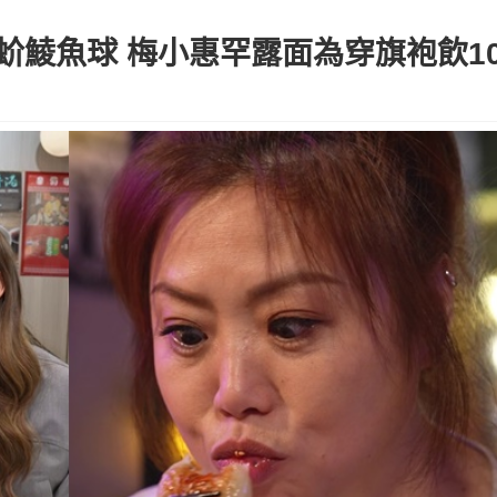
鯪魚球 梅小惠罕露面為穿旗袍飲10日齋