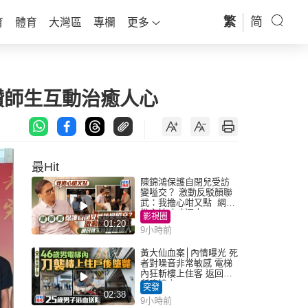
繁
简
育
體育
大灣區
專欄
更多
讚師生互動治癒人心
最Hit
陳錦鴻保護自閉兒受訪
變嗌交？ 激動反駁顏聯
武：我擔心咁又點 網民
批主持咄咄逼人
影視圈
01:20
9小時前
黃大仙血案│內情曝光 死
者對噪音非常敏感 電梯
內狂斬樓上住客 返回住
所墮樓亡
突發
02:38
9小時前