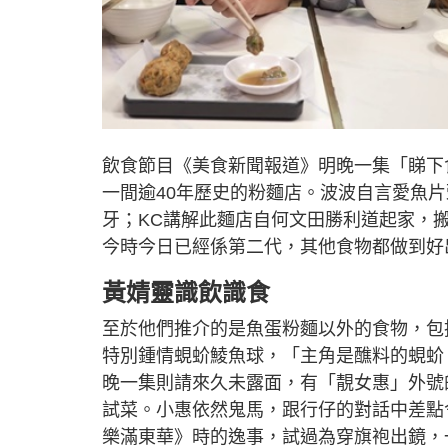
飲食節目《美食新聞報道》明晚一集「睇下食
一間逾40年歷史的粉麵店。波波自言愛魚
牙；KC講解此麵店自何文田勝利道起家，
今時今日已經係第二代，其他食物都做到好
黃婧靈識飲識食
至於他們推介的是魚蛋粉麵以外的食物，包
特別鍾情蜆蚧鯪魚球，「主角是醮料的蜆蚧
晚一集則請來久未露面，有「靚女惠」外號
試菜。小惠依然鬼馬，跟行仔的對話中差點
樂滿東華》時的逸事，試過為穿旗袍出鏡，