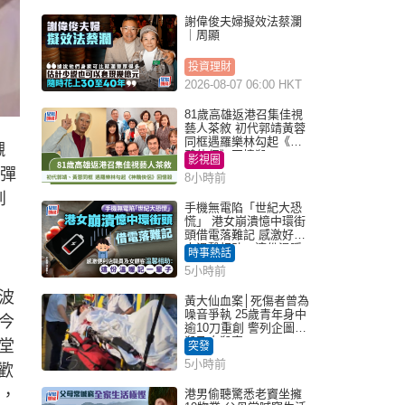
謝偉俊夫婦擬效法蔡瀾
｜周顯
投資理財
2026-08-07 06:00 HKT
81歲高雄返港召集佳視
藝人茶敘 初代郭靖黃蓉
同框遇羅樂林勾起《神
襯
鵰俠侶》回憶殺
影視圈
、彈
8小時前
到
手機無電陷「世紀大恐
慌」 港女崩潰憶中環街
頭借電落難記 感激好心
人溫馨相助：這份溫暖
時事熱話
記一輩子｜Juicy叮
5小時前
波
黃大仙血案│死傷者曾為
噪音爭執 25歲青年身中
今
逾10刀重創 警列企圖謀
殺及自殺案
堂
突發
5小時前
歡
試，
港男偷聽驚悉老竇坐擁