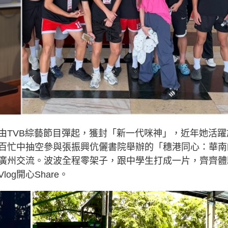
由TVB綜藝節目彈起，獲封「新一代咪神」，近年她活躍
百忙中抽空參與張振興伉儷書院舉辦的「穗港同心：華南
廣州交流。波波全程零架子，跟中學生打成一片，齊齊體
g開心Share。