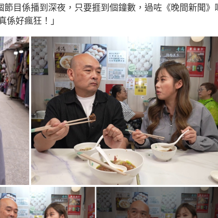
知個節目係播到深夜，只要捱到個鐘數，過咗《晚間新聞》
真係好瘋狂！」