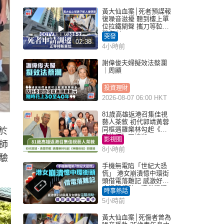
黃大仙血案│死者預謀報
復噪音滋擾 聽到樓上單
位拉鐵閘聲 攜刀等𨋢伏
擊傷者
突發
02:38
4小時前
謝偉俊夫婦擬效法蔡瀾
｜周顯
投資理財
2026-08-07 06:00 HKT
81歲高雄返港召集佳視
藝人茶敘 初代郭靖黃蓉
同框遇羅樂林勾起《神
於
鵰俠侶》回憶殺
影視圈
師
8小時前
驗
手機無電陷「世紀大恐
慌」 港女崩潰憶中環街
頭借電落難記 感激好心
人溫馨相助：這份溫暖
時事熱話
記一輩子｜Juicy叮
5小時前
黃大仙血案│死傷者曾為