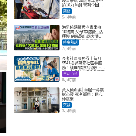
噪音爭執 25歲青年身中
逾10刀重創 警列企圖謀
殺及自殺案
突發
5小時前
港男偷聽驚悉老竇坐擁
10物業 父母常喊窮生活
極慳 網民點出兩大隱
憂：未必是隱形富豪｜
時事熱話
Juicy叮
7小時前
長者社區服務券｜每月
$541換過萬元社區券服
務！護理/膳食/治療/上門
或中心任揀 1條件免資產
生活百科
審查（附申請資格及教
8小時前
學）
黃大仙血案│血腥一幕震
撼心靈 死者鄰居：個心
仲震緊
突發
3小時前