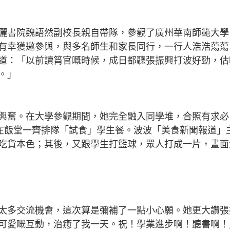
儷書院魏語然副校長親自帶隊，參觀了廣州華南師範大學
有幸獲邀參與，與多名師生和家長同行，一行人浩浩蕩蕩
道：「以前讀筲官嘅時候，成日都聽張振興打波好勁，估
。」
興奮。在大學參觀期間，她完全融入同學堆，合照有求必
在飯堂一齊排隊「試食」學生餐。波波「美食新聞報道」
吃貨本色；其後，又跟學生打籃球，眾人打成一片，畫面
太多交流機會，這次算是彌補了一點小心願。她更大讚張
可愛嘅互動，治癒了我一天。祝！學業進步啊！聽書啊！