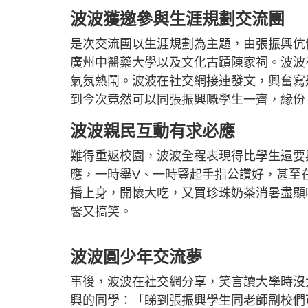
波波獲邀參與生涯規劃交流團
是次交流團以生涯規劃為主題，由張振興伉
廣州中醫藥大學以及文化古蹟陳家祠。波波
氣氛熱鬧。波波在社交網接連發文，興奮寫
到今次竟然可以同張振興嘅學生一齊，緣份
波波親民互動有求必應
難得重返校園，波波全程表現得比學生還要
應，一時舉V、一時豎起手指公讚好，甚至
播上身，開懷大吃，又買珍珠奶茶消暑盡顯
馨又搞笑。
波波圓少年交流夢
事後，波波在社交網分享，笑言讀大學時沒
興的同學：「睇到張振興學生同老師副校們