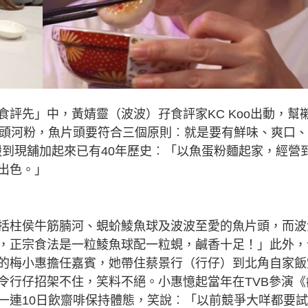
評先」中，黃婧靈（波波）孖食評家KC Koo出動，幫
片頭河粉，魚片頭要符合三個原則︰就是要有鮮味、爽口
搬到現舖加起來已有40年歷史︰「以魚蛋粉麵起家，經營
出色。」
括柱侯牛筋腩河、蜆蚧鯪魚球及波波至愛的魚片頭，而波
，正宗食法是一粒鯪魚球配一粒蜆，鹹香十足！」此外，
的梅小惠擔任嘉賓，她帶住蔡景行（行仔）到北角自家飯
令行仔招架不住，笑料不絕。小惠憶起當年在TVB參演《
一連10日飲齋啡保持體態，笑說︰「以前競爭大咩都要