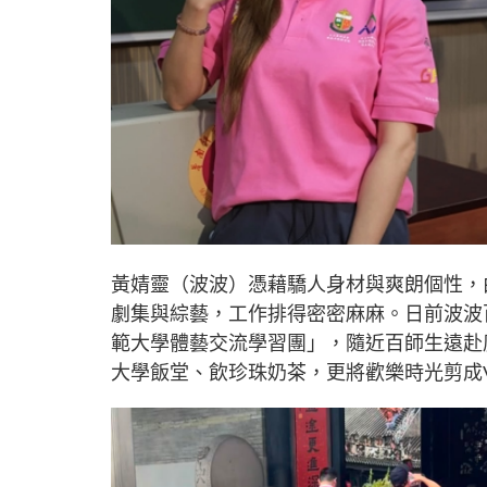
黃婧靈（波波）憑藉驕人身材與爽朗個性，
劇集與綜藝，工作排得密密麻麻。日前波波
範大學體藝交流學習團」，隨近百師生遠赴
大學飯堂、飲珍珠奶茶，更將歡樂時光剪成Vlo