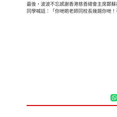
最後，波波不忘感謝香港慈善總會主席鄭蘇
同學喊話：「你哋啲老師同校長幾錫你哋！