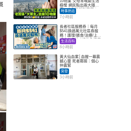
10物業 父母常喊窮生活
嘅
極慳 網民點出兩大隱
憂：未必是隱形富豪｜
時事熱話
Juicy叮
7小時前
長者社區服務券｜每月
$541換過萬元社區券服
務！護理/膳食/治療/上門
或中心任揀 1條件免資產
生活百科
審查（附申請資格及教
8小時前
學）
黃大仙血案│血腥一幕震
撼心靈 死者鄰居：個心
仲震緊
突發
3小時前