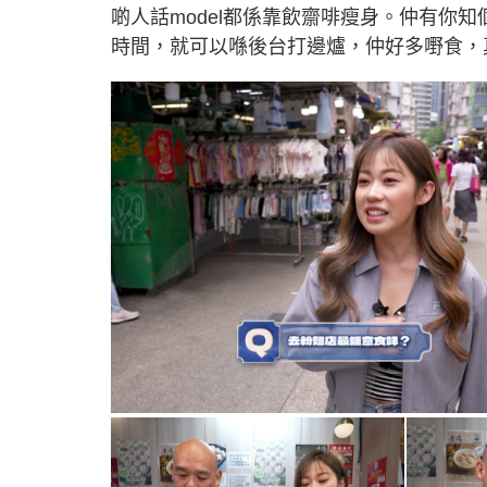
啲人話model都係靠飲齋啡瘦身。仲有你
時間，就可以喺後台打邊爐，仲好多嘢食，