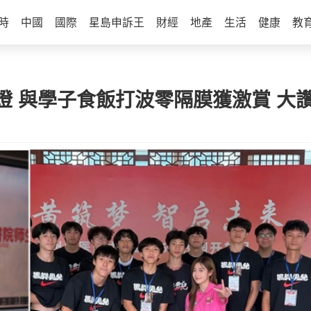
時
中國
國際
星島申訴王
財經
地產
生活
健康
教
燈 與學子食飯打波零隔膜獲激賞 大