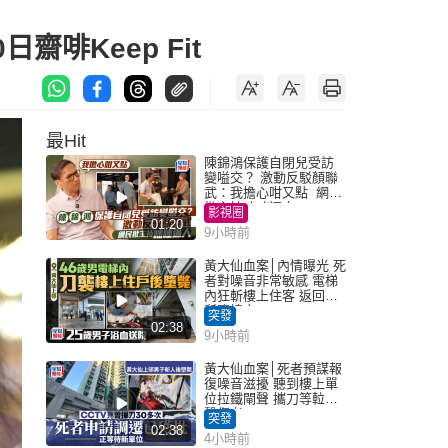
啡Keep Fit
最Hit
陳錦鴻保護自閉兒受訪
變嗌交？ 激動反駁顏聯
武：我擔心咁又點 網民
批主持咄咄逼人
影視圈
01:20
9小時前
黃大仙血案│內情曝光 死
者對噪音非常敏感 電梯
內狂斬樓上住客 返回住
所墮樓亡
突發
02:38
9小時前
黃大仙血案│死者預謀報
復噪音滋擾 聽到樓上單
位拉鐵閘聲 攜刀等𨋢伏
擊傷者
突發
02:38
4小時前