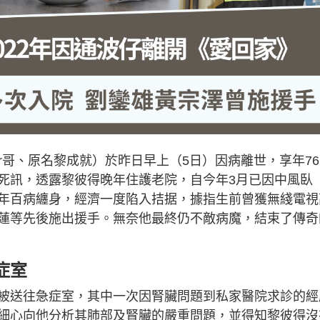
er哥、原名黎成就）於昨日早上（5日）因病離世，享年76
死訊，透露黎彼得晚年住護老院，自今年3月已因中風臥
年百病纏身，經濟一度陷入拮据，據指生前曾獲無綫電視
蓮等先後施出援手。無奈他最終仍不敵病魔，結束了傳奇
症室
被送往急症室，其中一次因腎臟問題到私家醫院求診的經
細心向他分析其肺部及腎臟的嚴重問題，並得知黎彼得沒