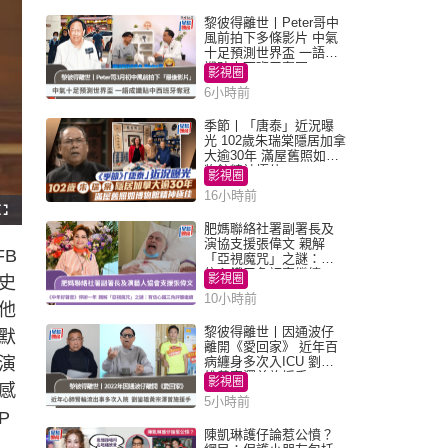
黎彼得離世丨Peter哥中
風前拍下多條影片 中氣
十足預測世界盃 一語成
讖貼中西班牙奪冠
影視圈
6小時前
季節丨「唐泰」近況曝
光 102歲朱瑞棠隱居加拿
大逾30年 滿屋舊照如博
物館精神極佳
影視圈
16小時前
F
u
肥媽聯絡社署副署長及
l
演協支援張偉文 親解
l
FB
s
「亞視魔咒」之謎：有
c
信心鐵三角評審繼續
r
影視圈
史
e
e
10小時前
n
了他
黎彼得離世丨因通波仔
默
離開《愛回家》 近年百
演
病纏身多次入ICU 劉鑾
雄黃宗澤曾施援手
影視圈
感
5小時前
P
陳凱琳護仔論惹公憤？