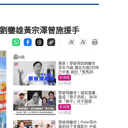
 劉鑾雄黃宗澤曾施援手
最Hit
獨家丨黎彼得因病離世
享年76歲 鍾志光揭3月時
已中風 被封「鬼馬詞
人」與許冠傑多合作
影視圈
6小時前
黎彼得離世丨被前妻離
棄成「帶子洪郎」 為38
歲「躺平」兒子還債多
年 曾盼尋伴侶度晚年
影視圈
5小時前
黎彼得離世丨Peter哥中
風前拍下多條影片 中氣