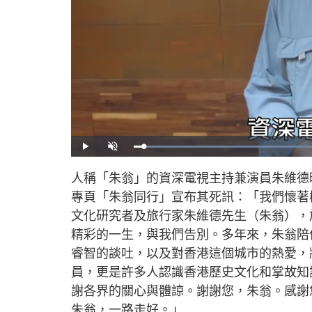
L
P
U
o
l
n
a
a
m
d
y
u
人稱「朱翁」的資深電視主持兼演員朱維德昨
e
t
d
e
:
專頁「朱翁同行」宣布其死訊：「我們懷著
4
6
.
文化研究者及旅行家朱維德先生（朱翁），於 2
4
6
精彩的一生，與我們告別。多年來，朱翁陪
%
睿智的談吐，以及對香港這個城市的熱愛，
員，更是許多人認識香港歷史文化和掌故知
謝各界的關心與體諒。謝謝您，朱翁。感謝
朱翁，一路走好。」