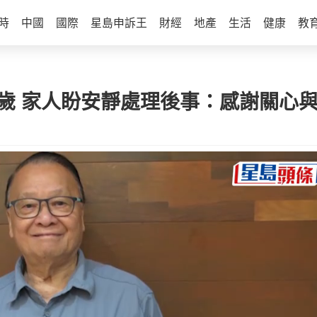
時
中國
國際
星島申訴王
財經
地產
生活
健康
教
5歲 家人盼安靜處理後事：感謝關心