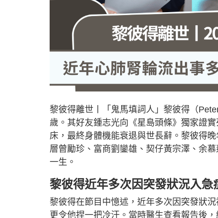
黎彼得離世丨「鬼馬填詞人」黎彼得（Pet
歲。其好友鍾志光向《星島頭條》獨家證實
床，最終身體機能衰退與世長辭。黎彼得晚
層曾勵珍、富商劉鑾雄、契仔黃宗澤、余慕
一生。
黎彼得近年多次因突發狀況入急
黎彼得在節目中憶述，近年多次因突發狀況
更令他捏一把冷汗。當時醫生查看報告後，