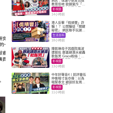
網民：保護小朋友包括
教育佢哋 歐錦棠斥「養
細路唔同走地雞放養」
影視圈
14小時前
港人反擊「假順豐」詐
騙！？ 公開騙徒「關鍵
秘密」 網民聯手玩謝：
練習緬甸語
生活百科
18小時前
陳凱琳母子因戲院風波
遭狠批 鄭嘉穎潛水被轟
軟飯男 Grace粉絲：爸
爸沒有責任教小孩嗎
影視圈
13小時前
中年好聲音4丨前評審伍
仲衡暗寸吳亦偉：以為
唱緊泰文 避談好友周國
豐評分標準？
影視圈
11小時前