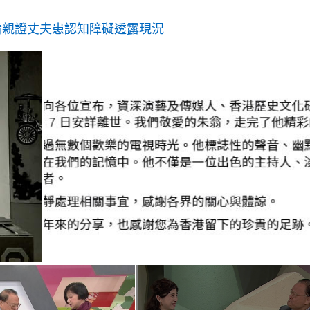
g
T
清親證丈夫患認知障礙透露現況
i
m
e