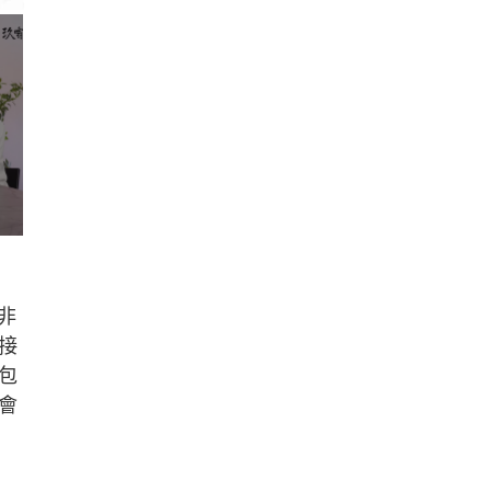
非
接
包
會