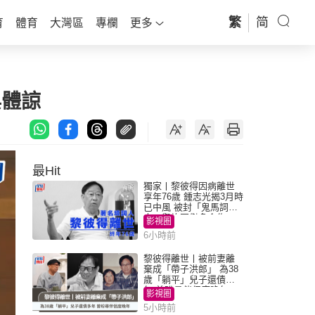
繁
简
育
體育
大灣區
專欄
更多
與體諒
最Hit
獨家丨黎彼得因病離世
享年76歲 鍾志光揭3月時
已中風 被封「鬼馬詞
人」與許冠傑多合作
影視圈
6小時前
黎彼得離世丨被前妻離
棄成「帶子洪郎」 為38
歲「躺平」兒子還債多
年 曾盼尋伴侶度晚年
影視圈
5小時前