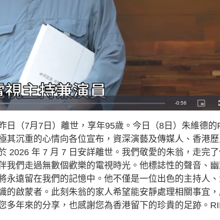
R
-
0:56
P
i
c
e
t
日（7月7日）離世，享年95歲。今日（8日）朱維德的
u
r
m
e
極其沉重的心情向各位宣布，資深演藝及傳媒人、香港歷
-
i
a
n
026 年 7 月 7 日安詳離世。我們敬愛的朱翁，走完
-
P
i
伴我們走過無數個歡樂的電視時光。他標誌性的聲音、幽
i
c
t
將永遠留在我們的記憶中。他不僅是一位出色的主持人、
n
u
r
e
識的啟蒙者。此刻朱翁的家人希望能安靜處理相關事宜，
i
您多年來的分享，也感謝您為香港留下的珍貴的足跡。RI
n