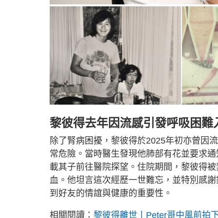
黎彼得去年因流感引發呼吸困難入
除了腎病困擾，黎彼得於2025年初亦曾因
常危險。當時醫生發現他肺部有花並要求通
載其子前往醫院探望。住院期間，黎彼得被
血。他坦言這次經歷一世難忘，並特別感謝
到好友的情誼與健康的重要性。
相關閱讀：
黎彼得離世丨Peter哥中風前