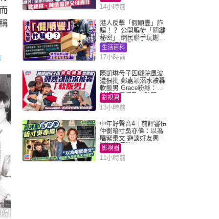
14小時前
而
稱
港人反擊「假順豐」詐
騙！？ 公開騙徒「關鍵
秘密」 網民聯手玩謝：
練習緬甸語
生活百科
17小時前
作
陳凱琳母子因戲院風波
遭狠批 鄭嘉穎潛水被轟
軟飯男 Grace粉絲：爸
爸沒有責任教小孩嗎
影視圈
13小時前
中年好聲音4丨前評審伍
仲衡暗寸吳亦偉：以為
唱緊泰文 避談好友周國
豐評分標準？
影視圈
11小時前