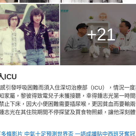
+21
ICU
流感引發呼吸困難而須入住深切治療部（ICU），情況一度
知家屬，黎彼得致電兒子未獲接聽，幸得鍾志光第一時間
禁止下床，因大小便困難需要插尿喉，更因貧血而要輸兩
鍾志光在其住院期間不停探望及買食物照顧，讓他深刻體
拍下多條影片 中氣十足預測世界盃 一語成讖貼中西班牙奪冠