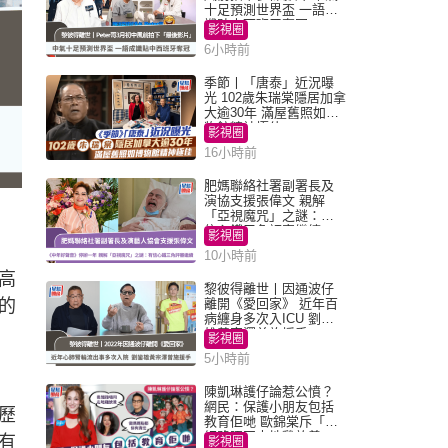
十足預測世界盃 一語成
讖貼中西班牙奪冠
影視圈
6小時前
季節丨「唐泰」近況曝
光 102歲朱瑞棠隱居加拿
大逾30年 滿屋舊照如博
物館精神極佳
影視圈
16小時前
肥媽聯絡社署副署長及
演協支援張偉文 親解
「亞視魔咒」之謎：有
信心鐵三角評審繼續
影視圈
10小時前
高
黎彼得離世丨因通波仔
的
離開《愛回家》 近年百
病纏身多次入ICU 劉鑾
雄黃宗澤曾施援手
影視圈
5小時前
陳凱琳護仔論惹公憤？
網民：保護小朋友包括
歷
教育佢哋 歐錦棠斥「養
細路唔同走地雞放養」
有
影視圈