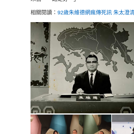
相關閱讀：
92歲朱維德網瘋傳死訊 朱太澄