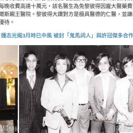
每晚收費高達十萬元，該名醫生為免黎彼得因龐大醫藥費
爾斯親王醫院。黎彼得大讚對方是極具醫德的仁醫，並謙
優待。
 鍾志光揭3月時已中風 被封「鬼馬詞人」與許冠傑多合