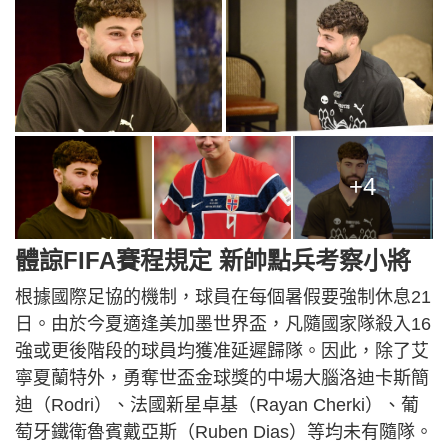
+4
體諒FIFA賽程規定 新帥點兵考察小將
根據國際足協的機制，球員在每個暑假要強制休息21
日。由於今夏適逢美加墨世界盃，凡隨國家隊殺入16
強或更後階段的球員均獲准延遲歸隊。因此，除了艾
寧夏蘭特外，勇奪世盃金球獎的中場大腦洛迪卡斯簡
迪（Rodri）、法國新星卓基（Rayan Cherki）、葡
萄牙鐵衛魯賓戴亞斯（Ruben Dias）等均未有隨隊。