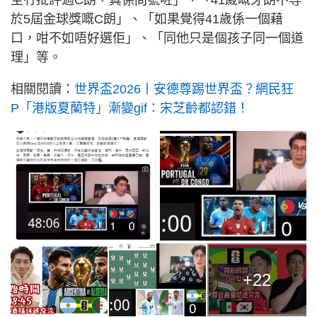
至冇批評過C朗，真係問號咗」、「41歲嘅牙朗不等
於5屆金球獎嘅C朗」、「如果覺得41歲係一個藉
口，咁不如唔好選佢」、「同他只是個孩子同一個道
理」等。
相關閱讀：
世界盃2026丨安德尊踢世界盃？網民狂
P「港版夏蘭特」漸變gif：宋芝齡都認錯！
+22