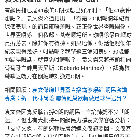
有網民指已屆41歲的C朗狀態已好犀利，「佢41歲仲
想點？」袁文傑公道指出：「冇錯，C朗呢個年紀有
呢個表現，的而且確唔差嘅。正正係世界盃嘅關係，
世界盃唔係一個私邸、養老嘅場所。你唔係最Fit嘅球
員擺落去，除非你冇得揀。如果唔係，你話佢呢個年
紀表現得幾好，咁點呢？我望返三浦知良5、60歲都
仲踢得嘅話，就算係咁嘅啦？」袁文傑又將矛頭指向
葡萄牙主帥馬天尼斯（Roberto Martínez），認為教
練缺乏魄力在關鍵時刻換走C朗。
相關閱讀：
袁文傑睇世界盃直播講波爆紅 網民激讚
專業：新一代林尚義 屢傳離巢欲轉做足球評述員？
袁文傑因為反擊盲撐C朗的網民，言論辣㷫不少「朗
迷」。但也有大批持平的網民力撐袁文傑客觀分析：
「支持文傑，有朗迷輸咗居然連文傑都要鬧。文傑甚