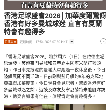
香港足球盛會2026│加華度爾驚訝
香港有好多曼城球迷 直言有夏蘭
特會有趣得多
更新時間：17:54 2026-07-30 HKT
足球世界
「香港足球盛會2026」將於周六（1日）在啟德主場
館爆發，英超豪門曼城和意甲霸主國際米蘭打響頭
炮。昨日率先抵港的曼城大軍經過一夜休息後，今日
陸續展開不同活動。日前剛與藍月續約5年的克羅地
亞鐵衛加華度爾，今日現身會見記者，驚訝香港有好
多曼城球迷之餘，還談及隊友艾寧夏蘭特未能隨隊訪
港，他笑言如果有他在，旅程肯定會有趣得多。