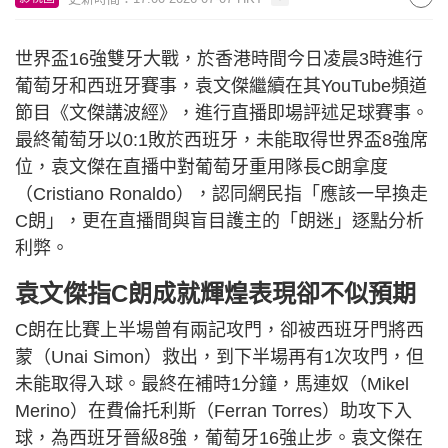
世界盃16強雙牙大戰，於香港時間今日凌晨3時進行
葡萄牙和西班牙賽事，袁文傑繼續在其YouTube頻道
節目《文傑講波經》，進行直播即場評述足球賽事。
最終葡萄牙以0:1敗於西班牙，未能取得世界盃8強席
位，袁文傑在直播中對葡萄牙重用隊長C朗拿度
（Cristiano Ronaldo），認同網民指「應該一早換走
C朗」，更在直播間與盲目護主的「朗迷」逐點分析
利弊。
袁文傑指C朗成就輝煌表現卻不似預期
C朗在比賽上半場曾有兩記攻門，卻被西班牙門將西
蒙（Unai Simon）救出，到下半場再有1次攻門，但
未能取得入球。最終在補時1分鐘，馬連奴（Mikel
Merino）在費倫托利斯（Ferran Torres）助攻下入
球，為西班牙晉級8強，葡萄牙16強止步。袁文傑在