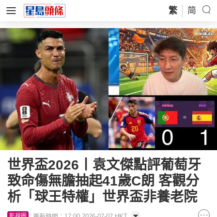
繁
简
世界盃2026丨袁文傑點評葡萄牙
致命傷無膽抽起41歲C朗 客觀分
析「球王特權」世界盃非養老院
更新時間：17:00 2026-07-07 HKT
影視圈