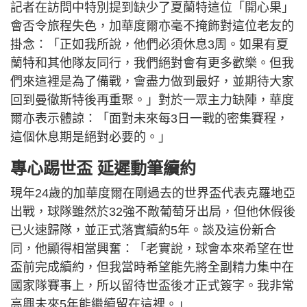
記者在訪問中特別提到缺少了夏蘭特這位「開心果」
會否令旅程失色，加華度爾亦毫不掩飾對這位老友的
掛念：「正如我所說，他們必須休息3周。如果有夏
蘭特和其他隊友同行，我們絕對會有更多歡樂。但我
們來這裡是為了備戰，會盡力做到最好，並期待大家
回到曼徹斯特後再重聚。」對於一眾主力缺陣，華度
爾亦表示體諒：「面對未來每3日一戰的密集賽程，
這個休息期是絕對必要的。」
專心踢世盃 延遲動筆續約
現年24歲的加華度爾在剛過去的世界盃代表克羅地亞
出戰，球隊雖然於32強不敵葡萄牙出局，但他休假後
已火速歸隊，並正式落實續約5年。談及這份新合
同，他顯得相當興奮：「老實說，球會本來希望在世
盃前完成續約，但我當時希望能先將全副精力集中在
國家隊賽事上，所以留待世盃後才正式簽字。我非常
高興未來5年能繼續留在這裡。」