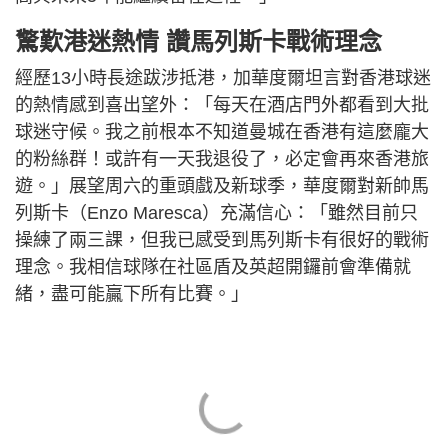
驚歎港迷熱情 讚馬列斯卡戰術理念
經歷13小時長途跋涉抵港，加華度爾坦言對香港球迷
的熱情感到喜出望外：「每天在酒店門外都看到大批
球迷守候。我之前根本不知道曼城在香港有這麼龐大
的粉絲群！或許有一天我退役了，必定會再來香港旅
遊。」展望周六的重頭戲及新球季，華度爾對新帥馬
列斯卡（Enzo Maresca）充滿信心：「雖然目前只
操練了兩三課，但我已感受到馬列斯卡有很好的戰術
理念。我相信球隊在社區盾及英超開鑼前會準備就
緒，盡可能贏下所有比賽。」