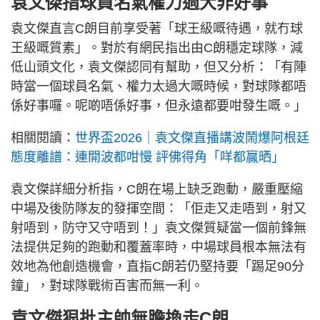
袁文傑指球員名氣權力過大非好事
袁文傑直言C朗目前享受著「球王級嘅待遇，就冇球
王級嘅質素」。對於有網民指出由C朗穩定球隊，減
低山頭文化，袁文傑認同有幫助，但又分析：「有陣
時當一個球員名氣、權力太過大嘅時候，對球隊都唔
係好事囉。呢啲唔係好事，但永遠都要咁發生嘅。」
相關閱讀：
世界盃2026｜袁文傑直播講波鬧爆阿根廷
態度離譜：連開波都咁慢 評佛得角「咩都贏晒」
袁文傑詳細分析指，C朗在場上缺乏跑動，嚴重壓縮
中場及後防隊友的發揮空間：「佢走又走唔到，射又
射唔到，防守又守唔到！」袁文傑質疑當一個前鋒無
法提供足夠的跑動和覆蓋率時，中場球員根本無法有
效地為他創造機會，直指C朗若仍堅持要「踢足90分
鐘」，對球隊戰術百害而無一利。
袁文傑狠批主帥無膽換走C朗