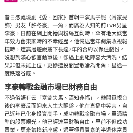
昔日憑處境劇《愛．回家》首輯中演馬子妮（蔣家旻
飾）男友「許冬豪」一角，而廣為人知的前TVB男星
李豪，日前在網上開播與粉絲互動時，罕有地大談當
年效力舊東家時的不幸經歷。他憶述當年劇集收視報
捷時，遭高層遊說簽下長達7年的合約以保住戲份。
沒想到滿心歡喜動筆後，卻遇上劇組陣容大清洗，結
果非但未能上位，更慘遭投閒置散淪為閒角，星途一
度跌落谷底。
李豪轉戰金融市場已財務自由
不過俗語有云「塞翁失馬、焉知非福」，離開電視台
後的李豪反而迎來人生大翻盤。他在直播中笑言，自
己近年已化身投資高手，成功轉戰金融市場。單憑精
準的股票眼光，他已經達至財務自由，早前不但成功
置業，更豪氣換新座駕，過著極具質素的半退休富貴