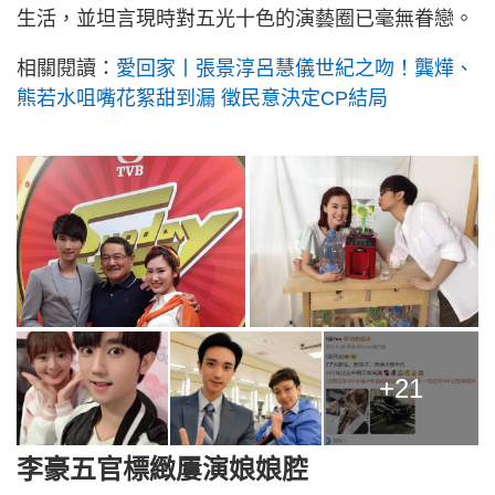
生活，並坦言現時對五光十色的演藝圈已毫無眷戀。
相關閱讀：
愛回家丨張景淳呂慧儀世紀之吻！龔燁、
熊若水咀嘴花絮甜到漏 徵民意決定CP結局
+21
李豪五官標緻屢演娘娘腔