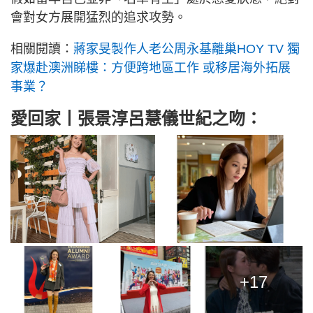
會對女方展開猛烈的追求攻勢。
相關閱讀：
蔣家旻製作人老公周永基離巢HOY TV 獨
家爆赴澳洲睇樓：方便跨地區工作 或移居海外拓展
事業？
愛回家丨張景淳呂慧儀世紀之吻：
+17