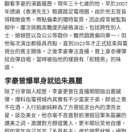
翻看李豪的演藝履歷，現年三十七歲的他，早於2007
年透過《香港先生》競選踏足電視圈。由於他五官長
得精緻俊秀，帶點偏柔的獨特氣質，因此經常被監製
相中，屢次挑戰高難度的破格演出，包括跨性別人
士、娘娘腔以及公公等戲份。雖然戲路偏向單一，但
他每次演出都極具亮點，直到2022年才正式結束與電
視台的賓主關係。之後李豪專注直播，曾上身赤裸彈
結自彈自唱，當時被指他的樣貌有「蛇精男」的味
道。
李豪曾爆單身就追朱晨麗
除了分享個人經歷，李豪更曾在直播期間拋出震撼
彈，爆料指電視城內其實有不少富家子弟，醉翁之意
不在酒，入行拍劇純粹為了方便追求台內的漂亮女
星。談及美女，他亦毫不吝嗇對前港姐冠軍朱晨麗的
讚美之詞，激讚對方顏值驚人，更半開玩笑地自爆，
假如當年自己並非「名草有主」處於戀愛狀態，絕對