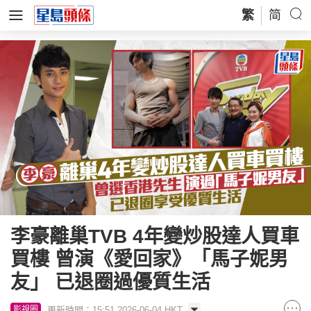
繁
简
李豪離巢TVB 4年變炒股達人買車
買樓 曾演《愛回家》「馬子妮男
友」 已退圈過優質生活
更新時間：15:51 2026-06-04 HKT
影視圈