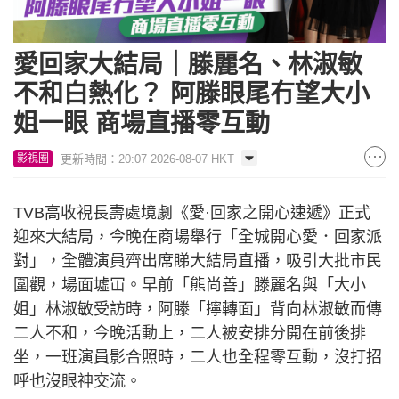
愛回家大結局｜滕麗名、林淑敏
不和白熱化？ 阿滕眼尾冇望大小
姐一眼 商場直播零互動
更新時間：20:07 2026-08-07 HKT
影視圈
TVB高收視長壽處境劇《愛·回家之開心速遞》正式
迎來大結局，今晚在商場舉行「全城開心愛．回家派
對」，全體演員齊出席睇大結局直播，吸引大批市民
圍觀，場面墟冚。早前「熊尚善」滕麗名與「大小
姐」林淑敏受訪時，阿滕「擰轉面」背向林淑敏而傳
二人不和，今晚活動上，二人被安排分開在前後排
坐，一班演員影合照時，二人也全程零互動，沒打招
呼也沒眼神交流。