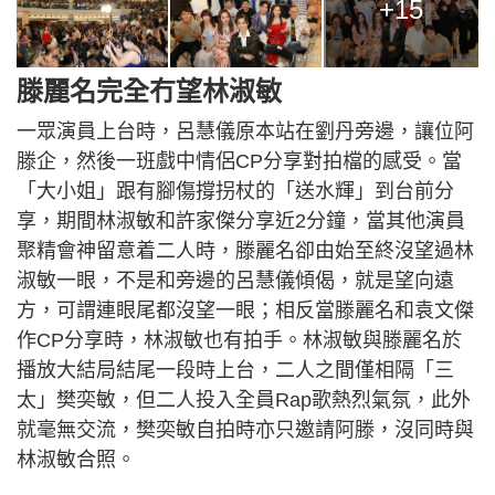
+15
滕麗名完全冇望林淑敏
一眾演員上台時，呂慧儀原本站在劉丹旁邊，讓位阿
滕企，然後一班戲中情侶CP分享對拍檔的感受。當
「大小姐」跟有腳傷撐拐杖的「送水輝」到台前分
享，期間林淑敏和許家傑分享近2分鐘，當其他演員
聚精會神留意着二人時，滕麗名卻由始至終沒望過林
淑敏一眼，不是和旁邊的呂慧儀傾偈，就是望向遠
方，可謂連眼尾都沒望一眼；相反當滕麗名和袁文傑
作CP分享時，林淑敏也有拍手。林淑敏與滕麗名於
播放大結局結尾一段時上台，二人之間僅相隔「三
太」樊奕敏，但二人投入全員Rap歌熱烈氣氛，此外
就毫無交流，樊奕敏自拍時亦只邀請阿滕，沒同時與
林淑敏合照。