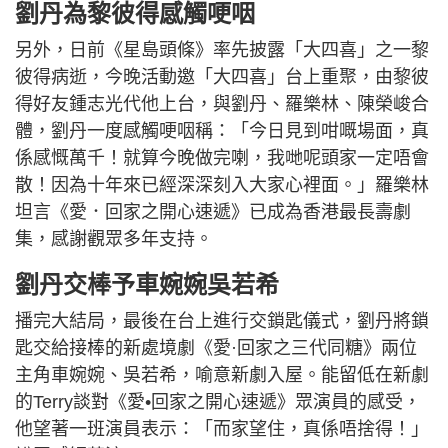
劉丹為黎彼得感觸哽咽
另外，日前《星島頭條》率先披露「大四喜」之一黎
彼得病逝，今晚活動邀「大四喜」台上重聚，由黎彼
得好友鍾志光代他上台，與劉丹、羅樂林、陳榮峻合
體，劉丹一度感觸哽咽稱：「今日見到咁嘅場面，真
係感慨萬千！就算今晚做完喇，我哋呢頭家一定唔會
散！因為十年來已經深深刻入大家心裡面。」羅樂林
坦言《愛．回家之開心速遞》已成為香港最長壽劇
集，感謝觀眾多年支持。
劉丹交棒予車婉婉吳若希
播完大結局，最後在台上進行交鎖匙儀式，劉丹將鎖
匙交給接棒的新處境劇《愛·回家之三代同糖》兩位
主角車婉婉、吳若希，喻意新劇入屋。能留低在新劇
的Terry談對《愛•回家之開心速遞》眾演員的感受，
他望著一班演員表示：「而家望住，真係唔捨得！」