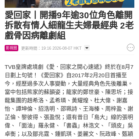
愛回家丨開播9年逾30位角色離開
拆散有情人細龍生夫婦最經典 2老
戲骨因病離劇組
更新時間：19:16 2026-08-07 HKT
影視圈
TVB皇牌處境劇《愛．回家之開心速遞》終於在8月7
日劃上句號！《愛回家》自2017年2月20日首播至
今，經歷過多次人事變動，大量經典角色先後離巢。
當中包括熊家的蘇韻姿；龍家的鄭世豪、陳思圻；接
龍集團的趙希洛、孟希璘、黃耀煌、杜大偉、謝嘉
怡、譚坤倫、招浩明、邵珮詩、王海榛、周梓盈、謝
芷倫、黎彼得、張盈悅；還有昔日「島大」線的張明
偉、「面油」羅永健、「書蟲」林浩文、「頭皮」吳
卓衡；以及鄒兆霆、鍾凱琪、姜麗文、阮政峰、甄穎