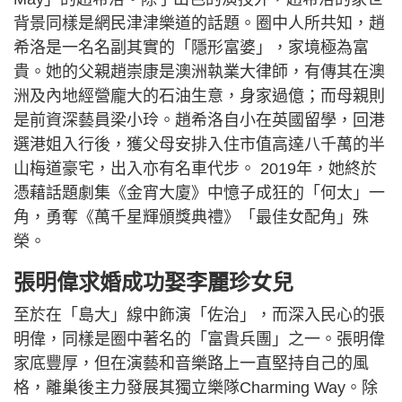
背景同樣是網民津津樂道的話題。圈中人所共知，趙
希洛是一名名副其實的「隱形富婆」，家境極為富
貴。她的父親趙崇康是澳洲執業大律師，有傳其在澳
洲及內地經營龐大的石油生意，身家過億；而母親則
是前資深藝員梁小玲。趙希洛自小在英國留學，回港
選港姐入行後，獲父母安排入住市值高達八千萬的半
山梅道豪宅，出入亦有名車代步。 2019年，她終於
憑藉話題劇集《金宵大廈》中憶子成狂的「何太」一
角，勇奪《萬千星輝頒獎典禮》「最佳女配角」殊
榮。
張明偉求婚成功娶李麗珍女兒
至於在「島大」線中飾演「佐治」，而深入民心的張
明偉，同樣是圈中著名的「富貴兵團」之一。張明偉
家底豐厚，但在演藝和音樂路上一直堅持自己的風
格，離巢後主力發展其獨立樂隊Charming Way。除