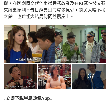
傑，亦因劇情交代他重操特務故業及在IG感性發文惹
來離巢揣測。昔日經典班底買少見少，網民大嘆不捨
之餘，也難怪大結局傳聞甚囂塵上。
+37
↓立即下載星島頭條App↓