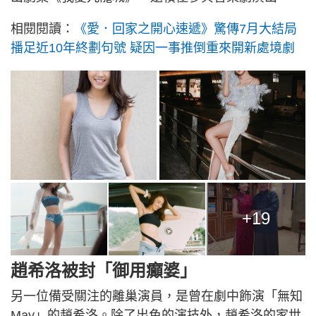
相閱閱讀：
《愛．回家之開心速遞》驚傳7月大結局
播足近10年終劃句號 疑因一事推倒重來開新處境劇
+19
趙希洛被封「御用癲婆」
另一位備受關注的離巢演員，是曾在劇中飾演「無知
May」的趙希洛。除了出色的演技外，趙希洛的家世