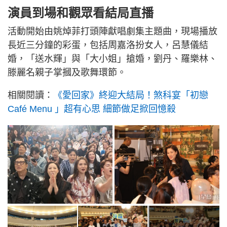
演員到場和觀眾看結局直播
活動開始由姚焯菲打頭陣獻唱劇集主題曲，現場播放
長近三分鐘的彩蛋，包括周嘉洛扮女人，呂慧儀結
婚，「送水輝」與「大小姐」搶婚，劉丹、羅樂林、
滕麗名親子掌摑及歌舞環節。
相關閱讀：
《愛回家》終迎大結局！煞科宴「初戀
Café Menu 」超有心思 細節做足掀回憶殺