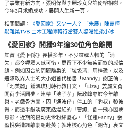
了事業有新方向，張明偉與李麗珍女兒許倚榕相戀，
今年3月求婚成功，展開人生新一頁。
相關閱讀：
《愛回家》又少一人？ 「朱展」陳嘉輝
疑離巢TVB 土木工程師轉行當藝人娶港姐梁小冰
《愛回家》開播9年逾30位角色離開
其實《愛·回家》長播多年，不少靈魂人物的「消
失」都令觀眾大感可惜，更留下不少無疾而終的感情
線。例如因合約問題離巢的「垃圾清」周梓盈，以及
遠嫁政界人士的大小姐首代秘書「Mandy」謝芷倫；
「池美麗」鍾凱琪則轉行教日文，「Liza」姜麗文勇
闖荷李活圓夢，連帶「池子孝」阮政峰亦於今年離
巢。老戲骨方面，因「通波仔」停工的「豹叔」黎彼
得，而憑半鹹淡廣東話爆紅的「曹總」劉一飛亦因病
息影。近期的變動更令粉絲憂心，「怪雞Fanny」張
盈悅突遭調離劇組赴英；就連核心角色「潮偉」袁文