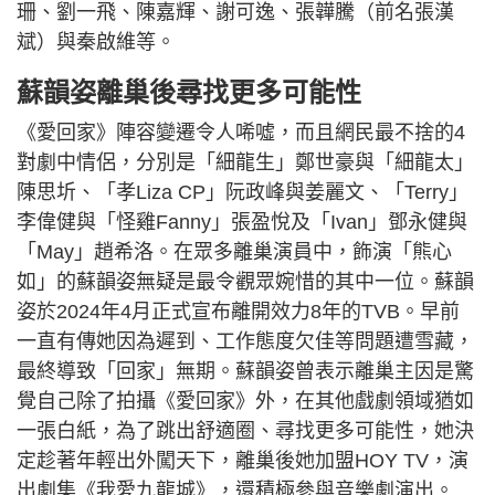
珊、劉一飛、陳嘉輝、謝可逸、張韡騰（前名張漢
斌）與秦啟維等。
蘇韻姿離巢後尋找更多可能性
《愛回家》陣容變遷令人唏噓，而且網民最不捨的4
對劇中情侶，分別是「細龍生」鄭世豪與「細龍太」
陳思圻、「孝Liza CP」阮政峰與姜麗文、「Terry」
李偉健與「怪雞Fanny」張盈悅及「Ivan」鄧永健與
「May」趙希洛。在眾多離巢演員中，飾演「熊心
如」的蘇韻姿無疑是最令觀眾婉惜的其中一位。蘇韻
姿於2024年4月正式宣布離開效力8年的TVB。早前
一直有傳她因為遲到、工作態度欠佳等問題遭雪藏，
最終導致「回家」無期。蘇韻姿曾表示離巢主因是驚
覺自己除了拍攝《愛回家》外，在其他戲劇領域猶如
一張白紙，為了跳出舒適圈、尋找更多可能性，她決
定趁著年輕出外闖天下，離巢後她加盟HOY TV，演
出劇集《我愛九龍城》，還積極參與音樂劇演出。