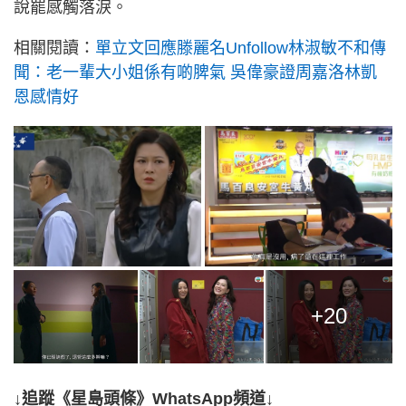
說罷感觸落淚。
相關閱讀：
單立文回應滕麗名Unfollow林淑敏不和傳
聞：老一輩大小姐係有啲脾氣 吳偉豪證周嘉洛林凱
恩感情好
+20
↓追蹤《星島頭條》WhatsApp頻道↓