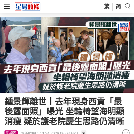
繁
简
鍾景輝離世丨去年現身西貢「最
後露面照」曝光 坐輪椅望海明顯
消瘦 疑於護老院慶生思路仍清晰
更新時間：13:34 2026-06-03 HKT
影視圈