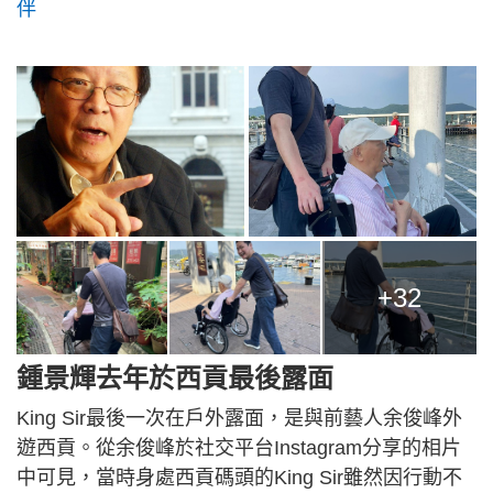
伴
+32
鍾景輝去年於西貢最後露面
King Sir最後一次在戶外露面，是與前藝人余俊峰外
遊西貢。從余俊峰於社交平台Instagram分享的相片
中可見，當時身處西貢碼頭的King Sir雖然因行動不