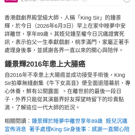
香港戲劇界殿堂級大師、人稱「King Sir」的鍾景
輝，於今日（2026年6月3日）早上在家中睡夢中安
詳離世，享年89歲。其姪兒鍾至權今日沉痛證實死
訊，表示伯父一生奉獻戲劇，桃李滿門，家屬正著手
處理身後事，並感謝各界一直以來的關心與陪伴。
鍾景輝2016年患上大腸癌
自2016年不幸患上大腸癌並成功接受手術後，King
Sir拍畢無綫劇集《牛下女高音》便全面退隱幕前，專
心休養，鮮有公開露面 。在離世前的最後一段日
子，外界只能從其演藝界好友探望時留下的珍貴點
滴，了解這位一代大師的近況。
相關閱讀：
鍾景輝於睡夢中離世享年89歲 姪兒沉痛
宣佈消息 著手處理King Sir身後事：感謝一直關心陪