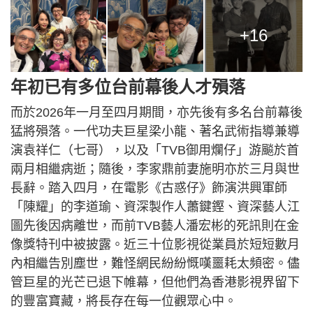
+16
年初已有多位台前幕後人才殞落
而於2026年一月至四月期間，亦先後有多名台前幕後
猛將殞落。一代功夫巨星梁小龍、著名武術指導兼導
演袁祥仁（七哥），以及「TVB御用爛仔」游飈於首
兩月相繼病逝；隨後，李家鼎前妻施明亦於三月與世
長辭。踏入四月，在電影《古惑仔》飾演洪興軍師
「陳耀」的李道瑜、資深製作人蕭鍵鏗、資深藝人江
圖先後因病離世，而前TVB藝人潘宏彬的死訊則在金
像獎特刊中被披露。近三十位影視從業員於短短數月
內相繼告別塵世，難怪網民紛紛慨嘆噩耗太頻密。儘
管巨星的光芒已退下帷幕，但他們為香港影視界留下
的豐富寶藏，將長存在每一位觀眾心中。