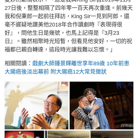
27日後，整整相隔了四年零一百天再次重逢。前幾天
我和倪秉郎一起前往拜訪，King Sir一見到阿郎，還
毫不遲疑地讚美他2018年合作讀劇時『表現得很
好』，問他生日是幾號，也馬上記得是『3月23
日』。雖然相聚時光短暫，但看見他安好，一切的祝
福都已親自轉達，這段時光讓我難以忘懷。」
相關閱讀：
戲劇大師鍾景輝離世享年89歲 10年前患
大腸癌後淡出幕前 附大腸癌12大常見徵狀