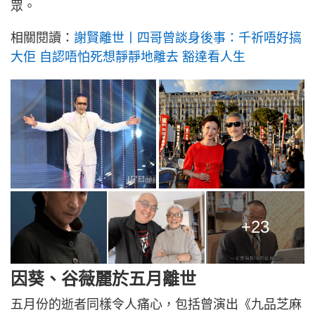
眾。
相關閱讀：
謝賢離世丨四哥曾談身後事：千祈唔好搞
大佢 自認唔怕死想靜靜地離去 豁達看人生
+23
因葵、谷薇麗於五月離世
五月份的逝者同樣令人痛心，包括曾演出《九品芝麻