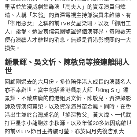
里活並於漫威劇集飾演「高夫人」的資深演員何煒
晴、人稱「朱翁」的資深電視主持兼演員朱維德、有
「御用惡女」之稱的前TVB女星梁珊，以及「御用工
人」梁愛。這波哀傷氛圍籠罩整個演藝界，每隔數天
便有演藝人才離世的消息，無疑是香港影視圈的一大
損失。
鍾景輝、吳文忻、陳敏兒等接連離開人
世
回顧剛過去的六月份，多位陪伴港人成長的演藝名人
亦不幸辭世，當中包括香港戲劇大師「King Sir」鍾
景輝、不敵病魔的前港姐吳文忻、陳敏兒、資深攝影
師及導演何寶榮，以及資深演員苗金鳳。同時，在香
港出生並於台灣成名的「搖滾教父」黃大煒、一代武
打巨星李小龍胞姊李秋源，以及年僅20多歲因病離世
的前ViuTV節目主持施可瑩，亦於同月先後告別大