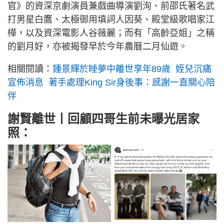
官》的資深京劇演員兼戲曲導演劉洵、前邵氏著名武
打男星白鷹、太極御用填詞人因葵、殿堂級歌唱家江
樺，以及資深電影人谷薇麗；而有「高齡亞姐」之稱
的劉月好，亦被揭發早於今年農曆二月仙遊。
相關閱讀：
鍾景輝於睡夢中離世享年89歲 姪兒沉痛
宣佈消息 著手處理King Sir身後事：感謝一直關心陪
伴
謝賢離世丨回顧四哥生前未曝光居家
照：