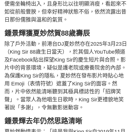
便需坐輪椅出入，且身形比以往明顯消瘦，看起來不
如從前般豐腴，但幸好精神狀態不俗，依然流露出昔
日那份儒雅與溫和的氣質。
鍾景輝獲夏妙然賀88歲壽辰
除了戶外活動，前港台DJ夏妙然亦在2025年3月23日
（King Sir 88歲生日當天），於其個人YouTube頻道
及Facebook貼出探望King Sir的慶生短片與合照。影
片中的背景環境，疑似是護老院或療養院舍的內部。
為保護King Sir的隱私，夏妙然在發布影片時貼心地
用 Emoji（表情符號）遮蓋了King Sir的面容。然
而，片中依然能清晰聽到其極具標誌性的「招牌笑
聲」。當眾人為他唱生日歌時，King Sir更禮貌地笑
著說「多謝」，令無數影迷動容。
鍾景輝去年仍然思路清晰
夏妙然動情表示：「這是我與King Sir自2019年11月