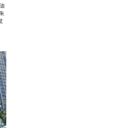
油
朱
斌