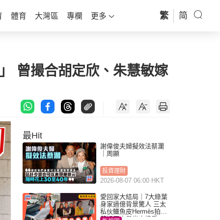
繁
简
育
體育
大灣區
專欄
更多
」 曾撮合胡定欣、朱慧敏嫁
最Hit
謝偉俊夫婦擬效法蔡瀾
｜周顯
投資理財
2026-08-07 06:00 HKT
愛回家大結局｜7大綠葉
身家過億背景驚人 三太
私伙鱷魚皮Hermès拍劇
蘇姐原來是半山樓后