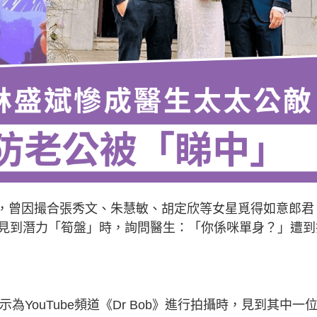
廣，曾因撮合張秀文、朱慧敏、胡定欣等女星覓得如意郎君
見到潛力「筍盤」時，詢問醫生：「你係咪單身？」遭到
為YouTube頻道《Dr Bob》進行拍攝時，見到其中一