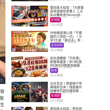
愛回家大結局｜7大綠葉
身家過億背景驚人 三太
私伙鱷魚皮Hermès拍劇
蘇姐原來是半山樓后
影視圈
13小時前
內地媽居港心得「不要
臉的人得到一切」！分
享3方面「豁出去」有著
數 網民：你好厲害
生活百科
16小時前
街坊酒樓推「平民價」
歎奢華盛宴！$9.8紅燒
BB鴿/$28開邊蒸龍蝦 3
大晚餐超值優惠
飲食
15小時前
F
功夫女足丨周星馳千呼
u
l
萬喚終出來！偕劉嘉玲
l
迪麗熱巴超狂陣容破天
後發
s
c
荒現身香港謝票
影視圈
r
旋
e
14小時前
e
n
起生
愛回家大結局丨歷年逾