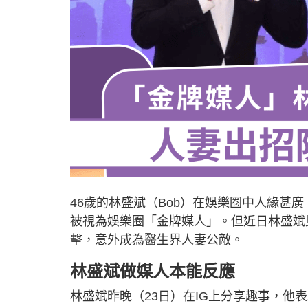
46歲的林盛斌（Bob）在娛樂圈中人緣甚
被視為娛樂圈「金牌媒人」。但近日林盛斌
擊，意外成為醫生界人妻公敵。
林盛斌做媒人本能反應
林盛斌昨晚（23日）在IG上分享趣事，他表示