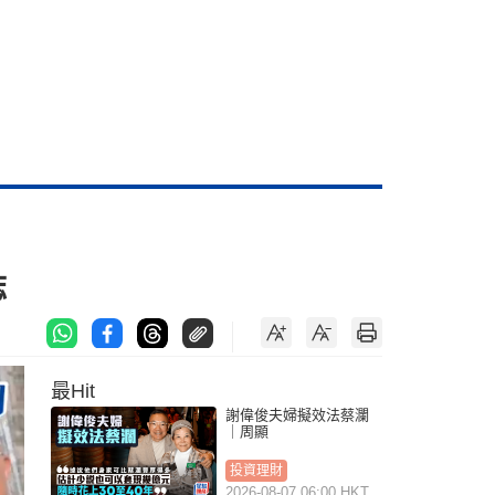
誌
最Hit
謝偉俊夫婦擬效法蔡瀾
｜周顯
投資理財
2026-08-07 06:00 HKT