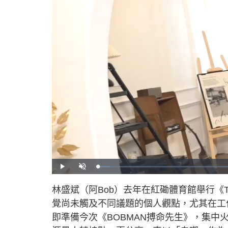
L
P
U
o
l
n
a
a
m
d
y
u
林盛斌（阿Bob）去年在紅磡體育館舉行《Th
e
t
d
e
:
覺尚未觸及不同議題的個人觀點，尤其在工
4
.
1
即準備今次《BOBMAN搏命先生》，集中
6
%