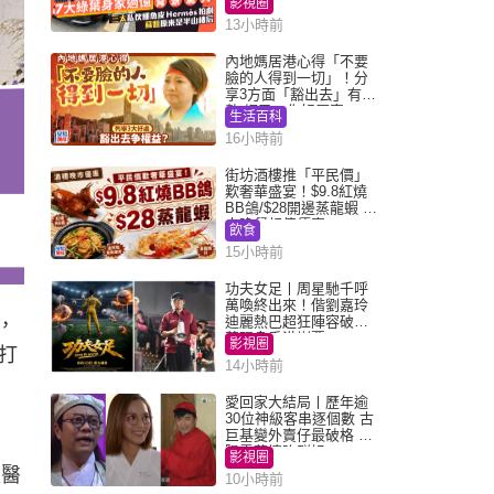
影視圈
13小時前
內地媽居港心得「不要
臉的人得到一切」！分
享3方面「豁出去」有著
數 網民：你好厲害
生活百科
16小時前
街坊酒樓推「平民價」
歎奢華盛宴！$9.8紅燒
BB鴿/$28開邊蒸龍蝦 3
大晚餐超值優惠
飲食
15小時前
功夫女足丨周星馳千呼
萬喚終出來！偕劉嘉玲
迪麗熱巴超狂陣容破天
，
荒現身香港謝票
影視圈
打
14小時前
愛回家大結局丨歷年逾
30位神級客串逐個數 古
巨基變外賣仔最破格 歐
陽震華情陷群姐
影視圈
位醫
10小時前