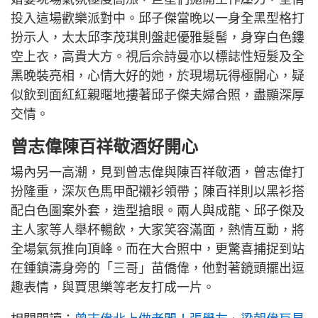
投入這場歡樂派對中。邱子傑當晚以一身全黑型格打
扮示人，太太邱李茂琪則盤起優雅髮髻，身穿白色鏤
空上衣，高貴大方。視后佘詩曼亦以標誌性短髮及全
黑晚裝亮相，心情大好的她，於現場玩得極開心，疑
似飲到面紅紅親暱地摟著邱子傑夫婦合照，盡顯深厚
交情。
曾志偉陳百祥敬酒好開心
場內另一高潮，見到曾志偉與陳百祥敬酒，曾志偉打
扮隆重，深灰色馬甲配襯衫領帶；陳百祥則以黑衫搭
配白色圖案外套，造型搶眼。兩人與成龍、邱子傑及
主人家等人舉杯暢飲，大家笑容滿面，熱情互動，將
全場氣氛推向頂峰。而在大合照中，更驚喜捕捉到站
在鍾鎮濤身旁的「三哥」苗僑偉，他對著鏡頭擺出逗
趣表情，與賈思樂等老友打成一片。