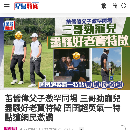
繁
简
苖僑偉父子激罕同場 三哥勁寵兒
盡騷好老竇特徵 囝囝超英氣一特
點獲網民激讚
更新時間：16:00 2026-03-20 HKT
影視圈