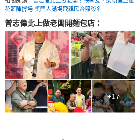
相關閱讀：
曾志偉北上做老闆！張學友、梁朝偉巨星
花籃陣撐場 獎門人滿場飛親民合照簽名
曾志偉北上做老闆開麵包店：
+17