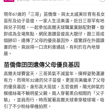
現年67歲的「三哥」苗僑偉，與太太戚美珍育有長女
苗彤及幼子苗俊，一家人生活美滿。近日三哥罕有地
與兒子同框，一起參加高爾夫球職業業餘配對賽，旋
即成為全場焦點，網民激讚苗俊高大靚仔，跟三哥成
個餅印，遺傳了父母的優良基因外，還驚訝在外國讀
書的他，竟說得一口流利普通話，有利於在內地發
展。
苗僑偉囝囝遺傳父母優良基因
高爾夫球賽當天，三哥英氣不減當年，揮桿姿勢瀟灑
有力，而現年32歲的兒子苗俊，更是完美繼承了父母
的優良基因，身形高大挺拔，五官俊朗，陽光帥氣的
模樣絲毫不輸明星父親。兩人穿著黑白相間的「父子
裝」，並肩而行，時而駕著高爾夫球車穿梭球場，吸
引了不少粉絲舉機拍照。