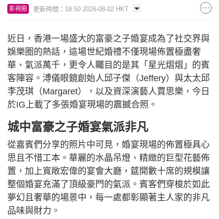
更新時間：18:50 2026-08-02 HKT
影視圈
近日，香港一場盛大的富豪之子婚宴成為了社交界與
娛樂圈的熱話，這場世紀婚禮不僅現場佈置極盡奢
華、氣派萬千，更令人矚目的是其「星光熠熠」的賓
客陣容。溥儀眼鏡創始人邱子傑（Jeffery）與太太邱
李茂琪（Margaret），以及資深演藝人賈思樂，今日
於IG上載了多張婚宴現場的震撼合照。
城中富豪之子婚宴氣派非凡
從嘉賓們分享的照片中可見，婚宴現場的佈置極具心
思且不惜工本。華麗的水晶吊燈、精緻的巨型花藝佈
置，加上寬敞宏偉的宴會大廳，筵開數十席的規模讓
整個婚宴充滿了頂級豪門的氣派。賓客們穿梭於如此
夢幻且奢華的場景中，每一處都彰顯著主人家的非凡
品味與財力。