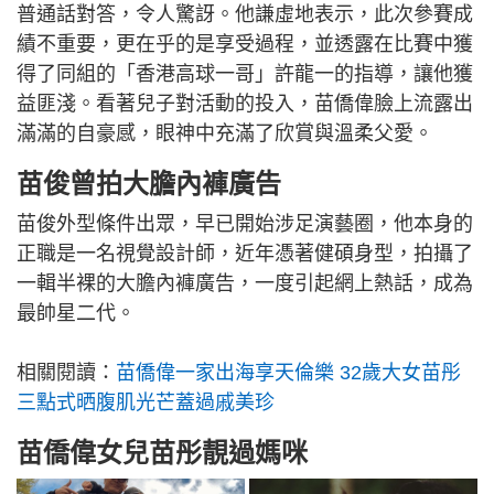
普通話對答，令人驚訝。他謙虛地表示，此次參賽成
績不重要，更在乎的是享受過程，並透露在比賽中獲
得了同組的「香港高球一哥」許龍一的指導，讓他獲
益匪淺。看著兒子對活動的投入，苗僑偉臉上流露出
滿滿的自豪感，眼神中充滿了欣賞與溫柔父愛。
苗俊曾拍大膽內褲廣告
苗俊外型條件出眾，早已開始涉足演藝圈，他本身的
正職是一名視覺設計師，近年憑著健碩身型，拍攝了
一輯半裸的大膽內褲廣告，一度引起網上熱話，成為
最帥星二代。
相關閱讀：
苗僑偉一家出海享天倫樂 32歲大女苗彤
三點式晒腹肌光芒蓋過戚美珍
苗僑偉女兒苗彤靚過媽咪