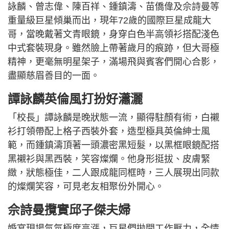
詠麟、曾志偉、陳百祥、鍾鎮濤、苗僑偉及佘詩曼等
重量級巨星傾巢而出，現年72歲的國際巨星成龍大
哥，當晚戴著文青眼鏡，身穿白色半高領衫搭配淺色
中式套裝現身。雖然臉上帶著歲月的痕跡，但大哥極
精神，更毫無明星架子，滿場飛與賓客們開心合影，
盡顯慈眉善目的一面。
譚詠麟英倫風打扮好瀟灑
「校長」譚詠麟是晚狀態一流，顯得駐顏有術，白襯
衫打領帶配上格子西裝外套，造型極具英倫紳士風
範，而鍾鎮濤頂著一頭濃密黑短髮，以黑框眼鏡配搭
黑襯衫與黑西裝，笑容燦爛。他身形挺拔、皮膚緊
緻，狀態極佳，二人跟成龍同框時，三人展現出同款
的燦爛笑容，可見老友相聚份外開心。
佘詩曼攬實邱子傑夫婦
婚宴現場氣氛極度高漲，巨星們拋開工作壓力，全情