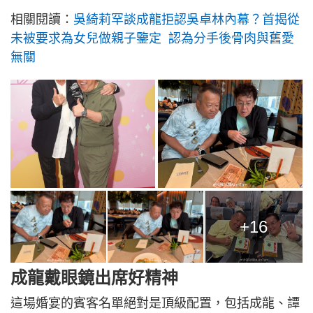
相關閱讀：
吳綺莉罕談成龍拒認吳卓林內幕？首揭從
未被要求為女兒做親子鑒定 認為分手後骨肉與舊愛
無關
+16
成龍戴眼鏡出席好精神
這場婚宴的賓客名單絕對是頂級配置，包括成龍、譚