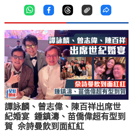
譚詠麟、曾志偉、陳百祥出席世
紀婚宴 鍾鎮濤、苗僑偉超有型到
賀 佘詩曼飲到面紅紅