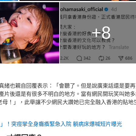
+8
真緒也親自回覆表示：「會聽了。但是說廣東話還是要再
產片後還是有很多不明白的地方。當有網民開玩笑叫她多
老母！」，此舉讓不少網民大讚她已完全融入香港的貼地
毒」！突痙攣全身癱瘓緊急入院 躺病床爆喊短片曝光