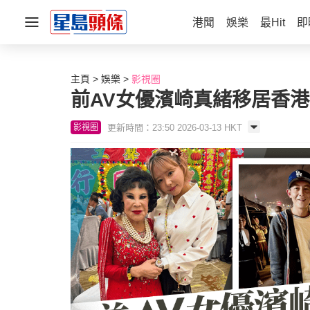
港聞
娛樂
最Hit
即
主頁
娛樂
影視圈
前AV女優濱崎真緒移居香
更新時間：23:50 2026-03-13 HKT
影視圈