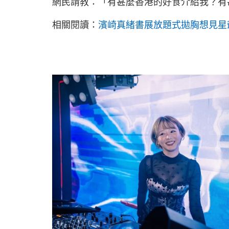
網民請教：「有甚麼香港的好食介紹我？有
相關閱讀：
濱崎真緒書展放題式拋胸想見星