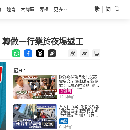
繁
简
育
體育
大灣區
專欄
更多
 轉做一行業於夜場返工
最Hit
陳錦鴻保護自閉兒受訪
變嗌交？ 激動反駁顏聯
武：我擔心咁又點 網民
批主持咄咄逼人
影視圈
01:20
12小時前
黃大仙血案│死者預謀報
復噪音滋擾 聽到樓上單
位拉鐵閘聲 攜刀等𨋢伏
擊傷者
突發
02:38
6小時前