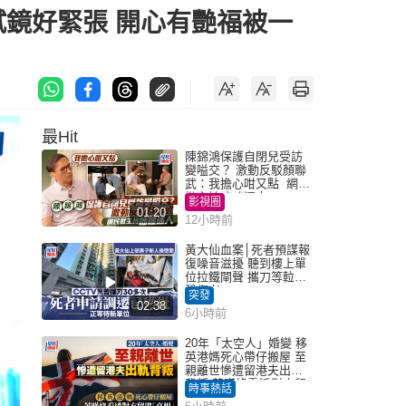
試鏡好緊張 開心有艷福被一
最Hit
陳錦鴻保護自閉兒受訪
變嗌交？ 激動反駁顏聯
武：我擔心咁又點 網民
批主持咄咄逼人
影視圈
01:20
12小時前
黃大仙血案│死者預謀報
復噪音滋擾 聽到樓上單
位拉鐵閘聲 攜刀等𨋢伏
擊傷者
突發
02:38
6小時前
20年「太空人」婚變 移
英港媽死心帶仔搬屋 至
親離世慘遭留港夫出軌
背叛 苦嘆終看透對方留
時事熱話
港「真相」｜Juicy叮