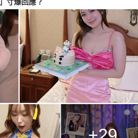
雞」寸爆回應？
+29