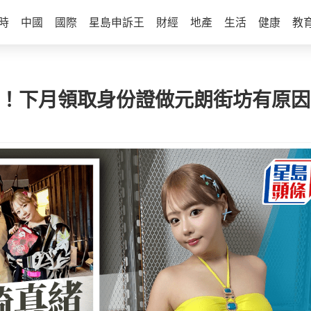
時
中國
國際
星島申訴王
財經
地產
生活
健康
教
港！下月領取身份證做元朗街坊有原因