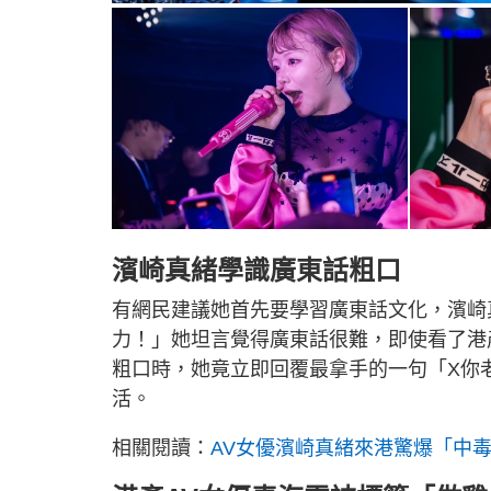
濱崎真緒學識廣東話粗口
有網民建議她首先要學習廣東話文化，濱崎
力！」她坦言覺得廣東話很難，即使看了港
粗口時，她竟立即回覆最拿手的一句「X你
活。
相關閱讀：
AV女優濱崎真緒來港驚爆「中