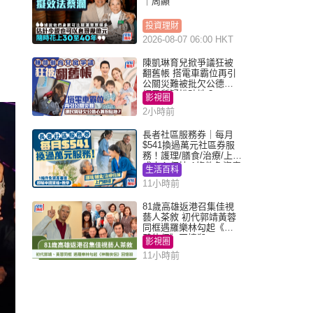
｜周顯
投資理財
2026-08-07 06:00 HKT
陳凱琳育兒掀爭議狂被
翻舊帳 搭電車霸位再引
公關災難被批欠公德心
網民質疑扮貼地？
影視圈
2小時前
長者社區服務券｜每月
$541換過萬元社區券服
務！護理/膳食/治療/上門
或中心任揀 1條件免資產
生活百科
審查（附申請資格及教
11小時前
學）
81歲高雄返港召集佳視
藝人茶敘 初代郭靖黃蓉
同框遇羅樂林勾起《神
鵰俠侶》回憶殺
影視圈
11小時前