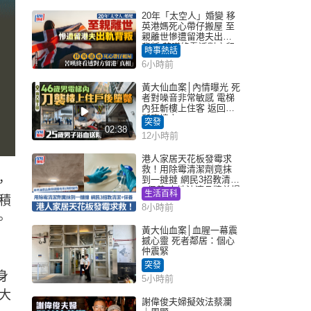
20年「太空人」婚變 移
英港媽死心帶仔搬屋 至
親離世慘遭留港夫出軌
背叛 苦嘆終看透對方留
時事熱話
港「真相」｜Juicy叮
6小時前
黃大仙血案│內情曝光 死
者對噪音非常敏感 電梯
內狂斬樓上住客 返回住
所墮樓亡
突發
02:38
12小時前
港人家居天花板發霉求
救！用除霉清潔劑竟抹
到一撻撻 網民3招教清潔
，
+保養 本地油漆品牌曾提
生活百科
積
醒勿用1物防變色
8小時前
。
黃大仙血案│血腥一幕震
撼心靈 死者鄰居：個心
仲震緊
突發
身
5小時前
大
謝偉俊夫婦擬效法蔡瀾