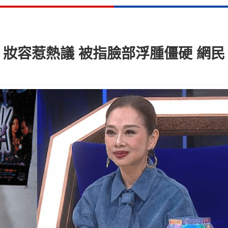
》妝容惹熱議 被指臉部浮腫僵硬 網