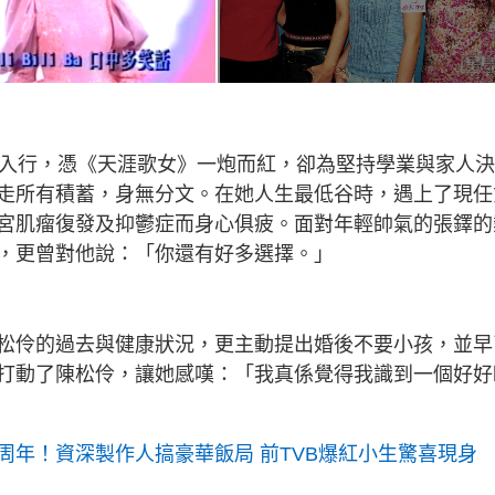
歲入行，憑《天涯歌女》一炮而紅，卻為堅持學業與家人
走所有積蓄，身無分文。在她人生最低谷時，遇上了現任
宮肌瘤復發及抑鬱症而身心俱疲。面對年輕帥氣的張鐸的
，更曾對他說：「你還有好多選擇。」
松伶的過去與健康狀況，更主動提出婚後不要小孩，並早
打動了陳松伶，讓她感嘆：「我真係覺得我識到一個好好
周年！資深製作人搞豪華飯局 前TVB爆紅小生驚喜現身