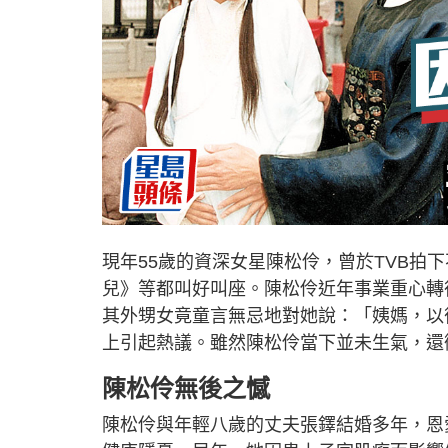
現年55歲的資深女星陳松伶，曾於TVB拍
兒》等都叫好叫座。陳松伶近年事業重心轉
其外甥女竟童言無忌地對她說：「姨媽，以
上引起熱議。雖然陳松伶當下並未生氣，還
陳松伶無後之憾
陳松伶與年輕八歲的丈夫張鐸結婚多年，恩