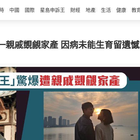
時
中國
國際
星島申訴王
財經
地產
生活
健康
教
一親戚覬覦家產 因病未能生育留遺憾