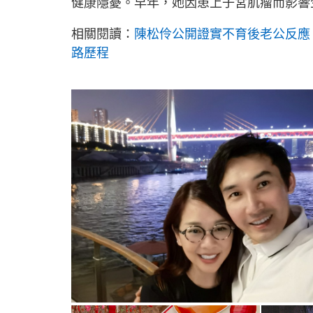
健康隱憂。早年，她因患上子宮肌瘤而影響
相關閱讀：
陳松伶公開證實不育後老公反應
路歷程