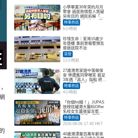
小學畢業30年突約月月
聚會 過度熱情惹人質疑
另有目的 網民拆解「扮
熟」4大動機｜Juicy叮
時事熱話
6小時前
珍惜生命｜荃灣15歲少
年墮樓 事前曾報警預告
昏迷送院不治
突發
11小時前
27歲港男家道中落做保
安 慘遭舊同學嘲笑 捱足
3年遇「高人」指點 終辭
職宣告「轉做一事」｜
時事熱話
，
Juicy叮
4小時前
網
「你個frd廢！」JUPAS
放榜炫耀港大醫科Offer
名校女生囂張留言惹眾
怒 醫學院澄清：宣稱
時事熱話
「40.5分獲錄取」不符事
2026-08-06 17:40 HKT
實｜Juicy叮
的
40歲港漂棄百萬年薪來