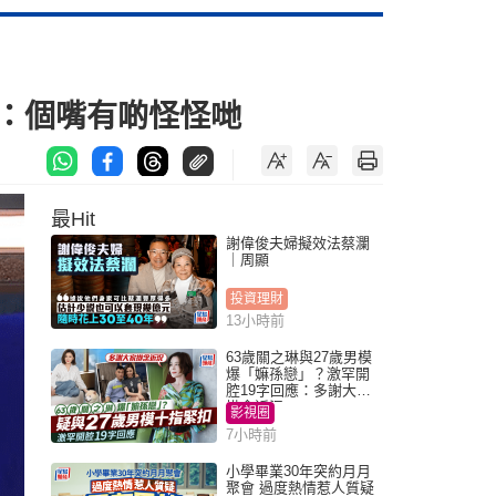
民：個嘴有啲怪怪哋
最Hit
謝偉俊夫婦擬效法蔡瀾
｜周顯
投資理財
13小時前
63歲關之琳與27歲男模
爆「嫲孫戀」？激罕開
腔19字回應：多謝大家
掛念近況
影視圈
7小時前
小學畢業30年突約月月
聚會 過度熱情惹人質疑