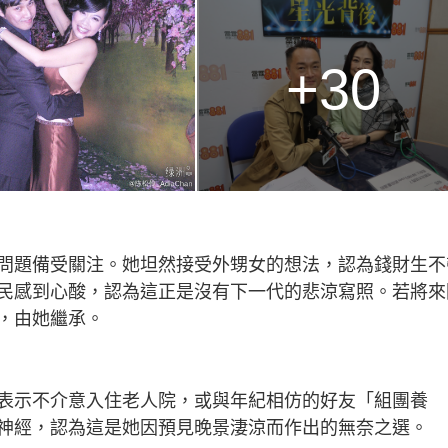
+30
問題備受關注。她坦然接受外甥女的想法，認為錢財生不
民感到心酸，認為這正是沒有下一代的悲涼寫照。若將來
，由她繼承。
表示不介意入住老人院，或與年紀相仿的好友「組團養
神經，認為這是她因預見晚景淒涼而作出的無奈之選。