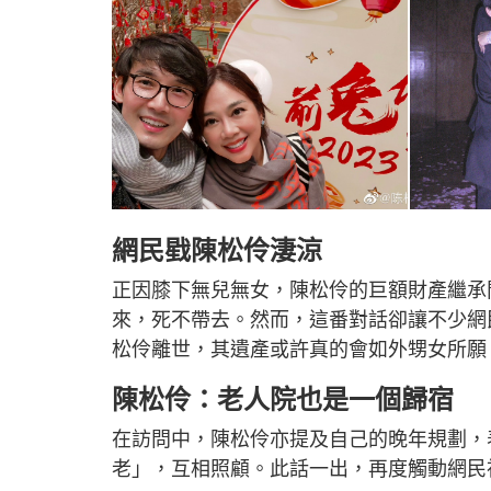
網民戥陳松伶淒涼
正因膝下無兒無女，陳松伶的巨額財產繼承
來，死不帶去。然而，這番對話卻讓不少網
松伶離世，其遺產或許真的會如外甥女所願
陳松伶：老人院也是一個歸宿
在訪問中，陳松伶亦提及自己的晚年規劃，
老」，互相照顧。此話一出，再度觸動網民