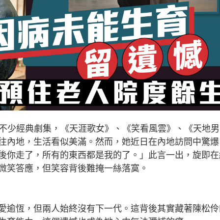
下不少經典劇集，《天涯歌女》、《笑看風雲》、《天地男
往內地，生活看似美滿。然而，她近日在內地訪問中驚爆
後你走了，所有的東西都是我的了。」此言一出，旋即在
微笑答應，但笑容背後難掩一絲落寞。
愛逾恆，但兩人始終沒有下一代。這背後其實藏著陳松伶