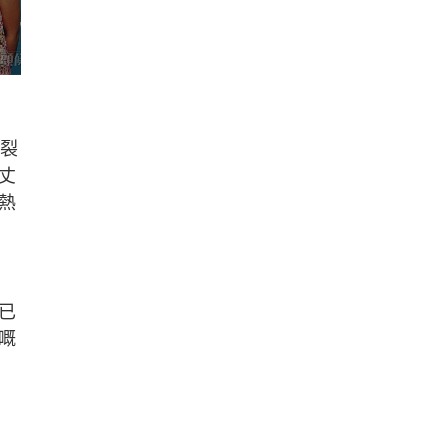
決裂
丈
熱
已
嘅