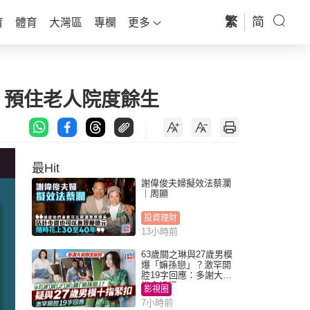
繁
简
育
體育
大灣區
專欄
更多
 預住老人院度餘生
最Hit
謝偉俊夫婦擬效法蔡瀾
｜周顯
投資理財
13小時前
63歲關之琳與27歲男模
爆「嫲孫戀」？激罕開
腔19字回應：多謝大家
掛念近況
影視圈
7小時前