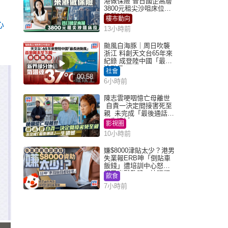
港做保險 昔日國企高層
3800元租尖沙咀床位｜
租盤Million
樓市動向
心
13小時前
颱風白海豚｜周日吹襲
浙江 料創天文台65年來
紀錄 成登陸中國「最長
途颱風」
社會
00:58
6小時前
陳志雲哽咽憶亡母離世
自責一決定間接害死至
親 未完成「最後通話」
一生遺憾
影視圈
10小時前
嫌$8000津貼太少？港男
失業報ERB呻「倒貼車
飯錢」遭培訓中心怒轟
網民幽默教路：揀呢類
飲食
課程唔會蝕...
7小時前