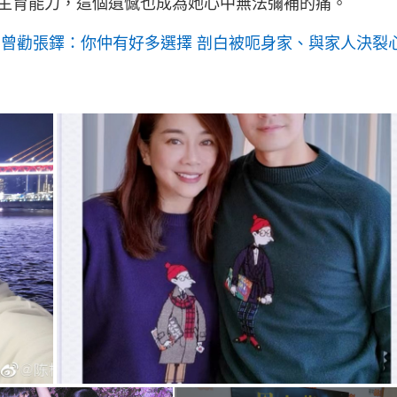
生育能力，這個遺憾也成為她心中無法彌補的痛。
 曾勸張鐸：你仲有好多選擇 剖白被呃身家、與家人決裂