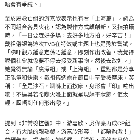
唔會有爭議。」
至於屬救亡組的游嘉欣表示也有看「上海篇」，認為
不同組合各具火花，認為製作方式頗創新，又指拍攝
時，「一日要趕好多場，去好多地方拍，好辛苦！」
戴祖儀認為這次TVB在特效或主題上也是勇於嘗試，
「睇吓觀眾鍾意定係唔鍾意，即刻作出改善，我覺得
呢個社會就係要不停去接受新事物，然後去改進。」
她覺得無論「廣深組」或「上海組」，重點都是分享
正能量和快樂。戴祖儀透露在節目中享受按摩床，笑
稱︰「全是沙石，瞓喺上面按摩，身形會『印』咗出
嚟！不過吳若希瞓火喺上面就呈現躺平狀態。佢太
輕，壓唔到任何形出嚟。」
提到《非常檢控觀》中，游嘉欣、吳偉豪再成CP組
合，有大膽的親熱戲，游嘉欣形容︰「都唔夠激！」