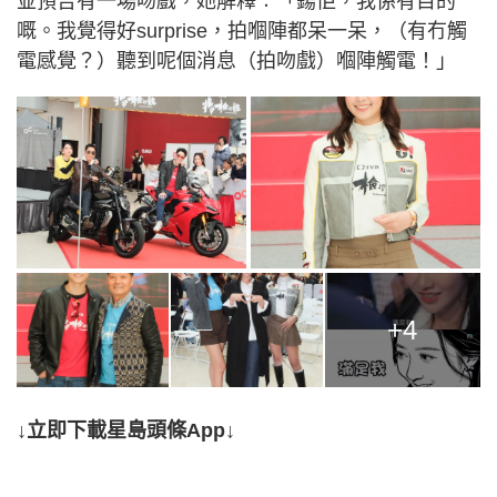
並預告有一場吻戲，她解釋︰「鍚佢，我係有目的
嘅。我覺得好surprise，拍嗰陣都呆一呆，（有冇觸
電感覺？）聽到呢個消息（拍吻戲）嗰陣觸電！」
+4
↓立即下載星島頭條App↓