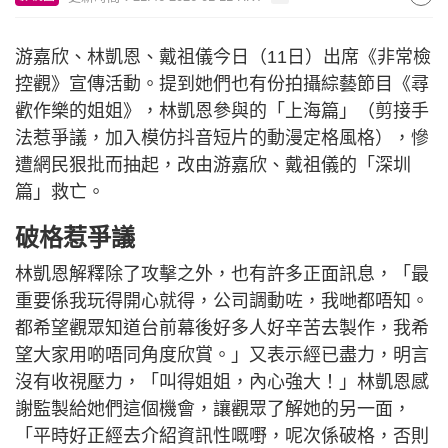
游嘉欣、林凱恩、戴祖儀今日（11日）出席《非常檢
控觀》宣傳活動。提到她們也有份拍攝綜藝節目《尋
歡作樂的姐姐》，林凱恩參與的「上海篇」（剪接手
法惹爭議，加入模仿抖音短片的動漫定格風格），慘
遭網民狠批而抽起，改由游嘉欣、戴祖儀的「深圳
篇」救亡。
破格惹爭議
林凱恩解釋除了攻擊之外，也有許多正面訊息，「最
重要係我玩得開心就得，公司調動咗，我哋都唔知。
都希望觀眾知道台前幕後好多人好辛苦去製作，我希
望大家用啲唔同角度欣賞。」又表示經已盡力，明言
沒有收視壓力，「叫得姐姐，內心強大！」林凱恩感
謝監製給她們這個機會，讓觀眾了解她的另一面，
「平時好正經去介紹資訊性嘅嘢，呢次係破格，否則