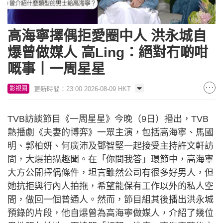
高海寧擇偶拒愛圈中人 洪永城自
爆曾做媒人 高Ling：絕對冇啲咁
嘅事丨一周星星
更新時間：23:00 2026-08-09 HKT
影視圈
TVB訪談節目《一周星星》今晚（9日）播出，TVB
熱播劇《夫妻的博弈》一眾主演，包括高海寧、馬國
明、郭柏妍、何廣沛及鄧智堅一起接受主持許文軒訪
問，大爆拍攝趣聞。在「你問我答」環節中，高海寧
大方公開擇偶條件，坦言雖然公司有很多好男人，但
她抗拒與行內人拍拖，希望能保有工作以外的私人空
間，做回一個普通人。然而，節目組其後播出洪永城
預錄的片段，他自爆曾為高海寧做媒人，介紹了幾位