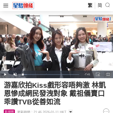
繁
简
Remaining
-
7:41
Loaded
:
Play
Unmute
Picture-
Full
7.35%
in-
Picture
Time
游嘉欣拍Kiss戲形容唔夠激 林凱
恩慘成網民發洩對象 戴祖儀賣口
乖讚TVB從善如流
更新時間：21:46 2026-01-11 HKT
影視圈