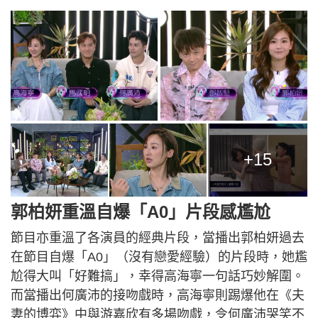
+15
郭柏妍重溫自爆「A0」片段感尷尬
節目亦重溫了各演員的經典片段，當播出郭柏妍過去
在節目自爆「A0」（沒有戀愛經驗）的片段時，她尷
尬得大叫「好難搞」，幸得高海寧一句話巧妙解圍。
而當播出何廣沛的接吻戲時，高海寧則踢爆他在《夫
妻的博弈》中與游嘉欣有多場吻戲，令何廣沛哭笑不