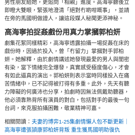
男性朋友給她，更追問「相親」進度。高海寧聽後立
即瞪大雙眼，緊張地澄清「絕對冇啲咁嘅事」，並請
在旁的馬國明做證人，讓這段媒人秘聞更添神秘。
高海寧拍捉姦戲份用真力掌摑郭柏妍
劇集花絮同樣精彩，高海寧透露拍攝一場捉姦在床的
戲份時，因過於投入，曾「冇留力」掌摑對手郭柏
妍。她解釋，由於劇情講述她發現最愛的男人與閨密
有染，當下情緒完全爆發，真實感受極度傷心，才會
有如此逼真的演出。郭柏妍則表示當時同樣投入在痛
苦情緒中，已不記得被打得有多重。此外，先天有聽
力障礙的何廣沛也分享，拍劇時因無法佩戴助聽器，
他必須靠熟背所有演員的對白，包括對手的最後一句
台詞，來克服拍攝困難，敬業精神可嘉。
相關閱讀：
夫妻的博弈1-25集劇情懶人包不斷更新｜
高海寧遭張頴康郭柏妍背叛 重生獲馬國明助復仇