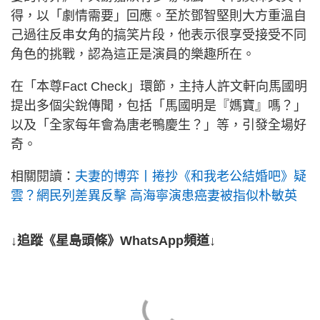
得，以「劇情需要」回應。至於鄧智堅則大方重溫自
己過往反串女角的搞笑片段，他表示很享受接受不同
角色的挑戰，認為這正是演員的樂趣所在。
在「本尊Fact Check」環節，主持人許文軒向馬國明
提出多個尖銳傳聞，包括「馬國明是『媽寶』嗎？」
以及「全家每年會為唐老鴨慶生？」等，引發全場好
奇。
相關閱讀：
夫妻的博弈丨捲抄《和我老公結婚吧》疑
雲？網民列差異反擊 高海寧演患癌妻被指似朴敏英
↓追蹤《星島頭條》WhatsApp頻道↓