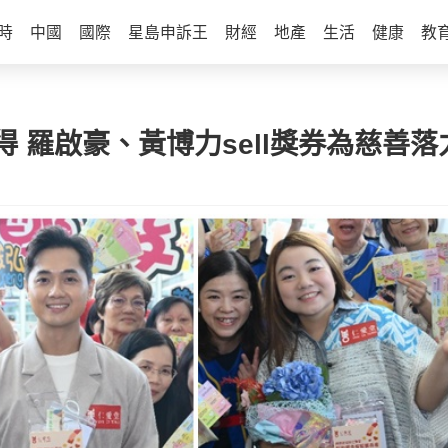
時
中國
國際
星島申訴王
財經
地產
生活
健康
教
 羅啟豪、黃博力sell獎券為慈善落