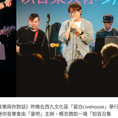
樂與你對話》昨晚在西九文化區「留白Livehouse」舉
次迷你音樂會由「豪吧」主辦，概念猶如一場「知音召集