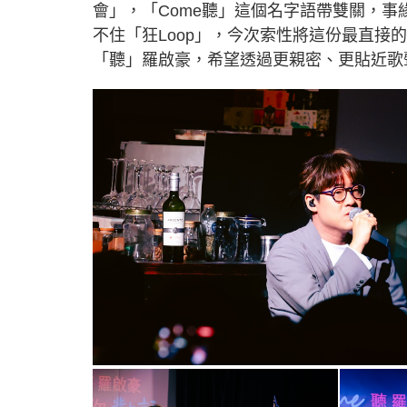
會」，「Come聽」這個名字語帶雙關，
不住「狂Loop」，今次索性將這份最直接
「聽」羅啟豪，希望透過更親密、更貼近歌