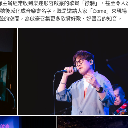
事緣主辦經常收到樂迷形容啟豪的歌聲「襟聽」，甚至令人
的聽後感化成音樂會名字，既是邀請大家「Come」來現場
聲的空間，為啟豪召集更多欣賞好歌、好聲音的知音。