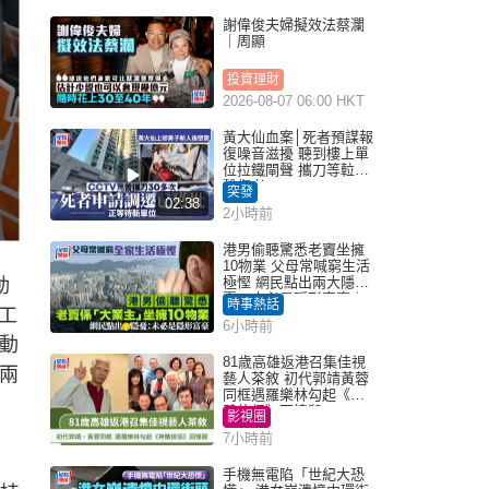
謝偉俊夫婦擬效法蔡瀾
｜周顯
投資理財
2026-08-07 06:00 HKT
黃大仙血案│死者預謀報
復噪音滋擾 聽到樓上單
位拉鐵閘聲 攜刀等𨋢伏
擊傷者
突發
02:38
2小時前
港男偷聽驚悉老竇坐擁
10物業 父母常喊窮生活
極慳 網民點出兩大隱
動
憂：未必是隱形富豪｜
時事熱話
工
Juicy叮
6小時前
動
81歲高雄返港召集佳視
兩
藝人茶敘 初代郭靖黃蓉
同框遇羅樂林勾起《神
鵰俠侶》回憶殺
影視圈
7小時前
手機無電陷「世紀大恐