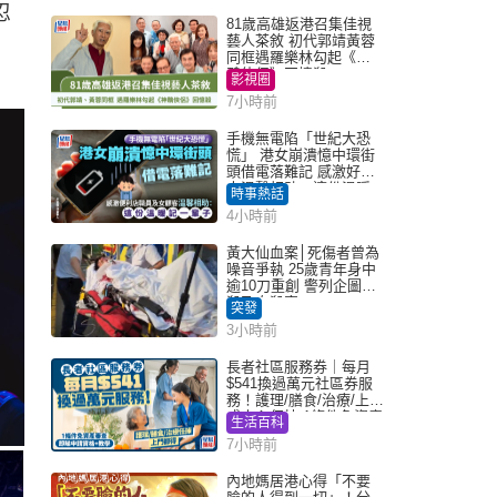
忍
81歲高雄返港召集佳視
藝人茶敘 初代郭靖黃蓉
同框遇羅樂林勾起《神
鵰俠侶》回憶殺
影視圈
7小時前
手機無電陷「世紀大恐
慌」 港女崩潰憶中環街
頭借電落難記 感激好心
人溫馨相助：這份溫暖
時事熱話
記一輩子｜Juicy叮
4小時前
黃大仙血案│死傷者曾為
噪音爭執 25歲青年身中
逾10刀重創 警列企圖謀
殺及自殺案
突發
3小時前
長者社區服務券｜每月
$541換過萬元社區券服
務！護理/膳食/治療/上門
或中心任揀 1條件免資產
生活百科
審查（附申請資格及教
7小時前
學）
內地媽居港心得「不要