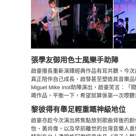
張學友御用色士風樂手助陣
啟豪擅長重新演繹經典作品有耳共聽，今次
真正陪伴自己成長、啟發甚至塑造其音樂品
Miguel Mike Inot助陣演出，啟
嘅作品，平衡一下，希望就算係第一次嚟聽
黎彼得有舉足輕重嘅神級地位
啟豪亦趁今次演出將焦點放到歌曲背後的創
怡、黃尚偉，以及早前離世的台灣音樂人袁