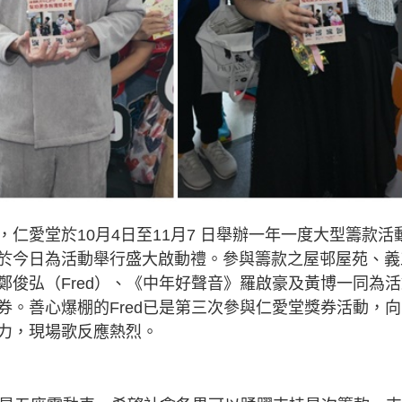
仁愛堂於10月4日至11月7 日舉辦一年一度大型籌款活
於今日為活動舉行盛大啟動禮。參與籌款之屋邨屋苑、義
俊弘（Fred）、《中年好聲音》羅啟豪及黃博一同為活
。善心爆棚的Fred已是第三次參與仁愛堂獎券活動，向
力，現場歌反應熱烈。