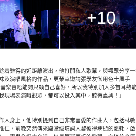
+10
趁着難得的近距離演出，他打開私人歌單，與觀眾分享一
味及演唱風格的作品，更榮幸邀請張學友御用色士風手
豪笑言：「開音樂會唔能夠只顧自己喜好，所以我特別加入多首耳熟
我現場表演嘅觀眾，都可以投入其中，聽得盡興！」
作人身上，他特別提到自己非常喜愛的作曲人，包括林敏
惟仁，前晚突然傳來殿堂級填詞人黎彼得病逝的噩耗，啟