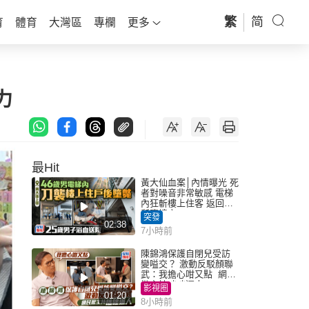
繁
简
育
體育
大灣區
專欄
更多
力
最Hit
黃大仙血案│內情曝光 死
者對噪音非常敏感 電梯
內狂斬樓上住客 返回住
所墮樓亡
突發
02:38
7小時前
陳錦鴻保護自閉兒受訪
變嗌交？ 激動反駁顏聯
武：我擔心咁又點 網民
批主持咄咄逼人
影視圈
01:20
8小時前