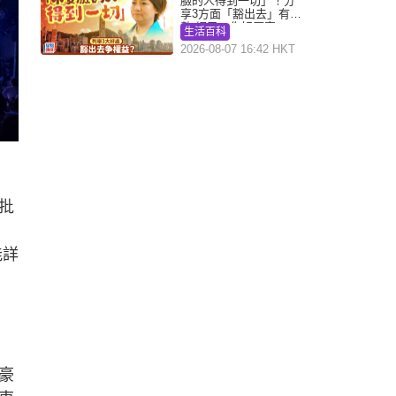
臉的人得到一切」！分
享3方面「豁出去」有著
數 網民：你好厲害
生活百科
2026-08-07 16:42 HKT
批
能詳
豪