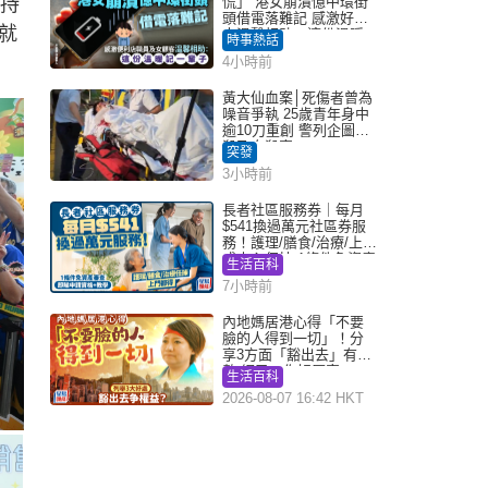
支持
慌」 港女崩潰憶中環街
頭借電落難記 感激好心
就
人溫馨相助：這份溫暖
時事熱話
記一輩子｜Juicy叮
4小時前
黃大仙血案│死傷者曾為
噪音爭執 25歲青年身中
逾10刀重創 警列企圖謀
殺及自殺案
突發
3小時前
長者社區服務券｜每月
$541換過萬元社區券服
務！護理/膳食/治療/上門
或中心任揀 1條件免資產
生活百科
審查（附申請資格及教
7小時前
學）
內地媽居港心得「不要
臉的人得到一切」！分
享3方面「豁出去」有著
數 網民：你好厲害
生活百科
2026-08-07 16:42 HKT