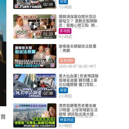
突發
02:38
7小時前
陳錦鴻保護自閉兒受訪
變嗌交？ 激動反駁顏聯
武：我擔心咁又點 網民
批主持咄咄逼人
影視圈
01:20
8小時前
謝偉俊夫婦擬效法蔡瀾
｜周顯
投資理財
2026-08-07 06:00 HKT
黃大仙血案│死者預謀報
復噪音滋擾 聽到樓上單
位拉鐵閘聲 攜刀等𨋢伏
擊傷者
突發
02:38
2小時前
港男偷聽驚悉老竇坐擁
10物業 父母常喊窮生活
極慳 網民點出兩大隱
行首
憂：未必是隱形富豪｜
時事熱話
Juicy叮
6小時前