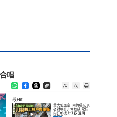
合唱
最Hit
黃大仙血案│內情曝光 死
者對噪音非常敏感 電梯
內狂斬樓上住客 返回住
所墮樓亡