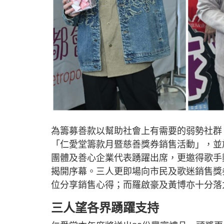
為籌募善款以幫助社會上有需要的弱勢社群，
「仁愛堂籌款月暨慈善獎券銷售活動」，並
團體及善心企業代表踴躍出席，更邀得歌手鄭
揭開序幕。三人更即場向市民及歌迷銷售獎券
位分享銷售心得；而羅啟豪及黃博亦十分落
三人望各界踴躍支持