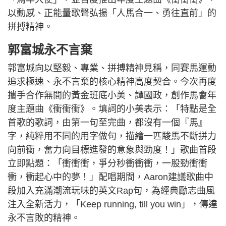
以動感、正能量歌聲弘揚「人馬合一、勇往直前」的
拼搏精神。
郭富城永不言棄
郭富城向以堅毅、專業、拼搏精神見稱，同賽馬運動
追求極速、永不言棄的核心精神高度契合。今次再度
攜手合作無間的黃金班底小美、譚國政，創作馬會年
度主題曲《衝衝衝》。填詞的小美表示：「特點是全
首歌的歌詞，由第一句至完曲，都沒有一個『馬』
字，純粹用不同的用字做句，描繪一匹駿馬不斷拼力
向前衝，奮力向目標進發的意象與勁度！」歌曲首段
立即點題：「衝衝衝，爭分秒衝衝衝，一股勁衝衝
衝，衝起心中的夢！」配唱期間，Aaron建議歌曲中
段加入充滿潮流玩味的英文Rap句，為經典勵志曲風
注入全新活力，「Keep running, till you win」，傳達
永不言敗的精神。