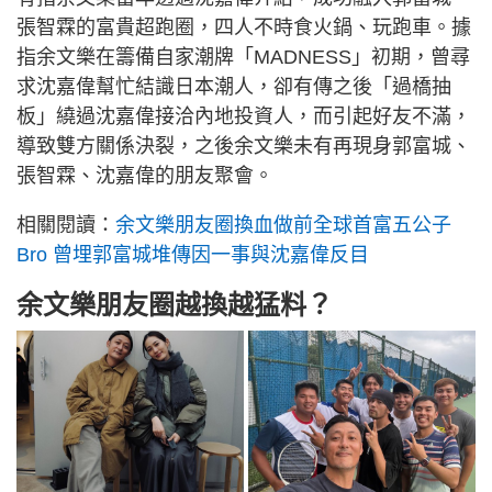
張智霖的富貴超跑圈，四人不時食火鍋、玩跑車。據
指余文樂在籌備自家潮牌「MADNESS」初期，曾尋
求沈嘉偉幫忙結識日本潮人，卻有傳之後「過橋抽
板」繞過沈嘉偉接洽內地投資人，而引起好友不滿，
導致雙方關係決裂，之後余文樂未有再現身郭富城、
張智霖、沈嘉偉的朋友聚會。
相關閱讀：
余文樂朋友圈換血做前全球首富五公子
Bro 曾埋郭富城堆傳因一事與沈嘉偉反目
余文樂朋友圈越換越猛料？