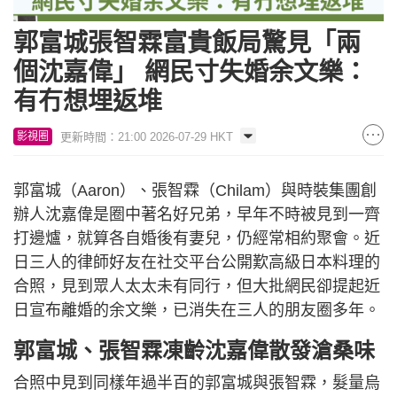
郭富城張智霖富貴飯局驚見「兩
個沈嘉偉」 網民寸失婚余文樂：
有冇想埋返堆
更新時間：21:00 2026-07-29 HKT
影視圈
郭富城（Aaron）、張智霖（Chilam）與時裝集團創
辦人沈嘉偉是圈中著名好兄弟，早年不時被見到一齊
打邊爐，就算各自婚後有妻兒，仍經常相約聚會。近
日三人的律師好友在社交平台公開歎高級日本料理的
合照，見到眾人太太未有同行，但大批網民卻提起近
日宣布離婚的余文樂，已消失在三人的朋友圈多年。
郭富城、張智霖凍齡沈嘉偉散發滄桑味
合照中見到同樣年過半百的郭富城與張智霖，髮量烏