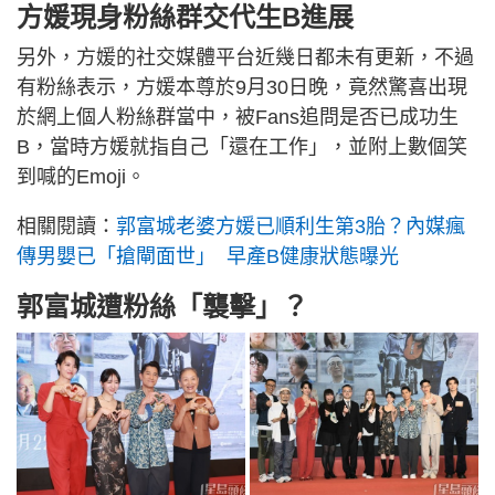
方媛現身粉絲群交代生B進展
另外，方媛的社交媒體平台近幾日都未有更新，不過
有粉絲表示，方媛本尊於9月30日晚，竟然驚喜出現
於網上個人粉絲群當中，被Fans追問是否已成功生
B，當時方媛就指自己「還在工作」，並附上數個笑
到喊的Emoji。
相關閱讀：
郭富城老婆方媛已順利生第3胎？內媒瘋
傳男嬰已「搶閘面世」 早產B健康狀態曝光
郭富城遭粉絲「襲擊」？