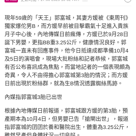
現年59歲的「天王」郭富城，其妻方媛被《東周刊》
獨家爆佗男B，而方媛早前被目擊霸氣十足進入貴族
月子中心後，內地傳媒日前瘋傳，方媛已於9月28日
誕下男嬰，更指BB重3.25公斤，健康情況良好。郭
富城一直未有回應事件，他今日抵達成都準備10月4
及5日的演唱會，現場大批粉絲和記者恭候，郭富城
有否公布喜訊成為焦點，而當地記者的一個表現頗為
奇異，令人不由得擔心郭富城第3胎的情況；而方媛
日前出現於粉絲群，就為生B情況透露蜘絲馬跡。
內媒指郭富城3胎已出世
根據內地傳媒日前報道，郭富城跟方媛的第3胎，預
產期本為10月4日，但男嬰已告「搶閘出世」，報道
指郭富城的囝囝於養和醫院出生，體重為3.25公斤，
雖然早產但身體狀況一切良好。