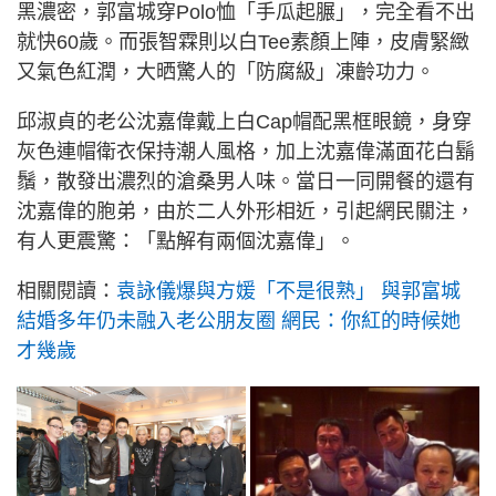
黑濃密，郭富城穿Polo恤「手瓜起𦟌」，完全看不出
就快60歲。而張智霖則以白Tee素顏上陣，皮膚緊緻
又氣色紅潤，大晒驚人的「防腐級」凍齡功力。
邱淑貞的老公沈嘉偉戴上白Cap帽配黑框眼鏡，身穿
灰色連帽衛衣保持潮人風格，加上沈嘉偉滿面花白鬍
鬚，散發出濃烈的滄桑男人味。當日一同開餐的還有
沈嘉偉的胞弟，由於二人外形相近，引起網民關注，
有人更震驚：「點解有兩個沈嘉偉」。
相關閱讀：
袁詠儀爆與方媛「不是很熟」 與郭富城
結婚多年仍未融入老公朋友圈 網民：你紅的時候她
才幾歲