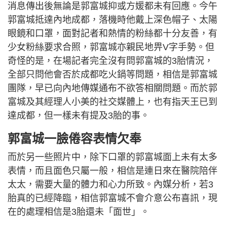
消息傳出後無論是郭富城抑或方媛都未有回應。今午
郭富城抵達內地成都，落機時他戴上深色帽子、太陽
眼鏡和口罩，面對記者和熱情的粉絲都十分友善，有
少女粉絲要求合照，郭富城亦親民地畀V字手勢。但
奇怪的是，在場記者完全沒有問郭富城的3胎情況，
全部只問他會否於成都吃火鍋等問題，相信是郭富城
團隊，早已向內地傳媒通布不欲答相關問題。而於郭
富城及其經理人小美的社交媒體上，也有指天王已到
達成都，但一樣未有提及3胎的事。
郭富城一臉倦容表情欠奉
而於另一些照片中，除下口罩的郭富城面上未有太多
表情，而且面色只屬一般，相信是連日來在醫院陪伴
太太，需要大量的體力和心力所致。內媒分析，若3
胎真的已經降臨，相信郭富城不會介意公布喜訊，現
在的處理相信是3胎還未「面世」。