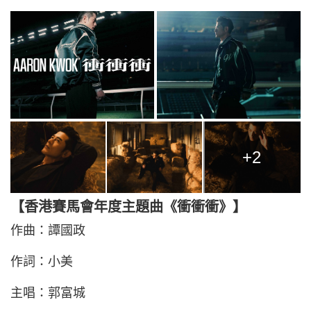
+2
【香港賽馬會年度主題曲《衝衝衝》】
作曲：譚國政
作詞：小美
主唱：郭富城