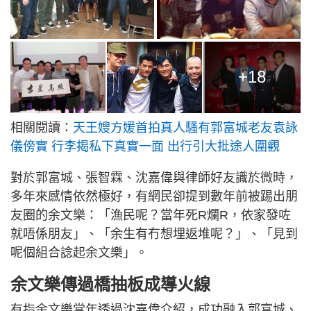
+18
相關閱讀：
天王嫂方媛首拍真人騷有郭富城老友袁詠
儀傍實 行李揭私下真實一面 出行引大批途人圍觀
對於郭富城、張智霖、沈嘉偉與律師好友識於微時，
多年來感情依然極好，有網民卻提到數年前被踢出朋
友圈的余文樂：「漁民呢？當年死R爛R，依家發咗
就唔係朋友」、「余生有冇想埋返堆呢？」、「見到
呢個組合諗起余文樂」。
余文樂傳過橋抽板成導火線
有指余文樂當年透過沈嘉偉介紹，成功融入郭富城、