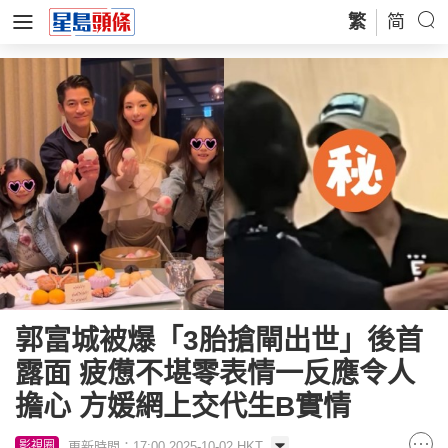
繁
简
郭富城被爆「3胎搶閘出世」後首
露面 疲憊不堪零表情一反應令人
擔心 方媛網上交代生B實情
更新時間：17:00 2025-10-02 HKT
影視圈