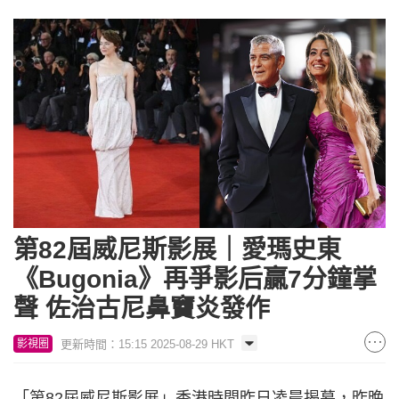
第82屆威尼斯影展｜愛瑪史東
《Bugonia》再爭影后贏7分鐘掌
聲 佐治古尼鼻竇炎發作
更新時間：15:15 2025-08-29 HKT
影視圈
「第82屆威尼斯影展」香港時間昨日凌晨揭幕，昨晚