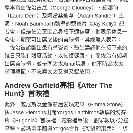
原本有由佐治古尼（George Clooney）、羅娜甸
（Laura Dern）及阿當桑迪拿（Adam Sandler）主
演，Noah Baumbach執導的競賽片《Jay Kelly》記
者會，但是佐治突因為身體不適缺席，他表示休息一
會後，期望可出席之後的首映禮。其經理人表示：
「佐治被診斷出患有鼻竇炎，醫生建議他在接下來的
幾日只能有限度活動，以恢復健康。」而佐治有如期
出席首映禮，並帶同太太Amal現身，他不時為太太
整理裙擺，不忘與太太又攬又錫放閃。
Andrew Garfield亮相《After The
Hunt》首映禮
此外，威尼斯及金像影后愛瑪史東（Emma Stone）
與Jesse Plemons出席Yorgos Lanthimos執導的競賽
片《Bugonia》首映禮，電影播畢後，觀眾報以7分鐘
掌聲。愛瑪兩年前與Yorgos合作《可憐的東西》，該