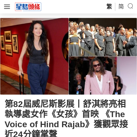
繁
简
第82屆威尼斯影展丨舒淇將亮相
執導處女作《女孩》首映 《The
Voice of Hind Rajab》獲觀眾接
近24分鐘掌聲