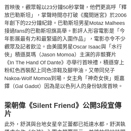
首映後，觀眾報以23分鐘50秒掌聲，他們更高呼「釋
放巴勒斯坦」，掌聲時間亦打破《魔間迷宮》於2006
年創下的22分鐘紀錄。巴勒斯坦男星Motaz Malhees
接過fans的巴勒斯坦旗高舉。影評人形容電影是「今
年影展最有力和最緊逼的入圍作品」，電影亦令不少
觀眾及記者飲泣。由美國男星Oscar Isaac與「水行
俠」積遜莫瑪（Jason Momoa）主演的非競賽片
《In The Hand Of Dante》亦舉行首映禮，積遜穿上
粉紅色西裝配上同色涼鞋及腳甲油，又帶同兒子
Nakoa-Wolf Momoa到場，女主角「神奇女俠」姬嘉
鐸（Gal Gadot）因為是以色列人的身份缺席首映。
梁朝偉《Silent Friend》公開3段宣傳
片
此外，舒淇與台地女星辛芷蕾都已抵達水都，舒淇執