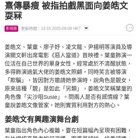
熹傳暴瘦 被指拍戲黑面向姜皓文
耍冧
更新時間：13:15 2025-09-08 HKT
影視圈
姜皓文、葉童、廖子妤、凌文龍、尹揚明等演員及導
演關文軒出席電影《惡人當道》首映禮。葉童飾演一
位活在自己世界的單身女性，經常處於不清醒狀態，
多得飾演過氣大佬的姜皓文照顧，同時笑言被導演
「欺騙」，皆因對方邀請她參演時，說角色是靚女，
原來這種「靚」是如此「另類」，姜皓文笑稱葉童的
角色像「尖沙咀Susie」。問兩人是否有感情線？葉
童說姜皓文像管家，她則實質利用對方的熱心。
姜皓文有興趣演舞台劇
葉童指出角色內心複雜，要在短篇幅內呈現有困難，