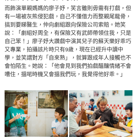
而飾演單親媽媽的廖子妤，笑言雖則毋需有打戲，但
有一場被灰熊侵犯戲，自己不懂借力而整親尾龍骨，
搞到要睇醫生，仲向劇組跟向保險公司索賠。她笑
說：「劇組好周全，有保險又有武師帶領住我，只是
自己笨！」廖子妤大讚戲中演其兒子的蘇天樂好乖巧
又專業，拍攝該片時只有9歲，現在已經升中讀中
學，並笑謂對方「自來熟」，就算跟成年人接觸也不
會怕陌生。她說：「他會見到我們拍戲醞釀情緒不會
嘈住，搵啱時機又會搵我們玩，我覺得他好乖。」