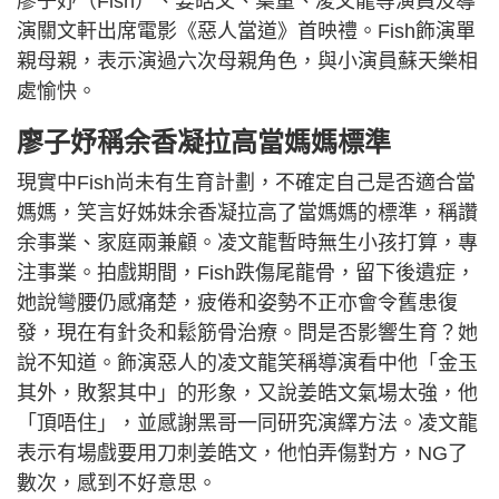
廖子妤（Fish）、姜皓文、葉童、凌文龍等演員及導
演關文軒出席電影《惡人當道》首映禮。Fish飾演單
親母親，表示演過六次母親角色，與小演員蘇天樂相
處愉快。
廖子妤稱余香凝拉高當媽媽標準
現實中Fish尚未有生育計劃，不確定自己是否適合當
媽媽，笑言好姊妹余香凝拉高了當媽媽的標準，稱讚
余事業、家庭兩兼顧。凌文龍暫時無生小孩打算，專
注事業。拍戲期間，Fish跌傷尾龍骨，留下後遺症，
她說彎腰仍感痛楚，疲倦和姿勢不正亦會令舊患復
發，現在有針灸和鬆筋骨治療。問是否影響生育？她
說不知道。飾演惡人的凌文龍笑稱導演看中他「金玉
其外，敗絮其中」的形象，又說姜皓文氣場太強，他
「頂唔住」，並感謝黑哥一同研究演繹方法。凌文龍
表示有場戲要用刀刺姜皓文，他怕弄傷對方，NG了
數次，感到不好意思。