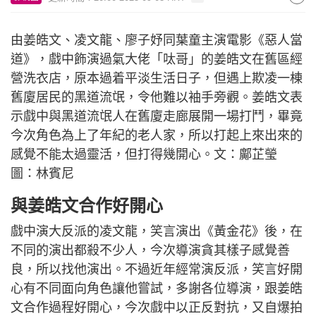
由姜皓文、凌文龍、廖子妤同葉童主演電影《惡人當
道》，戲中飾演過氣大佬「呔哥」的姜皓文在舊區經
營洗衣店，原本過着平淡生活日子，但遇上欺凌一棟
舊廈居民的黑道流氓，令他難以袖手旁觀。姜皓文表
示戲中與黑道流氓人在舊廈走廊展開一場打鬥，畢竟
今次角色為上了年紀的老人家，所以打起上來出來的
感覺不能太過靈活，但打得幾開心。文：鄺芷瑩
圖：林賓尼
與姜皓文合作好開心
戲中演大反派的凌文龍，笑言演出《黃金花》後，在
不同的演出都殺不少人，今次導演貪其樣子感覺善
良，所以找他演出。不過近年經常演反派，笑言好開
心有不同面向角色讓他嘗試，多謝各位導演，跟姜皓
文合作過程好開心，今次戲中以正反對抗，又自爆拍