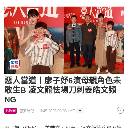
惡人當道︱廖子妤6演母親角色未
敢生B 凌文龍怯場刀刺姜皓文頻
NG
更新時間：13:45 2025-09-08 HKT
影視圈