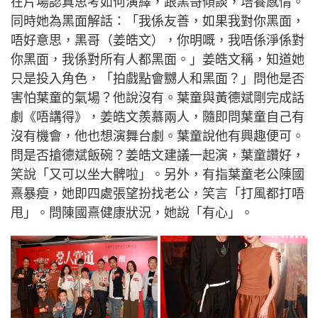
在片場認真思考如何演繹，跟黑哥傾談，培養感情。
同時她為黑面解話：「我係友善，如果我對你黑面，
唔好意思，黑哥（姜皓文），你明嘅，我唔係淨係對
你黑面，我係對所有人都黑面。」姜皓文稱，知道她
只是投入角色，「拍戲點會嬲人和黑面？」問他是否
害怕葉童的氣場？他說沒有。葉童與黃德斌剛完成話
劇《唔講得》，姜皓文羨慕兩人，隨即問葉童自己有
沒有機會，他也想演舞台劇。葉童說他有興趣便可。
問是否搶德斌飯碗？姜皓文建議一起演，葉童讚好，
笑說「又可以坐大髀啦」。另外，有指葉童老公陳國
熹暴瘦，她即四處張望扮找老公，笑言「打風都打唔
甩」。問陳國熹健康狀況，她說「有心」。