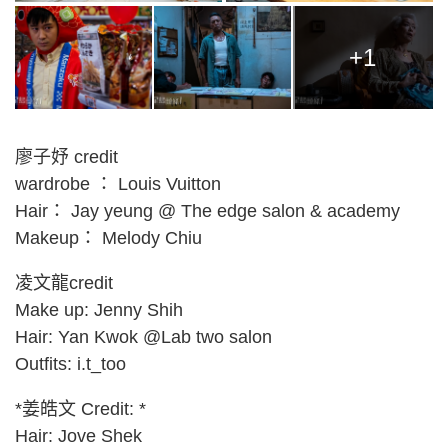
+1
廖子妤 credit
wardrobe ： Louis Vuitton
Hair： Jay yeung @ The edge salon & academy
Makeup： Melody Chiu
凌文龍credit
Make up: Jenny Shih
Hair: Yan Kwok @Lab two salon
Outfits: i.t_too
*姜皓文 Credit: *
Hair: Jove Shek