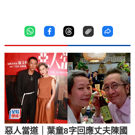
惡人當道｜葉童8字回應丈夫陳國