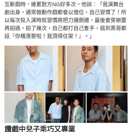
互斬戲時，連累對方NG好多次。他說：「我演舞台
劇出身，通常做動作戲都會以借位，自己習慣了！所
以每次投入演時就習慣將把刀捅側邊，最後會穿崩要
再拍過，拍了幾次，自己都打自己隻手，搞到黑哥都
話『你桶落黎啦！我頂得住架！』。」
+1
讚戲中兒子乖巧又專業