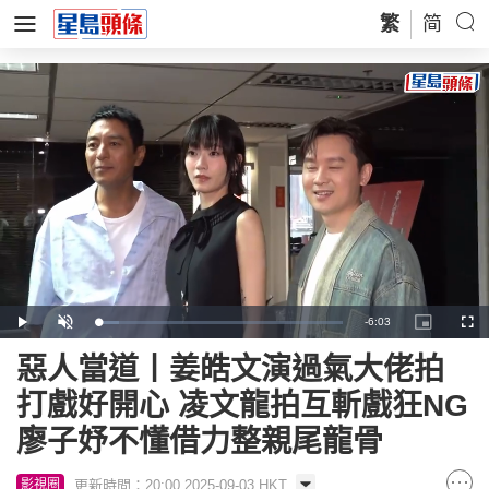
繁
简
Remaining
-
6:03
Loaded
:
Play
Unmute
Picture-
Full
8.55%
in-
Picture
Time
惡人當道丨姜皓文演過氣大佬拍
打戲好開心 凌文龍拍互斬戲狂NG
廖子妤不懂借力整親尾龍骨
更新時間：20:00 2025-09-03 HKT
影視圈