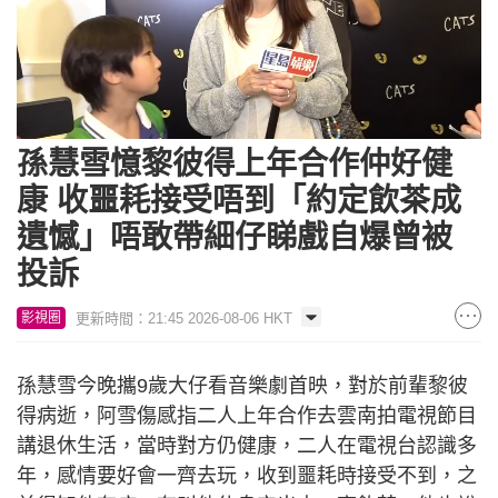
Loaded
:
Unmute
20.06%
孫慧雪憶黎彼得上年合作仲好健
康 收噩耗接受唔到「約定飲茶成
遺憾」唔敢帶細仔睇戲自爆曾被
投訴
更新時間：21:45 2026-08-06 HKT
影視圈
孫慧雪今晚攜9歲大仔看音樂劇首映，對於前輩黎彼
得病逝，阿雪傷感指二人上年合作去雲南拍電視節目
講退休生活，當時對方仍健康，二人在電視台認識多
年，感情要好會一齊去玩，收到噩耗時接受不到，之