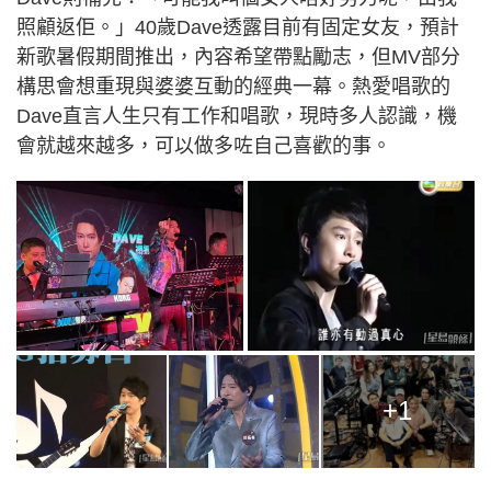
照顧返佢。」40歲Dave透露目前有固定女友，預計
新歌暑假期間推出，內容希望帶點勵志，但MV部分
構思會想重現與婆婆互動的經典一幕。熱愛唱歌的
Dave直言人生只有工作和唱歌，現時多人認識，機
會就越來越多，可以做多咗自己喜歡的事。
+1