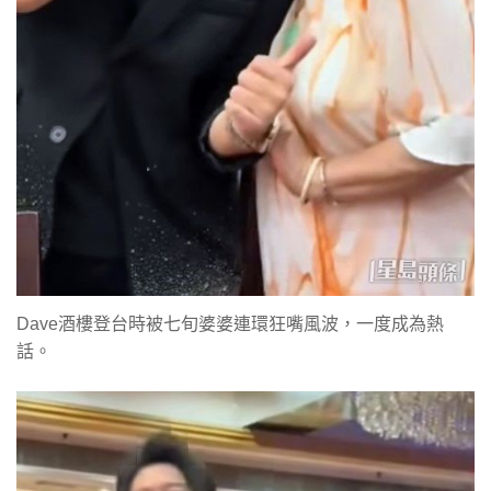
Dave酒樓登台時被七旬婆婆連環狂嘴風波，一度成為熱
話。