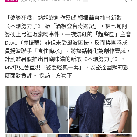
「婆婆狂嘴」熱話變創作靈感 禤振華自抽出新歌
《不想努力了》 憑「酒樓登台奇遇記」，被七旬阿
婆硬上弓連環索吻事件，一夜爆紅的「超聲團」主音
Dave（禤振華）非但未受風波困擾，反而與團隊成
員揚溢聯手「食住條水」，將熱話轉化為創作靈感，
計劃於暑假推出自嘲味濃的新歌《不想努力了》，
MV中更會重現「婆婆經典一幕」，以豁達幽默的態
度面對負評。 採訪：方騫平