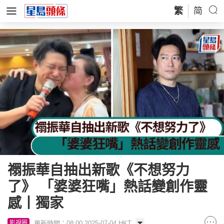
繁
简
禤振華自抽出新歌《不想努力
了》 「婆婆狂嘴」熱話變創作靈
感丨獨家
更新時間：08:00 2025-07-04 HKT
影視圈