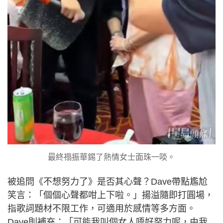
最終禢振華錫了熱情女士面珠一啖。
被追問《不想努力了》是否其心聲？Dave帶點尷尬
笑言：「個個心聲都咁上下啦。」揚溢隨即打圓場，
指歌詞題材不限工作，可適用於感情等多方面。
Dave則補充：「可能我叫個女人唔好努力呢，由我