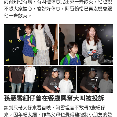
前得知他有病，有叫他休息完出來一齊飲茶，他也說
不想大家擔心，會好好休息，阿雪惋惜已再沒機會跟
他一齊飲茶。
+7
孫慧雪細仔曾在餐廳興奮大叫被投訴
談到只帶大仔來看首映，阿雪坦言不敢帶3歲細仔
來，因年紀太細，作為父母也覺得難控制小朋友的聲