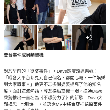
+2
登台事件成另類契機
對於早前的「婆婆事件」，Dave態度豁達樂觀：
「喺各大平台都見到自己個名，都開心嘅，一件娛樂
到大家嘅事。」他更不忘多謝婆婆提高了他的知名
度。面對這波熱話，隊友揚溢靈機一觸，提議Dave
乘勢推出一首名為《不想努力了》的新歌。Dave大
讚構思「fit到爆」，並透露MV中將會穿插還原事件